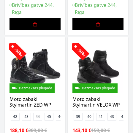
Brīvības gatve 244,
Brīvības gatve 244,
Rīga
Rīga
-10%
-10%
Bezmaksas piegāde
Bezmaksas piegāde
Moto zābaki
Moto zābaki
Stylmartin ZED WP
Stylmartin VELOX WP
42
43
44
45
46
39
40
41
43
44
188,10 €
209,00 €
143,10 €
159,00 €