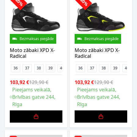
-20%
-20%
Bezmaksas piegāde
Bezmaksas piegāde
Moto zābaki XPD X-
Moto zābaki XPD X-
Radical
Radical
36
37
38
39
40
41
36
42
37
43
38
44
39
45
40
47
103,92 €
129,90 €
103,92 €
129,90 €
Pieejams veikalā,
Pieejams veikalā,
Brīvības gatve 244,
Brīvības gatve 244,
Rīga
Rīga