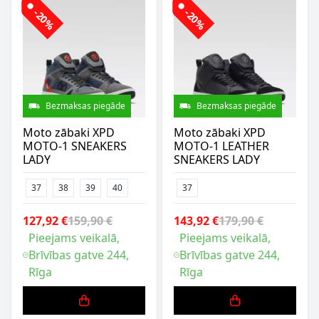
-20%
-20%
Bezmaksas piegāde
Bezmaksas piegāde
Moto zābaki XPD
Moto zābaki XPD
MOTO-1 SNEAKERS
MOTO-1 LEATHER
LADY
SNEAKERS LADY
37
38
39
40
37
127,92 €
159,90 €
143,92 €
179,90 €
Pieejams veikalā,
Pieejams veikalā,
Brīvības gatve 244,
Brīvības gatve 244,
Rīga
Rīga