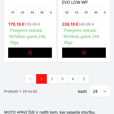
EVO LOW WP
41
42
44
46
47
48
42
43
45
46
47
179,10 €
199,00 €
224,10 €
249,00 €
Pieejams veikalā,
Pieejams veikalā,
Brīvības gatve 244,
Brīvības gatve 244,
Rīga
Rīga
1
2
3
4
You're currently reading page
Lapa
Lapa
Lapa
Produkti
1
-
24
no
82
Rādīt
MOTO APAVI ĪSIE ir radīti tiem, kas sagaida izturību,