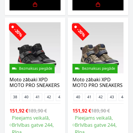
-20%
-20%
Bezmaksas piegāde
Bezmaksas piegāde
Moto zābaki XPD
Moto zābaki XPD
MOTO PRO SNEAKERS
MOTO PRO SNEAKERS
38
40
41
42
43
44
40
45
41
46
42
47
43
44
151,92 €
189,90 €
151,92 €
189,90 €
Pieejams veikalā,
Pieejams veikalā,
Brīvības gatve 244,
Brīvības gatve 244,
Rīga
Rīga