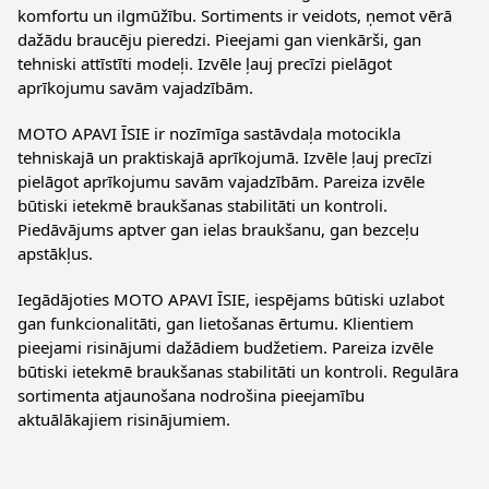
komfortu un ilgmūžību. Sortiments ir veidots, ņemot vērā
dažādu braucēju pieredzi. Pieejami gan vienkārši, gan
tehniski attīstīti modeļi. Izvēle ļauj precīzi pielāgot
aprīkojumu savām vajadzībām.
MOTO APAVI ĪSIE ir nozīmīga sastāvdaļa motocikla
tehniskajā un praktiskajā aprīkojumā. Izvēle ļauj precīzi
pielāgot aprīkojumu savām vajadzībām. Pareiza izvēle
būtiski ietekmē braukšanas stabilitāti un kontroli.
Piedāvājums aptver gan ielas braukšanu, gan bezceļu
apstākļus.
Iegādājoties MOTO APAVI ĪSIE, iespējams būtiski uzlabot
gan funkcionalitāti, gan lietošanas ērtumu. Klientiem
pieejami risinājumi dažādiem budžetiem. Pareiza izvēle
būtiski ietekmē braukšanas stabilitāti un kontroli. Regulāra
sortimenta atjaunošana nodrošina pieejamību
aktuālākajiem risinājumiem.