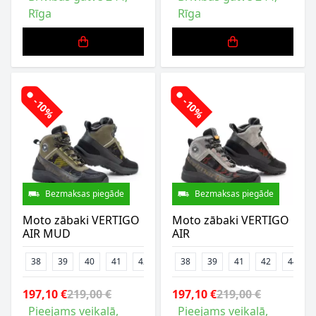
Rīga
Rīga
-10%
-10%
Bezmaksas piegāde
Bezmaksas piegāde
Moto zābaki VERTIGO
Moto zābaki VERTIGO
AIR MUD
AIR
38
39
40
41
42
43
38
45
39
46
41
47
42
44
197,10 €
219,00 €
197,10 €
219,00 €
Pieejams veikalā,
Pieejams veikalā,