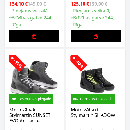
134,10 €
149,00 €
125,10 €
139,00 €
Pieejams veikalā,
Pieejams veikalā,
Brīvības gatve 244,
Brīvības gatve 244,
Rīga
Rīga
-10%
-10%
Bezmaksas piegāde
Bezmaksas piegāde
Moto zābaki
Moto zābaki
Stylmartin SUNSET
Stylmartin SHADOW
EVO Antracite