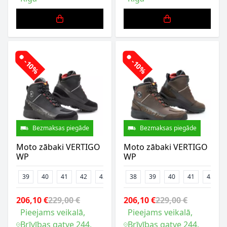
-10%
-10%
Bezmaksas piegāde
Bezmaksas piegāde
Moto zābaki VERTIGO
Moto zābaki VERTIGO
WP
WP
39
40
41
42
43
44
38
45
39
46
40
47
41
42
206,10 €
229,00 €
206,10 €
229,00 €
Pieejams veikalā,
Pieejams veikalā,
Brīvības gatve 244,
Brīvības gatve 244,