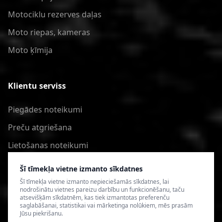
Motociklu rezerves daļas
Moto riepas, kameras
Moto ķīmija
Klientu serviss
Piegādes noteikumi
Preču atgriešana
Lietošanas noteikumi
Privātuma politika
Šī tīmekļa vietne izmanto sīkdatnes
Šī tīmekļa vietne izmanto nepieciešamās sīkdatnes, lai
nodrošinātu vietnes pareizu darbību un funkcionēšanu, taču
atsevišķām sīkdatnēm, kas tiek izmantotas preferenču
saglabāšanai, statistikai vai mārketinga nolūkiem, mēs prasām
Jūsu piekrišanu.