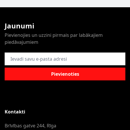
Jaunumi
Pievienojies un uzzini pirmais par labākajiem
piedāvajumiem
E-pasta adrese
Pievienoties
Kontakti
Brīvības gatve 244, Rīga