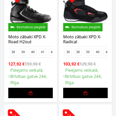
Bezmaksas piegāde
Bezmaksas piegāde
Moto zābaki XPD X-
Moto zābaki XPD X-
Road H2out
Radical
38
39
40
41
42
43
36
44
38
47
39
48
40
41
127,92 €
159,90 €
103,92 €
129,90 €
Pieejams veikalā,
Pieejams veikalā,
Brīvības gatve 244,
Brīvības gatve 244,
Rīga
Rīga