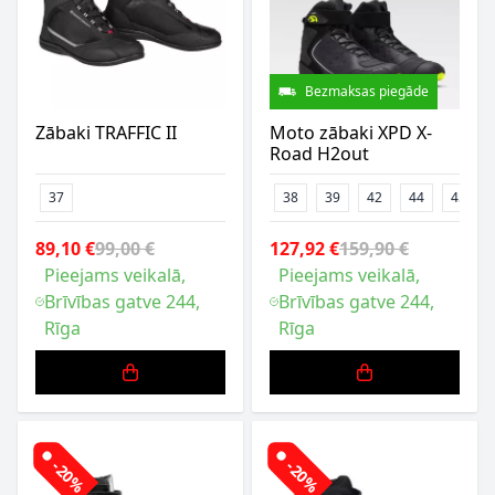
Bezmaksas piegāde
Zābaki TRAFFIC II
Moto zābaki XPD X-
Road H2out
37
38
39
42
44
45
89,10 €
99,00 €
127,92 €
159,90 €
Pieejams veikalā,
Pieejams veikalā,
Brīvības gatve 244,
Brīvības gatve 244,
Rīga
Rīga
-20%
-20%