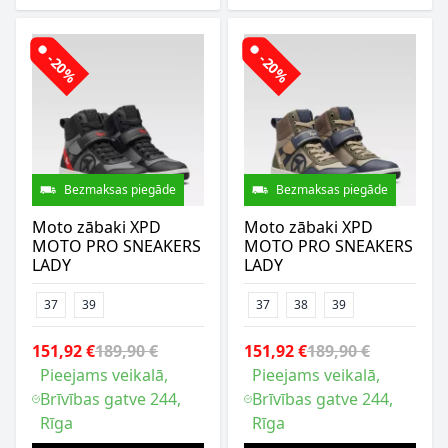
-20%
-20%
Bezmaksas piegāde
Bezmaksas piegāde
Moto zābaki XPD
Moto zābaki XPD
MOTO PRO SNEAKERS
MOTO PRO SNEAKERS
LADY
LADY
37
39
37
38
39
151,92 €
189,90 €
151,92 €
189,90 €
Pieejams veikalā,
Pieejams veikalā,
Brīvības gatve 244,
Brīvības gatve 244,
Rīga
Rīga