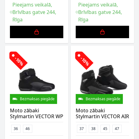
Pieejams veikalā,
Pieejams veikalā,
Brīvības gatve 244,
Brīvības gatve 244,
Rīga
Rīga
-10%
-10%
Bezmaksas piegāde
Bezmaksas piegāde
Moto zābaki
Moto zābaki
Stylmartin VECTOR WP
Stylmartin VECTOR AIR
36
46
37
38
45
47