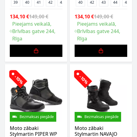
39
40
41
42
43
44
40
47
42
43
44
45
134,10 €
149,00 €
134,10 €
149,00 €
Pieejams veikalā,
Pieejams veikalā,
Brīvības gatve 244,
Brīvības gatve 244,
Rīga
Rīga
-10%
-10%
Bezmaksas piegāde
Bezmaksas piegāde
Moto zābaki
Moto zābaki
Stylmartin PIPER WP
Stylmartin NAVAJO