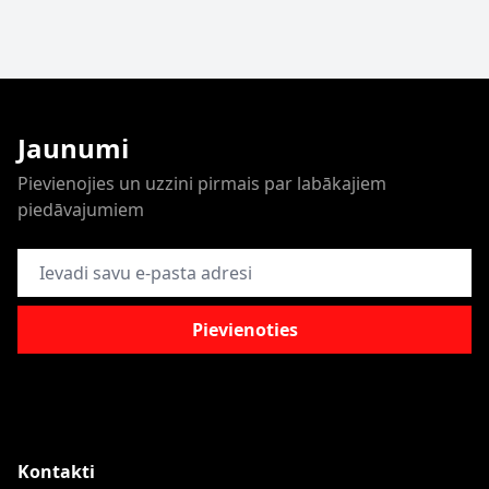
Jaunumi
Pievienojies un uzzini pirmais par labākajiem
piedāvajumiem
E-pasta adrese
Pievienoties
Kontakti