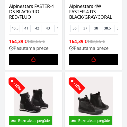
Alpinestars FASTER-4
Alpinestars 4W
DS BLACK/RIO
FASTER-4 DS
RED/FLUO
BLACK/GRAY/CORAL
40.5
41
42
43
45
47
36
37
38
38.5
39
164,39 €
182,65 €
164,39 €
182,65 €
Pasūtāma prece
Pasūtāma prece
-10%
-10%
Bezmaksas piegāde
Bezmaksas piegāde