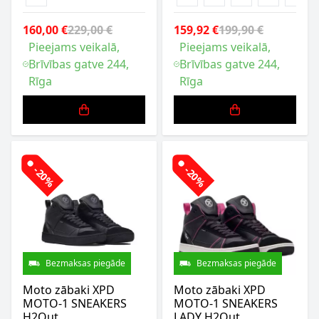
160,00 €
229,00 €
159,92 €
199,90 €
Pieejams veikalā,
Pieejams veikalā,
Brīvības gatve 244,
Brīvības gatve 244,
Rīga
Rīga
-20%
-20%
Bezmaksas piegāde
Bezmaksas piegāde
Moto zābaki XPD
Moto zābaki XPD
MOTO-1 SNEAKERS
MOTO-1 SNEAKERS
H2Out
LADY H2Out