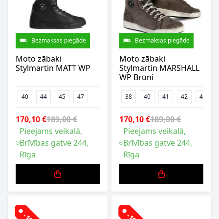
Bezmaksas piegāde
Bezmaksas piegāde
Moto zābaki
Moto zābaki
Stylmartin MATT WP
Stylmartin MARSHALL
WP Brūni
40
44
45
47
38
40
41
42
43
170,10 €
189,00 €
170,10 €
189,00 €
Pieejams veikalā,
Pieejams veikalā,
Brīvības gatve 244,
Brīvības gatve 244,
Rīga
Rīga