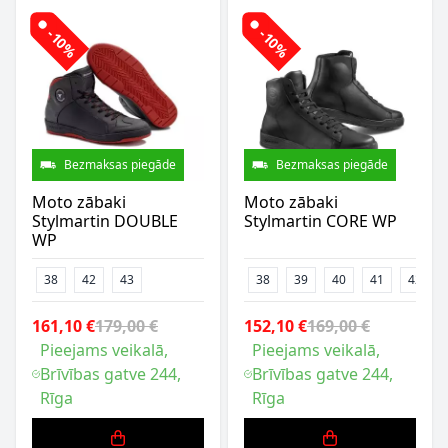
-10%
-10%
Bezmaksas piegāde
Bezmaksas piegāde
Moto zābaki
Moto zābaki
Stylmartin DOUBLE
Stylmartin CORE WP
WP
38
42
43
38
39
40
41
42
161,10 €
179,00 €
152,10 €
169,00 €
Pieejams veikalā,
Pieejams veikalā,
Brīvības gatve 244,
Brīvības gatve 244,
Rīga
Rīga