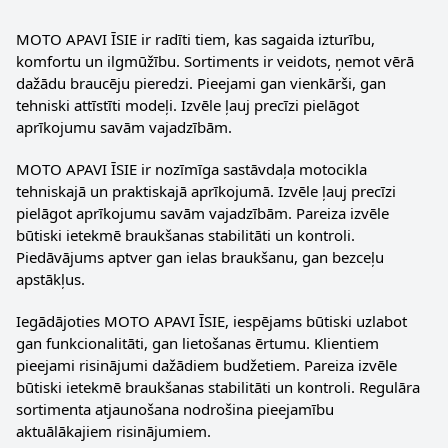
MOTO APAVI ĪSIE ir radīti tiem, kas sagaida izturību,
komfortu un ilgmūžību. Sortiments ir veidots, ņemot vērā
dažādu braucēju pieredzi. Pieejami gan vienkārši, gan
tehniski attīstīti modeļi. Izvēle ļauj precīzi pielāgot
aprīkojumu savām vajadzībām.
MOTO APAVI ĪSIE ir nozīmīga sastāvdaļa motocikla
tehniskajā un praktiskajā aprīkojumā. Izvēle ļauj precīzi
pielāgot aprīkojumu savām vajadzībām. Pareiza izvēle
būtiski ietekmē braukšanas stabilitāti un kontroli.
Piedāvājums aptver gan ielas braukšanu, gan bezceļu
apstākļus.
Iegādājoties MOTO APAVI ĪSIE, iespējams būtiski uzlabot
gan funkcionalitāti, gan lietošanas ērtumu. Klientiem
pieejami risinājumi dažādiem budžetiem. Pareiza izvēle
būtiski ietekmē braukšanas stabilitāti un kontroli. Regulāra
sortimenta atjaunošana nodrošina pieejamību
aktuālākajiem risinājumiem.