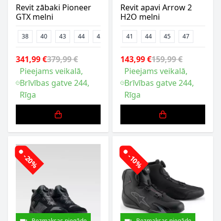
Revit zābaki Pioneer
Revit apavi Arrow 2
GTX melni
H2O melni
38
40
43
44
45
46
41
44
45
47
341,99 €
379,99 €
143,99 €
159,99 €
Pieejams veikalā,
Pieejams veikalā,
Brīvības gatve 244,
Brīvības gatve 244,
Rīga
Rīga
-20%
-10%
Bezmaksas piegāde
Bezmaksas piegāde