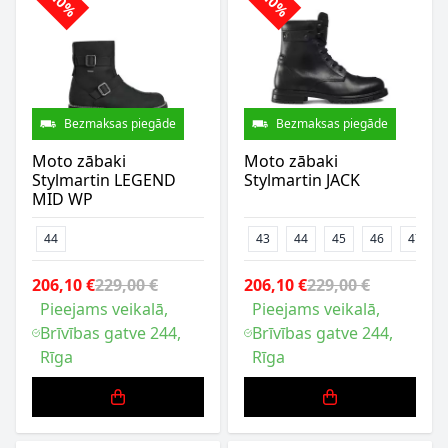
-10%
-10%
Bezmaksas piegāde
Bezmaksas piegāde
Moto zābaki
Moto zābaki
Stylmartin LEGEND
Stylmartin JACK
MID WP
44
43
44
45
46
47
206,10 €
229,00 €
206,10 €
229,00 €
Pieejams veikalā,
Pieejams veikalā,
Brīvības gatve 244,
Brīvības gatve 244,
Rīga
Rīga