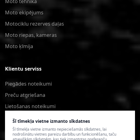
Moto tehnika
Moto ekipējums
Motociklu rezerves daļas
Moto riepas, kameras
Moto ķīmija
Klientu serviss
Piegādes noteikumi
Preču atgriešana
Lietošanas noteikumi
Privātuma politika
Šī tīmekļa vietne izmanto sīkdatnes
Šī tīmekļa vietne izmanto nepieciešamās sīkdatnes, lai
nodrošinātu vietnes pareizu darbību un funkcionēšanu, taču
atsevišķām sīkdatnēm, kas tiek izmantotas preferenču