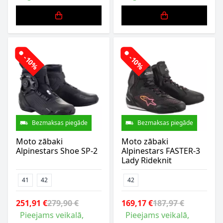
-10%
-10%
Bezmaksas piegāde
Bezmaksas piegāde
Moto zābaki
Moto zābaki
Alpinestars Shoe SP-2
Alpinestars FASTER-3
Lady Rideknit
41
42
42
251,91 €
279,90 €
169,17 €
187,97 €
Pieejams veikalā,
Pieejams veikalā,