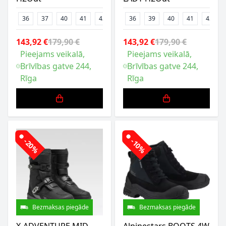
36
37
40
41
42
43
36
44
39
45
40
46
41
47
42
143,92 €
179,90 €
143,92 €
179,90 €
Pieejams veikalā,
Pieejams veikalā,
Brīvības gatve 244,
Brīvības gatve 244,
Rīga
Rīga
-20%
-10%
Bezmaksas piegāde
Bezmaksas piegāde