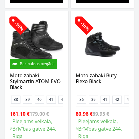
-10%
-10%
Bezmaksas piegāde
Moto zābaki
Moto zābaki Buty
Stylmartin ATOM EVO
Flexo Black
Black
38
39
40
41
43
44
36
45
39
46
41
42
43
161,10 €
179,00 €
80,96 €
89,95 €
Pieejams veikalā,
Pieejams veikalā,
Brīvības gatve 244,
Brīvības gatve 244,
Rīga
Rīga