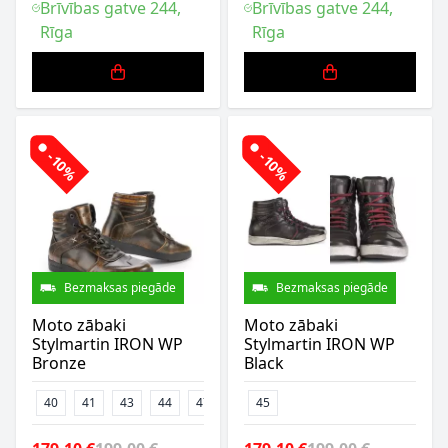
Brīvības gatve 244,
Brīvības gatve 244,
Rīga
Rīga
-10%
-10%
Bezmaksas piegāde
Bezmaksas piegāde
Moto zābaki
Moto zābaki
Stylmartin IRON WP
Stylmartin IRON WP
Bronze
Black
40
41
43
44
47
45