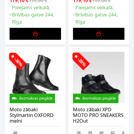
179,10 €
199,00 €
179,10 €
199,00 €
Pieejams veikalā,
Pieejams veikalā,
Brīvības gatve 244,
Brīvības gatve 244,
Rīga
Rīga
-30%
-20%
Bezmaksas piegāde
Bezmaksas piegāde
Moto zābaki
Moto zābaki XPD
Stylmartin OXFORD
MOTO PRO SNEAKERS
melni
H2Out
46
36
39
40
42
43