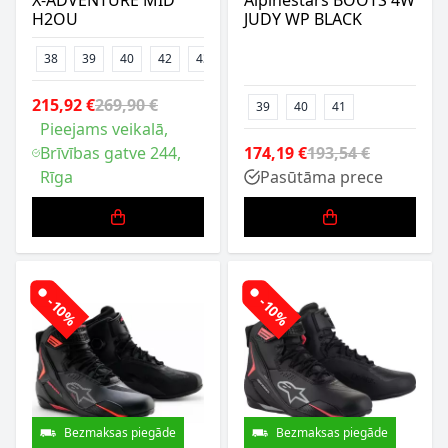
X-ADVENTURE MID
Alpinestars BOOTS 4W
H2OU
JUDY WP BLACK
38
39
40
42
43
44
46
215,92 €
269,90 €
39
40
41
Pieejams veikalā,
Brīvības gatve 244,
174,19 €
193,54 €
Rīga
Pasūtāma prece
-10%
-10%
Bezmaksas piegāde
Bezmaksas piegāde