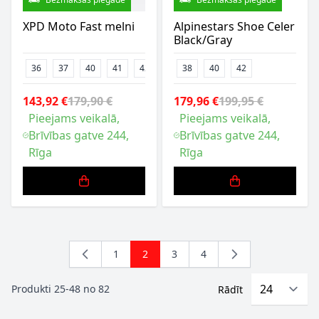
XPD Moto Fast melni
Alpinestars Shoe Celer
Black/Gray
36
37
40
41
42
43
38
44
40
45
42
46
47
143,92 €
179,90 €
179,96 €
199,95 €
Pieejams veikalā,
Pieejams veikalā,
Brīvības gatve 244,
Brīvības gatve 244,
Rīga
Rīga
1
2
3
4
Lapa
You're currently reading page
Lapa
Lapa
Produkti
25
-
48
no
82
Rādīt