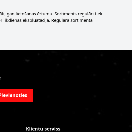
ti, gan lietošanas ērtumu. Sortiments regulāri tiek
ri ikdienas ekspluatācijā. Regulāra sortimenta
m
Pievienoties
Klientu serviss