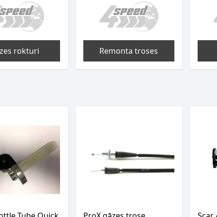
zes rokturi
Remonta troses
ottle Tube Quick
ProX gāzes trose
Scar 