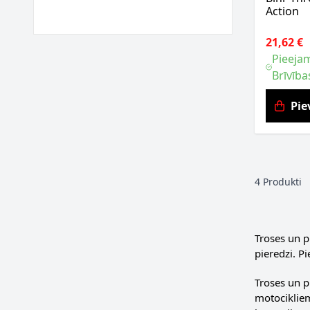
Action
21,62 €
Pieejam
Brīvība
Pie
4
Produkti
Troses un p
pieredzi. P
Troses un p
motocikliem