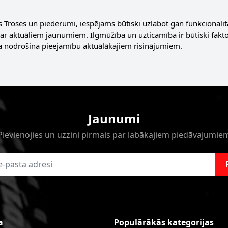
.
s Troses un piederumi, iespējams būtiski uzlabot gan funkcionalitā
 ar aktuāliem jaunumiem. Ilgmūžība un uzticamība ir būtiski fakto
a nodrošina pieejamību aktuālākajiem risinājumiem.
Jaunumi
Pievienojies un uzzini pirmais par labākajiem piedāvajumie
a
Populārākās kategorijas