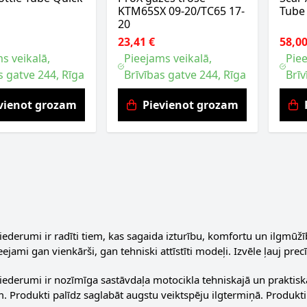
KTM65SX 09-20/TC65 17-
Tube
20
23,41 €
58,00
s veikalā,
Pieejams veikalā,
Piee
s gatve 244, Rīga
Brīvības gatve 244, Rīga
Brīv
vienot grozam
Pievienot grozam
iederumi ir radīti tiem, kas sagaida izturību, komfortu un ilgmūž
ieejami gan vienkārši, gan tehniski attīstīti modeļi. Izvēle ļauj p
iederumi ir nozīmīga sastāvdaļa motocikla tehniskajā un praktiska
. Produkti palīdz saglabāt augstu veiktspēju ilgtermiņā. Produkti