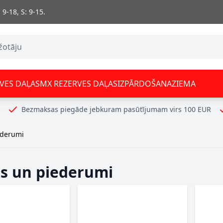
 9-18, S: 9-15.
VES DAĻAS
MX REZERVES DAĻAS
IZPĀRDOŠANA
ZIEMA
Bezmaksas piegāde jebkuram pasūtījumam virs 100 EUR
ederumi
es un piederumi