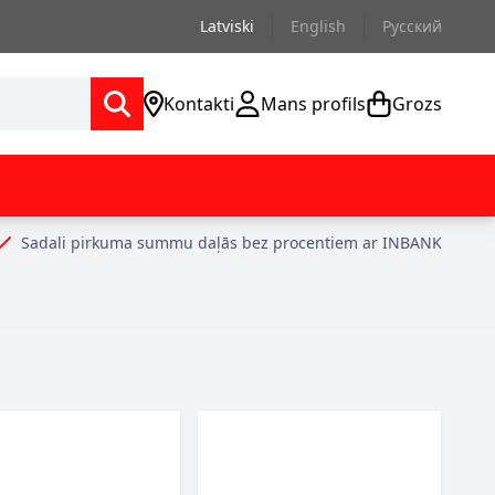
Latviski
English
Русский
Kontakti
Mans profils
Grozs
Sadali pirkuma summu daļās bez procentiem ar INBANK