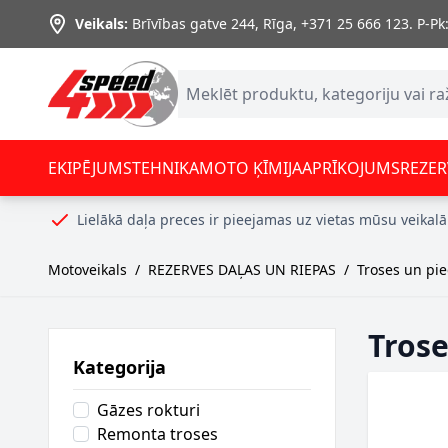
Skip to Content
Veikals:
Brīvības gatve 244, Rīga
,
+371 25 666 123.
P-Pk:
EKIPĒJUMS
TEHNIKA
MOTO ĶĪMIJA
APRĪKOJUMS
REZER
Lielākā daļa preces ir pieejamas uz vietas mūsu veikalā
Motoveikals
/
REZERVES DAĻAS UN RIEPAS
/
Troses un pi
Tros
Kategorija
Gāzes rokturi
Remonta troses