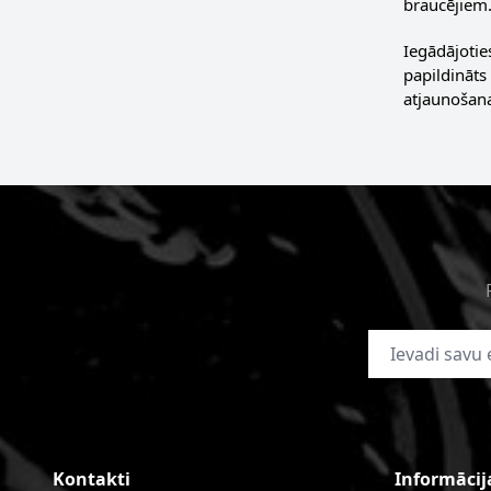
braucējiem
Iegādājotie
papildināts
atjaunošan
E-pasta adrese
Kontakti
Informācij