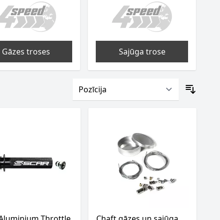
Gāzes troses
Sajūga trose
Aluminium Throttle
Chaft gāzes un sajūga