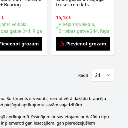
 + Bearing
troses rem.k-ts
 €
15,13 €
jams veikalā,
Pieejams veikalā,
ības gatve 244, Rīga
Brīvības gatve 244, Rīga
Pievienot grozam
Pievienot grozam
Rādīt
ību. Sortiments ir veidots, ņemot vērā dažādu braucēju
recīzi pielāgot aprīkojumu savām vajadzībām.
jā aprīkojumā. Risinājumi ir savietojami ar dažādu tipu
 ir piemēroti gan iesācējiem, gan pieredzējušiem