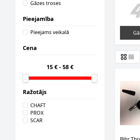
Gāzes troses
Pieejamība
Pieejams veikalā
Gā
Cena
15 €
-
58 €
Ražotājs
CHAFT
PROX
SCAR
Bihr Thr