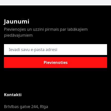
Jaunumi
Pievienojies un uzzini pirmais par labākajiem
piedāvajumiem
E-pasta adrese
Pievienoties
Kontakti
Brīvības gatve 244, Rīga