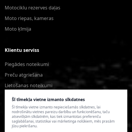
Motociklu rezerves daļas
Moto riepas, kameras
Moto ķīmija
Klientu serviss
Piegādes noteikumi
Preču atgriešana
Lietošanas noteikumi
Privātuma politika
Šī tīmekļa vietne izmanto sīkdatnes
Šī tīmekļa vietne izmanto nepieciešamās sīkdatnes, lai
nodrošinātu vietnes pareizu darbību un funkcionēšanu, taču
atsevišķām sīkdatnēm, kas tiek izmantotas preferenču
saglabāšanai, statistikai vai mārketinga nolūkiem, mēs prasām
Jūsu piekrišanu.