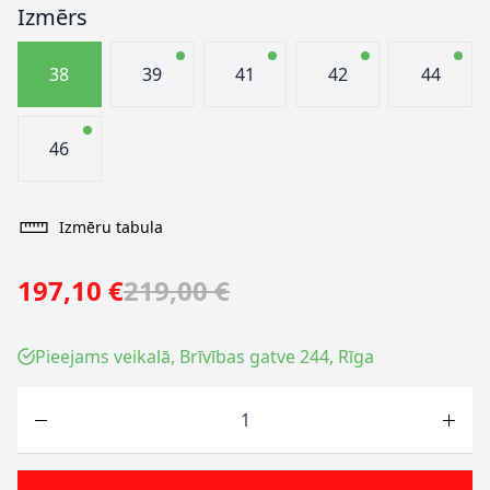
Izmērs
38
39
41
42
44
46
Izmēru tabula
197,10 €
219,00 €
Pieejams veikalā, Brīvības gatve 244, Rīga
Skaits