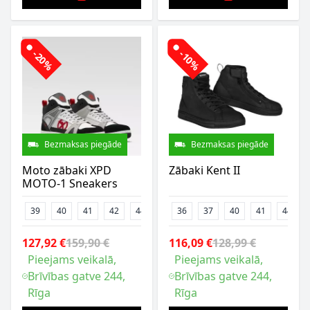
-20%
-10%
Bezmaksas piegāde
Bezmaksas piegāde
Moto zābaki XPD
Zābaki Kent II
MOTO-1 Sneakers
39
40
41
42
44
45
36
46
37
47
40
41
44
127,92 €
159,90 €
116,09 €
128,99 €
Pieejams veikalā,
Pieejams veikalā,
Brīvības gatve 244,
Brīvības gatve 244,
Rīga
Rīga