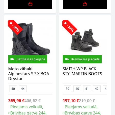
-10%
-10%
Bezmaksas piegāde
Bezmaksas piegāde
Moto zābaki
SMITH WP BLACK
Alpinestars SP-X BOA
STYLMARTIN BOOTS
Drystar
40
44
39
40
41
42
43
365,96 €
406,62 €
197,10 €
219,00 €
Pieejams veikalā,
Pieejams veikalā,
Brīvības gatve 244,
Brīvības gatve 244,