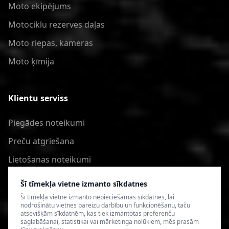
Moto ekipējums
Motociklu rezerves daļas
Moto riepas, kameras
Moto ķīmija
Klientu serviss
Piegādes noteikumi
Preču atgriešana
Lietošanas noteikumi
Privātuma politika
Šī tīmekļa vietne izmanto sīkdatnes
Šī tīmekļa vietne izmanto nepieciešamās sīkdatnes, lai
nodrošinātu vietnes pareizu darbību un funkcionēšanu, taču
atsevišķām sīkdatnēm, kas tiek izmantotas preferenču
saglabāšanai, statistikai vai mārketinga nolūkiem, mēs prasām