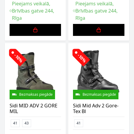
Pieejams veikalā,
Pieejams veikalā,
Brīvības gatve 244,
Brīvības gatve 244,
Rīga
Rīga
-10%
-10%
Bezmaksas piegāde
Bezmaksas piegāde
Sidi MID ADV 2 GORE
Sidi Mid Adv 2 Gore-
MIL
Tex Bl
41
43
41