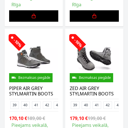
Rīga
Rīga
-10%
-10%
Bezmaksas piegāde
Bezmaksas piegāde
PIPER AIR GREY
ZED AIR GREY
STYLMARTIN BOOTS
STYLMARTIN BOOTS
39
40
41
42
43
44
39
45
40
46
41
47
42
48
43
170,10 €
189,00 €
179,10 €
199,00 €
Pieejams veikalā,
Pieejams veikalā,