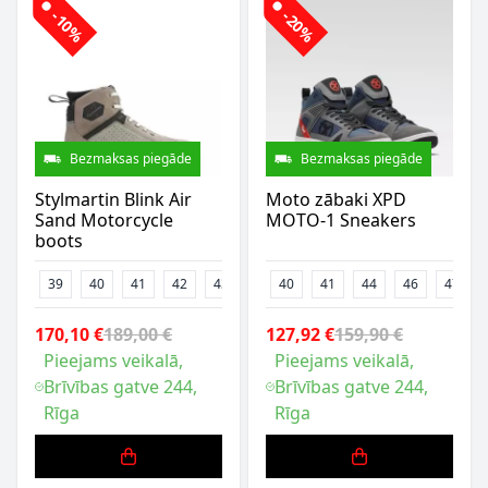
-10%
-20%
Bezmaksas piegāde
Bezmaksas piegāde
Stylmartin Blink Air
Moto zābaki XPD
Sand Motorcycle
MOTO-1 Sneakers
boots
39
40
41
42
43
45
40
46
41
47
44
48
46
47
170,10 €
189,00 €
127,92 €
159,90 €
Pieejams veikalā,
Pieejams veikalā,
Brīvības gatve 244,
Brīvības gatve 244,
Rīga
Rīga