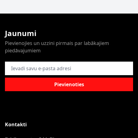
Jaunumi
Pievienojies un uzzini pirmais par labākajiem
piedāvajumiem
E-pasta adrese
Pievienoties
Kontakti