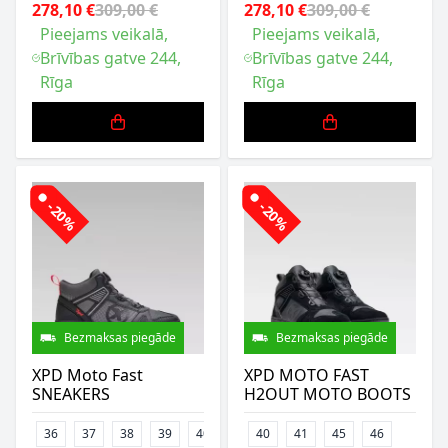
278,10 €
309,00 €
278,10 €
309,00 €
Pieejams veikalā,
Pieejams veikalā,
Brīvības gatve 244,
Brīvības gatve 244,
Rīga
Rīga
-20%
-20%
Bezmaksas piegāde
Bezmaksas piegāde
XPD Moto Fast
XPD MOTO FAST
SNEAKERS
H2OUT MOTO BOOTS
36
37
38
39
40
41
40
43
41
44
45
45
46
46
47