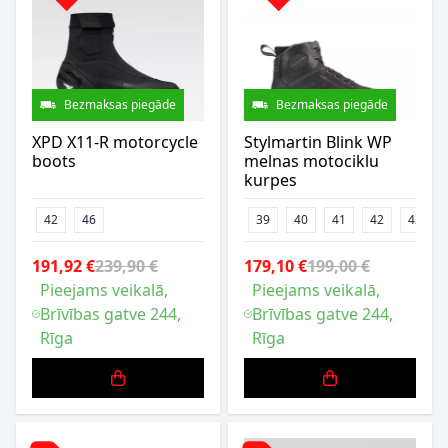
Bezmaksas piegāde
Bezmaksas piegāde
XPD X11-R motorcycle
Stylmartin Blink WP
boots
melnas motociklu
kurpes
42
46
39
40
41
42
43
191,92 €
239,90 €
179,10 €
199,00 €
Pieejams veikalā,
Pieejams veikalā,
Brīvības gatve 244,
Brīvības gatve 244,
Rīga
Rīga