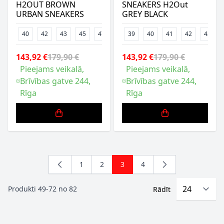
H2OUT BROWN
SNEAKERS H2Out
URBAN SNEAKERS
GREY BLACK
40
42
43
45
47
39
40
41
42
43
143,92 €
179,90 €
143,92 €
179,90 €
Pieejams veikalā,
Pieejams veikalā,
Brīvības gatve 244,
Brīvības gatve 244,
Rīga
Rīga
1
2
3
4
Lapa
Lapa
You're currently reading page
Lapa
Produkti
49
-
72
no
82
Rādīt