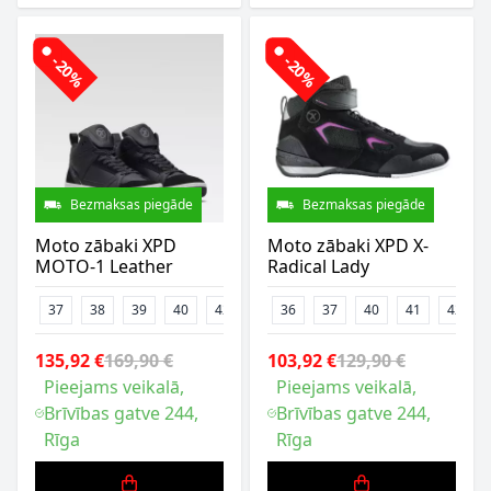
-20%
-20%
Bezmaksas piegāde
Bezmaksas piegāde
Moto zābaki XPD
Moto zābaki XPD X-
MOTO-1 Leather
Radical Lady
37
38
39
40
42
43
36
44
37
46
40
47
41
42
135,92 €
169,90 €
103,92 €
129,90 €
Pieejams veikalā,
Pieejams veikalā,
Brīvības gatve 244,
Brīvības gatve 244,
Rīga
Rīga