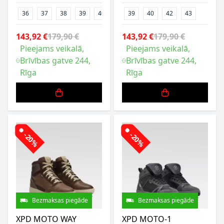
36
37
38
39
40
41
39
42
40
43
42
44
43
45
46
143,92 €
179,90 €
143,92 €
179,90 €
Pieejams veikalā,
Pieejams veikalā,
Brīvības gatve 244,
Brīvības gatve 244,
Rīga
Rīga
-20%
-20%
Bezmaksas piegāde
Bezmaksas piegāde
XPD MOTO WAY
XPD MOTO-1