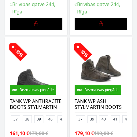
Brīvības gatve 244,
Brīvības gatve 244,
Rīga
Rīga
-10%
-10%
Bezmaksas piegāde
Bezmaksas piegāde
TANK WP ANTHRACITE
TANK WP ASH
BOOTS STYLMARTIN
STYLMARTIN BOOTS
37
38
39
40
42
44
37
45
39
47
40
41
42
161,10 €
179,00 €
179,10 €
199,00 €