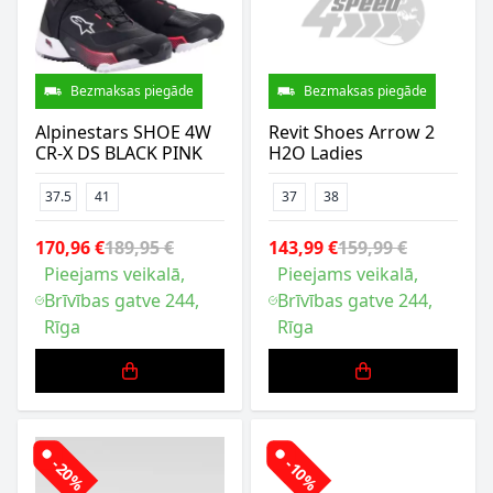
Bezmaksas piegāde
Bezmaksas piegāde
Alpinestars SHOE 4W
Revit Shoes Arrow 2
CR-X DS BLACK PINK
H2O Ladies
37.5
41
37
38
170,96 €
189,95 €
143,99 €
159,99 €
Pieejams veikalā,
Pieejams veikalā,
Brīvības gatve 244,
Brīvības gatve 244,
Rīga
Rīga
-20%
-10%