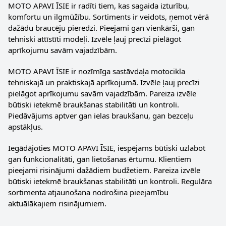
MOTO APAVI ĪSIE ir radīti tiem, kas sagaida izturību,
komfortu un ilgmūžību. Sortiments ir veidots, ņemot vērā
dažādu braucēju pieredzi. Pieejami gan vienkārši, gan
tehniski attīstīti modeļi. Izvēle ļauj precīzi pielāgot
aprīkojumu savām vajadzībām.
MOTO APAVI ĪSIE ir nozīmīga sastāvdaļa motocikla
tehniskajā un praktiskajā aprīkojumā. Izvēle ļauj precīzi
pielāgot aprīkojumu savām vajadzībām. Pareiza izvēle
būtiski ietekmē braukšanas stabilitāti un kontroli.
Piedāvājums aptver gan ielas braukšanu, gan bezceļu
apstākļus.
Iegādājoties MOTO APAVI ĪSIE, iespējams būtiski uzlabot
gan funkcionalitāti, gan lietošanas ērtumu. Klientiem
pieejami risinājumi dažādiem budžetiem. Pareiza izvēle
būtiski ietekmē braukšanas stabilitāti un kontroli. Regulāra
sortimenta atjaunošana nodrošina pieejamību
aktuālākajiem risinājumiem.