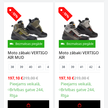
-10%
-10%
Bezmaksas piegāde
Bezmaksas piegāde
Moto zābaki VERTIGO
Moto zābaki VERTIGO
AIR MUD
AIR
38
39
40
41
42
43
38
45
39
46
41
47
42
44
197,10 €
219,00 €
197,10 €
219,00 €
Pieejams veikalā,
Pieejams veikalā,
Brīvības gatve 244,
Brīvības gatve 244,
Rīga
Rīga