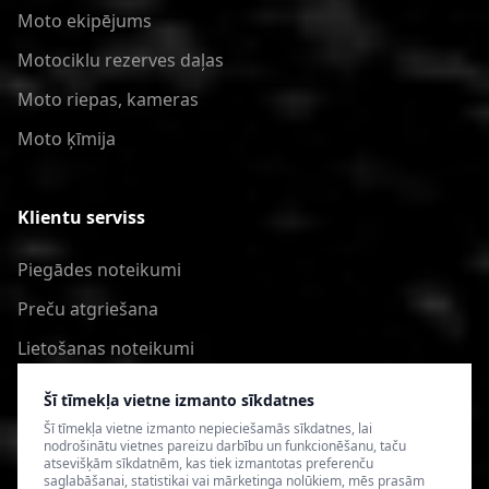
Moto ekipējums
Motociklu rezerves daļas
Moto riepas, kameras
Moto ķīmija
Klientu serviss
Piegādes noteikumi
Preču atgriešana
Lietošanas noteikumi
Privātuma politika
Šī tīmekļa vietne izmanto sīkdatnes
Šī tīmekļa vietne izmanto nepieciešamās sīkdatnes, lai
nodrošinātu vietnes pareizu darbību un funkcionēšanu, taču
atsevišķām sīkdatnēm, kas tiek izmantotas preferenču
saglabāšanai, statistikai vai mārketinga nolūkiem, mēs prasām