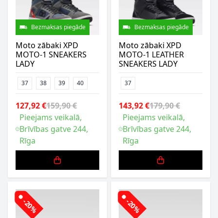
Bezmaksas piegāde
Bezmaksas piegāde
Moto zābaki XPD
Moto zābaki XPD
MOTO-1 SNEAKERS
MOTO-1 LEATHER
LADY
SNEAKERS LADY
37
38
39
40
37
127,92 €
159,90 €
143,92 €
179,90 €
Pieejams veikalā,
Pieejams veikalā,
Brīvības gatve 244,
Brīvības gatve 244,
Rīga
Rīga
-20%
-20%