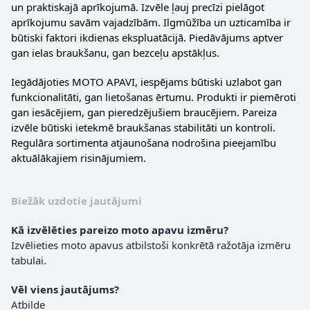
un praktiskajā aprīkojumā. Izvēle ļauj precīzi pielāgot
aprīkojumu savām vajadzībām. Ilgmūžība un uzticamība ir
būtiski faktori ikdienas ekspluatācijā. Piedāvājums aptver
gan ielas braukšanu, gan bezceļu apstākļus.
Iegādājoties MOTO APAVI, iespējams būtiski uzlabot gan
funkcionalitāti, gan lietošanas ērtumu. Produkti ir piemēroti
gan iesācējiem, gan pieredzējušiem braucējiem. Pareiza
izvēle būtiski ietekmē braukšanas stabilitāti un kontroli.
Regulāra sortimenta atjaunošana nodrošina pieejamību
aktuālākajiem risinājumiem.
Biežāk uzdotie jautājumi
Kā izvēlēties pareizo moto apavu izmēru?
Izvēlieties moto apavus atbilstoši konkrētā ražotāja izmēru
tabulai.
Vēl viens jautājums?
Atbilde