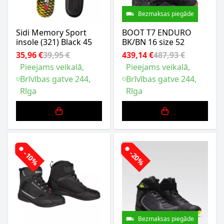
Bezmaksas piegāde
Sidi Memory Sport
BOOT T7 ENDURO
insole (321) Black 45
BK/BN 16 size 52
35,96 €
39,95 €
439,14 €
487,93 €
Pieejams veikalā,
Pieejams veikalā,
Brīvības gatve 244,
Brīvības gatve 244,
Rīga
Rīga
-10%
-20%
Bezmaksas piegāde