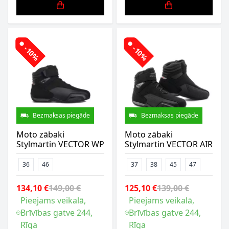
-10%
-10%
Bezmaksas piegāde
Bezmaksas piegāde
Moto zābaki
Moto zābaki
Stylmartin VECTOR WP
Stylmartin VECTOR AIR
36
46
37
38
45
47
134,10 €
149,00 €
125,10 €
139,00 €
Pieejams veikalā,
Pieejams veikalā,
Brīvības gatve 244,
Brīvības gatve 244,
Rīga
Rīga