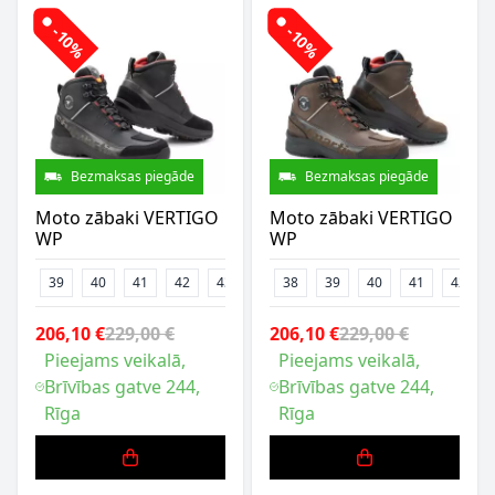
-10%
-10%
Bezmaksas piegāde
Bezmaksas piegāde
Moto zābaki VERTIGO
Moto zābaki VERTIGO
WP
WP
39
40
41
42
43
44
38
45
39
46
40
47
41
42
206,10 €
229,00 €
206,10 €
229,00 €
Pieejams veikalā,
Pieejams veikalā,
Brīvības gatve 244,
Brīvības gatve 244,
Rīga
Rīga