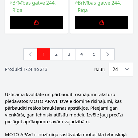
Brīvības gatve 244,
Brīvības gatve 244,
Rīga
Rīga
1
2
3
4
5
You're currently reading page
Lapa
Lapa
Lapa
Lapa
Produkti
1
-
24
no
213
Rādīt
Uzticama kvalitāte un pārbaudīti risinājumi raksturo
piedāvātos MOTO APAVI. Izvēlē dominē risinājumi, kas
pārbaudīti reālos braukšanas apstākļos. Pieejami gan
vienkārši, gan tehniski attīstīti modeļi. Izvēle ļauj precīzi
pielāgot aprīkojumu savām vajadzībām.
MOTO APAVI ir nozīmīga sastāvdaļa motocikla tehniskajā