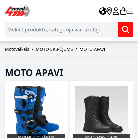
Skip to Content
Motoveikals
/
MOTO EKIPĒJUMS
/
MOTO APAVI
MOTO APAVI
MX/ENDURO ZĀBAKI
MOTO APAVI GARIE