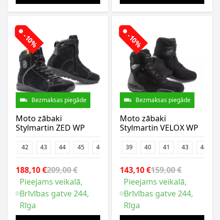
-10%
-10%
Bezmaksas piegāde
Bezmaksas piegāde
Moto zābaki
Moto zābaki
Stylmartin ZED WP
Stylmartin VELOX WP
42
43
44
45
46
39
40
41
43
44
188,10 €
209,00 €
143,10 €
159,00 €
Pieejams veikalā,
Pieejams veikalā,
Brīvības gatve 244,
Brīvības gatve 244,
Rīga
Rīga