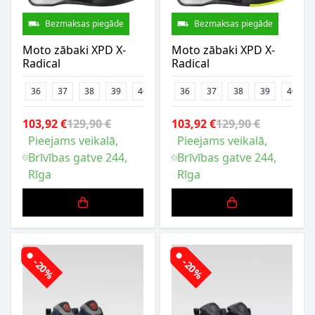
Bezmaksas piegāde
Bezmaksas piegāde
Moto zābaki XPD X-
Moto zābaki XPD X-
Radical
Radical
36
37
38
39
40
41
36
42
37
43
38
44
39
45
40
47
103,92 €
129,90 €
103,92 €
129,90 €
Pieejams veikalā,
Pieejams veikalā,
Brīvības gatve 244,
Brīvības gatve 244,
Rīga
Rīga
-20%
-20%