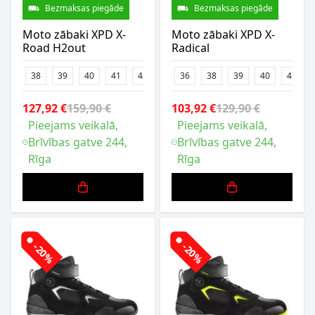
Bezmaksas piegāde
Bezmaksas piegāde
Moto zābaki XPD X-
Moto zābaki XPD X-
Road H2out
Radical
38
39
40
41
42
43
36
44
38
47
39
48
40
41
127,92 €
159,90 €
103,92 €
129,90 €
Pieejams veikalā,
Pieejams veikalā,
Brīvības gatve 244,
Brīvības gatve 244,
Rīga
Rīga
-20%
-20%