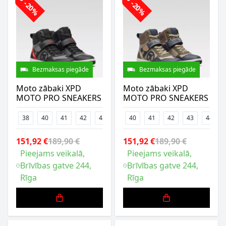
-20%
-20%
Bezmaksas piegāde
Bezmaksas piegāde
Moto zābaki XPD
Moto zābaki XPD
MOTO PRO SNEAKERS
MOTO PRO SNEAKERS
38
40
41
42
43
44
40
45
41
46
42
47
43
44
151,92 €
189,90 €
151,92 €
189,90 €
Pieejams veikalā,
Pieejams veikalā,
Brīvības gatve 244,
Brīvības gatve 244,
Rīga
Rīga