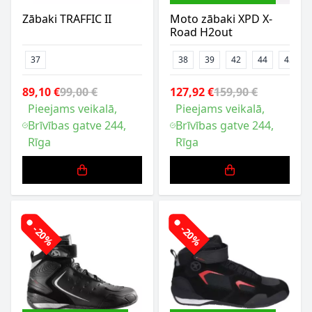
Zābaki TRAFFIC II
Moto zābaki XPD X-
Road H2out
37
38
39
42
44
45
89,10 €
99,00 €
127,92 €
159,90 €
Pieejams veikalā,
Pieejams veikalā,
Brīvības gatve 244,
Brīvības gatve 244,
Rīga
Rīga
-20%
-20%