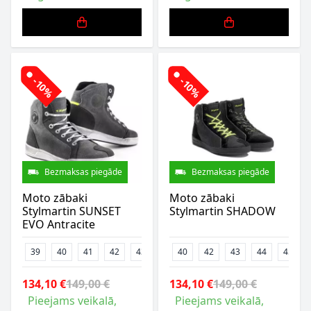
-10%
-10%
Bezmaksas piegāde
Bezmaksas piegāde
Moto zābaki
Moto zābaki
Stylmartin SUNSET
Stylmartin SHADOW
EVO Antracite
39
40
41
42
43
44
40
47
42
43
44
45
134,10 €
149,00 €
134,10 €
149,00 €
Pieejams veikalā,
Pieejams veikalā,