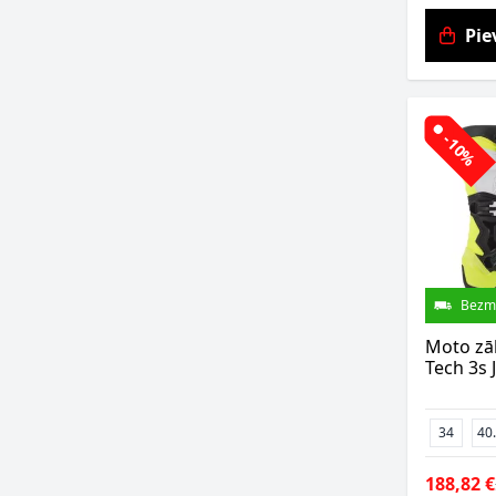
Pie
-10%
Bezm
Moto zāb
Tech 3s 
34
40
188,82 €