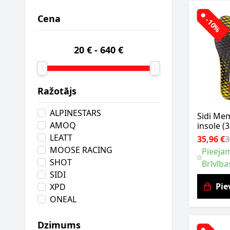
Cena
-10%
20 €
-
640 €
Ražotājs
ALPINESTARS
Sidi Me
AMOQ
insole (
LEATT
35,96 €
3
MOOSE RACING
Pieejam
SHOT
Brīvība
SIDI
Pie
XPD
ONEAL
Dzimums