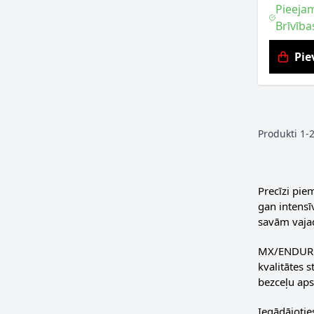
Pieejam
Brīvība
Pie
Produkti
1
-
Precīzi pie
gan intensī
savām vaja
MX/ENDURO Z
kvalitātes 
bezceļu aps
Iegādājotie