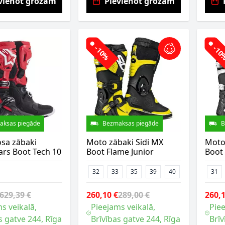
vienot grozam
Pievienot grozam
-10%
-1
aksas piegāde
Bezmaksas piegāde
B
sa zābaki
Moto zābaki Sidi MX
Moto
ars Boot Tech 10
Boot Flame Junior
Boot 
32
33
35
39
40
31
629,39 €
260,10 €
289,00 €
260,1
s veikalā,
Pieejams veikalā,
Piee
s gatve 244, Rīga
Brīvības gatve 244, Rīga
Brīv