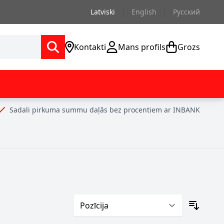
Latviski
English
Русский
Kontakti
Mans profils
Grozs
Sadali pirkuma summu daļās bez procentiem ar INBANK