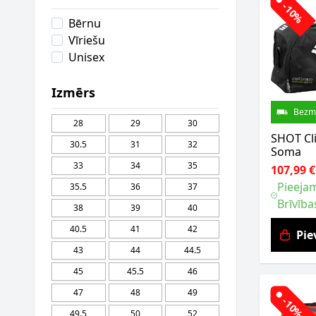
-10%
Bērnu
Vīriešu
Unisex
Izmērs
Bezm
28
29
30
SHOT Cl
30.5
31
32
Soma
33
34
35
107,99 €
Pieejam
35.5
36
37
Brīvība
38
39
40
40.5
41
42
Pie
43
44
44.5
45
45.5
46
47
48
49
-10%
49.5
50
52