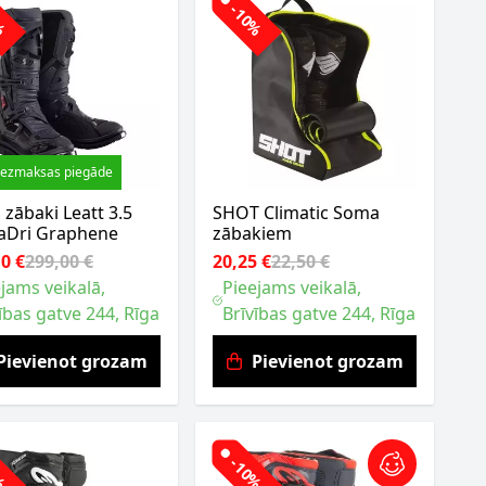
0%
-10%
ezmaksas piegāde
zābaki Leatt 3.5
SHOT Climatic Soma
aDri Graphene
zābakiem
0 €
299,00 €
20,25 €
22,50 €
jams veikalā,
Pieejams veikalā,
ības gatve 244, Rīga
Brīvības gatve 244, Rīga
Pievienot grozam
Pievienot grozam
0%
-10%