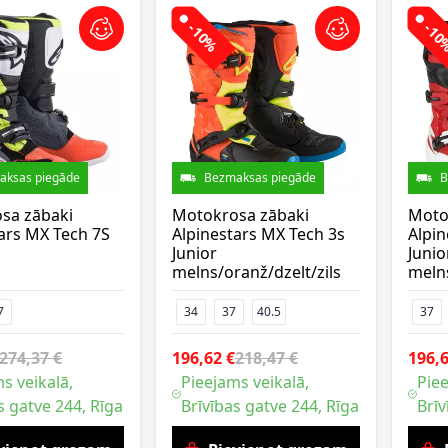
-10%
-1
aksas piegāde
Bezmaksas piegāde
B
sa zābaki
Motokrosa zābaki
Moto
ars MX Tech 7S
Alpinestars MX Tech 3s
Alpin
Junior
Junio
melns/oranž/dzelt/zils
meln
7
34
37
40.5
37
274,37 €
196,62 €
218,47 €
196,6
s veikalā,
Pieejams veikalā,
Piee
s gatve 244, Rīga
Brīvības gatve 244, Rīga
Brīv