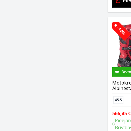
Pie
-10%
Bezm
Motokro
Alpinest
45.5
566,45 €
Pieejam
Brīvība