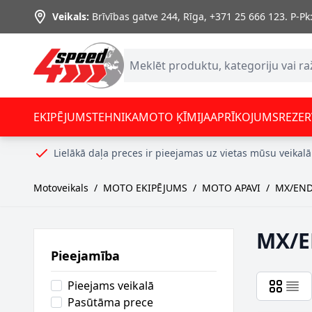
Skip to Content
Veikals:
Brīvības gatve 244, Rīga
,
+371 25 666 123.
P-Pk:
EKIPĒJUMS
TEHNIKA
MOTO ĶĪMIJA
APRĪKOJUMS
REZER
Lielākā daļa preces ir pieejamas uz vietas mūsu veikalā
Motoveikals
/
MOTO EKIPĒJUMS
/
MOTO APAVI
/
MX/END
MX/E
Pieejamība
Pieejams veikalā
Pasūtāma prece