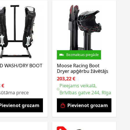
Bezmaksas piegāde
D WASH/DRY BOOT
Moose Racing Boot
Dryer apģērbu žāvētājs
203,22 €
 €
Pieejams veikalā,
sūtāma prece
Brīvības gatve 244, Rīga
Pievienot grozam
Pievienot grozam