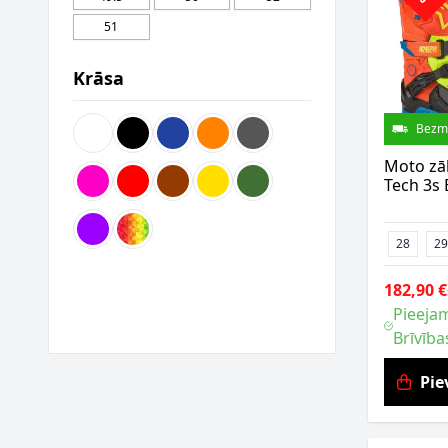
51
Krāsa
Bezm
Moto zāb
Tech 3s
28
29
182,90 €
Pieejam
Brīvība
Pie