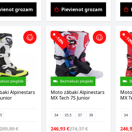
vienot grozam
Pievienot grozam
-10%
-1
aksas piegāde
Bezmaksas piegāde
B
aki Alpinestars
Moto zābaki Alpinestars
Moto 
Junior
MX Tech 7S Junior
MX Te
.5
34
35.5
37
38
34
209,80 €
246,93 €
274,37 €
246,9