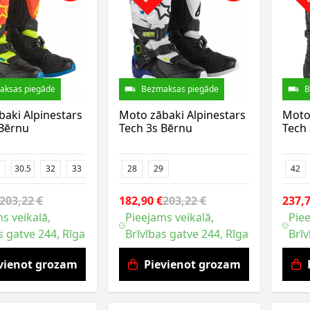
aksas piegāde
Bezmaksas piegāde
B
aki Alpinestars
Moto zābaki Alpinestars
Moto 
 Bērnu
Tech 3s Bērnu
Tech 
30.5
32
33
28
29
42
203,22 €
182,90 €
203,22 €
237,7
s veikalā,
Pieejams veikalā,
Piee
s gatve 244, Rīga
Brīvības gatve 244, Rīga
Brīv
vienot grozam
Pievienot grozam