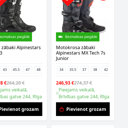
ezmaksas piegāde
Bezmaksas piegāde
zābaki Alpinestars
Motokrosa zābaki
3
Alpinestars MX Tech 7s
Junior
43
45.5
47
48
49.5
34
35.5
37
38
42
8 €
264,20 €
246,93 €
274,37 €
jams veikalā,
Pieejams veikalā,
ības gatve 244, Rīga
Brīvības gatve 244, Rīga
Pievienot grozam
Pievienot grozam