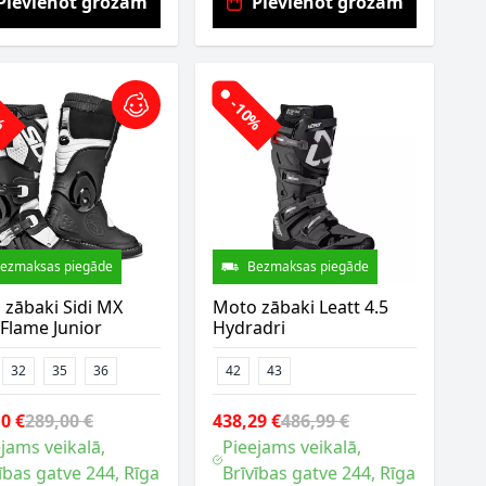
Pievienot grozam
Pievienot grozam
0%
-10%
ezmaksas piegāde
Bezmaksas piegāde
 zābaki Sidi MX
Moto zābaki Leatt 4.5
Flame Junior
Hydradri
32
35
36
42
43
0 €
289,00 €
438,29 €
486,99 €
jams veikalā,
Pieejams veikalā,
ības gatve 244, Rīga
Brīvības gatve 244, Rīga