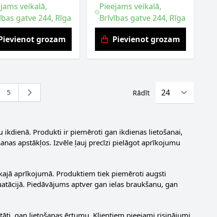
jams veikalā,
Pieejams veikalā,
ības gatve 244, Rīga
Brīvības gatve 244, Rīga
Pievienot grozam
Pievienot grozam
5
Rādīt
ing page
a
Lapa
kdienā. Produkti ir piemēroti gan ikdienas lietošanai,
anas apstākļos. Izvēle ļauj precīzi pielāgot aprīkojumu
ajā aprīkojumā. Produktiem tiek piemēroti augsti
pluatācijā. Piedāvājums aptver gan ielas braukšanu, gan
ti, gan lietošanas ērtumu. Klientiem pieejami risinājumi