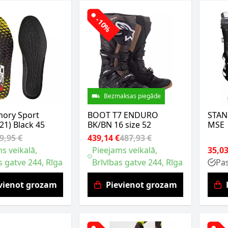
-10%
Bezmaksas piegāde
mory Sport
BOOT T7 ENDURO
STAN
321) Black 45
BK/BN 16 size 52
MSE
9,95 €
439,14 €
487,93 €
s veikalā,
Pieejams veikalā,
35,03
s gatve 244, Rīga
Brīvības gatve 244, Rīga
Pa
vienot grozam
Pievienot grozam