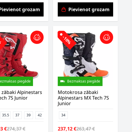
Pievienot grozam
Pievienot grozam
0%
-10%
ezmaksas piegāde
Bezmaksas piegāde
zābaki Alpinestars
Motokrosa zābaki
ch 7S Junior
Alpinestars MX Tech 7S
Junior
35.5
37
39
42
34
3 €
274,37 €
237,12 €
263,47 €