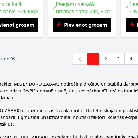
s veikalā,
Pieejams veikalā,
Piee
s gatve 244, Rīga
Brīvības gatve 244, Rīga
Brīv
vienot grozam
Pievienot grozam
24
no
99
1
2
3
4
You're currently read
Lapa
Lapa
Lap
meklēti MX/ENDURO ZĀBAKI nodrošina drošību un stabilu darbību i
vai slodzei. Izvēlē dominē risinājumi, kas pārbaudīti reālos braukš
dzībām.
ĀBAKI ir nozīmīga sastāvdaļa motocikla tehniskajā un praktisk
standarti. Ilgmūžība un uzticamība ir būtiski faktori ikdienas eks
tākļus.
s MX/ENDURO ZĀBAKI, iespējams būtiski uzlabot gan funkcionalitā