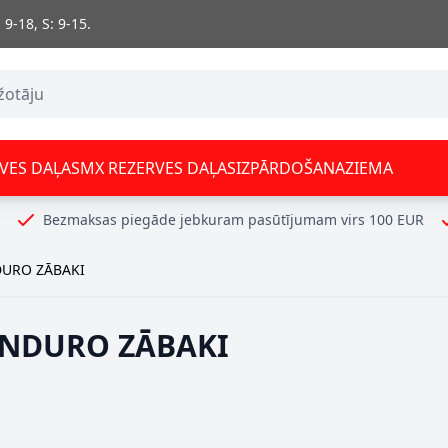
 9-18, S: 9-15.
VES DAĻAS
MX REZERVES DAĻAS
IZPĀRDOŠANA
ZIEMA
Bezmaksas piegāde jebkuram pasūtījumam virs 100 EUR
URO ZĀBAKI
NDURO ZĀBAKI