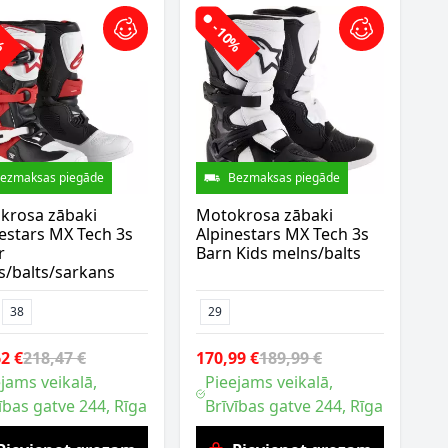
0%
-10%
ezmaksas piegāde
Bezmaksas piegāde
krosa zābaki
Motokrosa zābaki
estars MX Tech 3s
Alpinestars MX Tech 3s
r
Barn Kids melns/balts
s/balts/sarkans
38
29
2 €
218,47 €
170,99 €
189,99 €
jams veikalā,
Pieejams veikalā,
ības gatve 244, Rīga
Brīvības gatve 244, Rīga