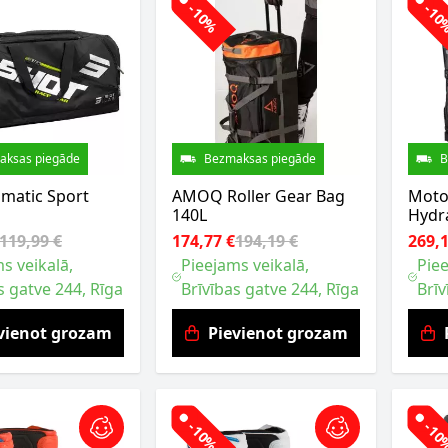
-10%
-1
aksas piegāde
Bezmaksas piegāde
B
imatic Sport
AMOQ Roller Gear Bag
Moto 
140L
Hydr
119,99 €
174,77 €
194,19 €
269,1
s veikalā,
Pieejams veikalā,
Piee
s gatve 244, Rīga
Brīvības gatve 244, Rīga
Brīv
vienot grozam
Pievienot grozam
-10%
-1