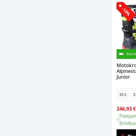
-10%
Bezm
Motokro
Alpinest
Junior
35.5
3
246,93 €
Pieejam
Brīvība