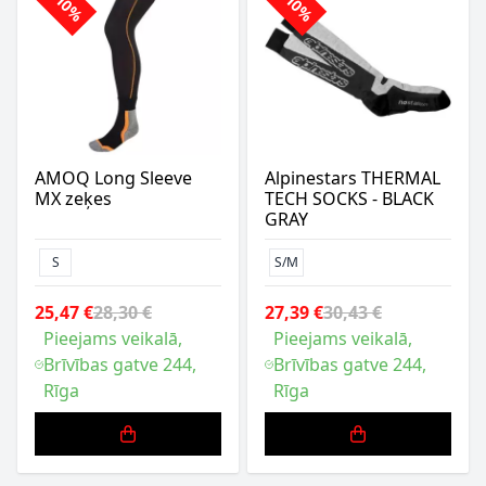
-10%
-10%
AMOQ Long Sleeve
Alpinestars THERMAL
MX zeķes
TECH SOCKS - BLACK
GRAY
S
S/M
25,47 €
28,30 €
27,39 €
30,43 €
Pieejams veikalā,
Pieejams veikalā,
Brīvības gatve 244,
Brīvības gatve 244,
Rīga
Rīga