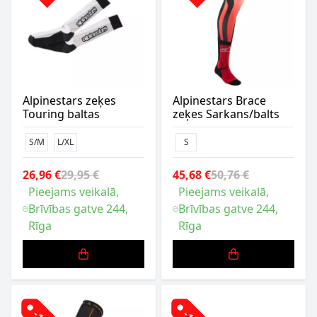
Alpinestars zeķes
Alpinestars Brace
Touring baltas
zeķes Sarkans/balts
S/M
L/XL
S
26,96 €
29,95 €
45,68 €
50,76 €
Pieejams veikalā,
Pieejams veikalā,
Brīvības gatve 244,
Brīvības gatve 244,
Rīga
Rīga