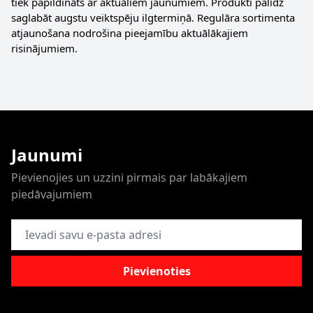
tiek papildināts ar aktuāliem jaunumiem. Produkti palīdz
saglabāt augstu veiktspēju ilgtermiņā. Regulāra sortimenta
atjaunošana nodrošina pieejamību aktuālākajiem
risinājumiem.
Jaunumi
Pievienojies un uzzini pirmais par labākajiem
piedāvajumiem
E-pasta adrese
Pievienoties