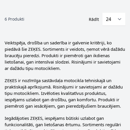
6
Produkti
Rādīt
Veiktspēja, drošība un saderība ir galvenie kritēriji, ko
piedāvā šie ZEĶES. Sortiments ir veidots, ņemot vērā dažādu
braucēju pieredzi. Produkti ir piemēroti gan ikdienas
lietošanai, gan intensīvai slodzei. Risinājumi ir savietojami
ar dažādu tipu motocikliem.
ZEĶES ir nozīmīga sastāvdaļa motocikla tehniskajā un
praktiskajā aprīkojumā. Risinājumi ir savietojami ar dažādu
tipu motocikliem. Izvēloties kvalitatīvus produktus,
iespējams uzlabot gan drošību, gan komfortu. Produkti ir
piemēroti gan iesācējiem, gan pieredzējušiem braucējiem.
Iegādājoties ZEĶES, iespējams būtiski uzlabot gan
funkcionalitāti, gan lietošanas ērtumu. Sortiments regulāri