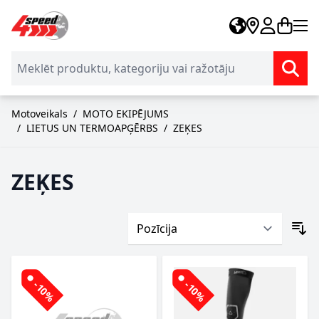
Skip to Content
Motoveikals
/
MOTO EKIPĒJUMS
/
LIETUS UN TERMOAPĢĒRBS
/
ZEĶES
ZEĶES
-10%
-10%