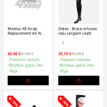
Mobius X8 Strap
Zeķes - Brace ortozes
Replacement kit XL
ceļu sargiem Leatt
S
60,66 €
67,40 €
35,10 €
39,00 €
Pieejams veikalā,
Pieejams veikalā,
Brīvības gatve 244,
Brīvības gatve 244,
Rīga
Rīga
-10%
-10%