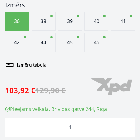
Izmērs
36
38
39
40
41
42
44
45
46
Izmēru tabula
103,92 €
129,90 €
Pieejams veikalā, Brīvības gatve 244, Rīga
Skaits