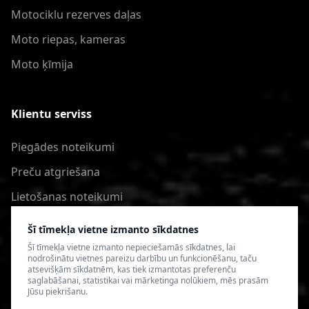
Motociklu rezerves daļas
Moto riepas, kameras
Moto ķīmija
Klientu serviss
Piegādes noteikumi
Preču atgriešana
Lietošanas noteikumi
Privātuma politika
Šī tīmekļa vietne izmanto sīkdatnes
Šī tīmekļa vietne izmanto nepieciešamās sīkdatnes, lai
nodrošinātu vietnes pareizu darbību un funkcionēšanu, taču
atsevišķām sīkdatnēm, kas tiek izmantotas preferenču
saglabāšanai, statistikai vai mārketinga nolūkiem, mēs prasām
Jūsu piekrišanu.