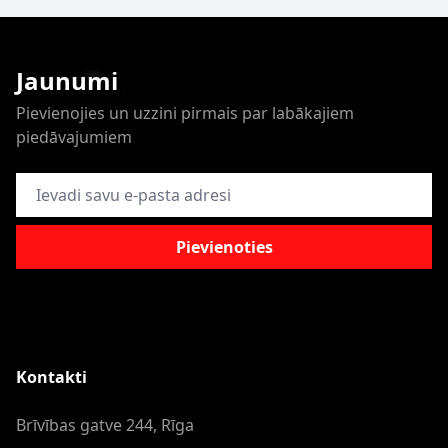
Jaunumi
Pievienojies un uzzini pirmais par labākajiem
piedāvajumiem
E-pasta adrese
Pievienoties
Kontakti
Brīvības gatve 244, Rīga