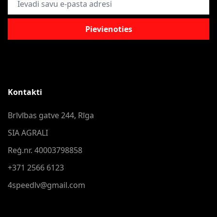
Pievienoties
Kontakti
Brīvības gatve 244, Rīga
SIA AGRALI
Reģ.nr. 40003798858
+371 2566 6123
4speedlv@gmail.com