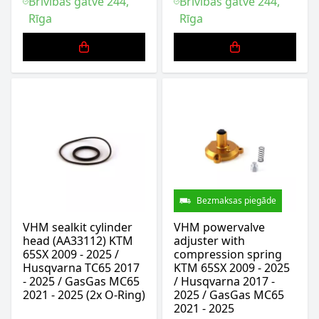
Brīvības gatve 244,
Brīvības gatve 244,
Rīga
Rīga
Bezmaksas piegāde
VHM sealkit cylinder
VHM powervalve
head (AA33112) KTM
adjuster with
65SX 2009 - 2025 /
compression spring
Husqvarna TC65 2017
KTM 65SX 2009 - 2025
- 2025 / GasGas MC65
/ Husqvarna 2017 -
2021 - 2025 (2x O-Ring)
2025 / GasGas MC65
2021 - 2025