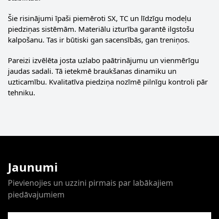
Šie risinājumi īpaši piemēroti SX, TC un līdzīgu modeļu
piedziņas sistēmām. Materiālu izturība garantē ilgstošu
kalpošanu. Tas ir būtiski gan sacensībās, gan treniņos.
Pareizi izvēlēta josta uzlabo paātrinājumu un vienmērīgu
jaudas sadali. Tā ietekmē braukšanas dinamiku un
uzticamību. Kvalitatīva piedziņa nozīmē pilnīgu kontroli pār
tehniku.
Jaunumi
Pievienojies un uzzini pirmais par labākajiem
piedāvajumiem
E-pasta adrese