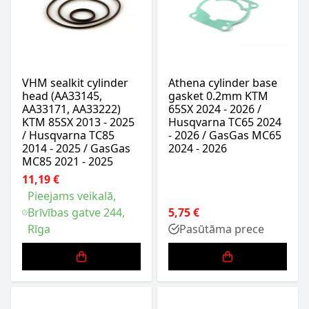
VHM sealkit cylinder
Athena cylinder base
head (AA33145,
gasket 0.2mm KTM
AA33171, AA33222)
65SX 2024 - 2026 /
KTM 85SX 2013 - 2025
Husqvarna TC65 2024
/ Husqvarna TC85
- 2026 / GasGas MC65
2014 - 2025 / GasGas
2024 - 2026
MC85 2021 - 2025
11,19 €
Pieejams veikalā,
Brīvības gatve 244,
5,75 €
Rīga
Pasūtāma prece