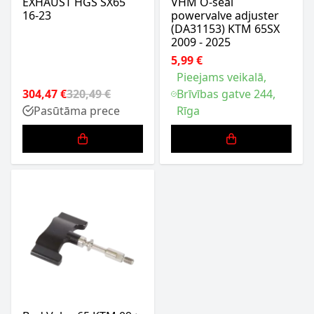
EXHAUST HGS SX65
VHM O-seal
16-23
powervalve adjuster
(DA31153) KTM 65SX
2009 - 2025
5,99 €
Pieejams veikalā,
304,47 €
320,49 €
Brīvības gatve 244,
Pasūtāma prece
Rīga