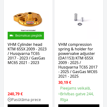
Bezmaksas piegāde
VHM Cylinder head
VHM compression
KTM 65SX 2009 - 2023
spring & holder for
/ Husqvarna TC65
powervalve adjuster
2017 - 2023 / GasGas
(DA1153) KTM 65SX
MC65 2021 - 2023
2009 - 2025 /
Husqvarna TC65 2017
- 2025 / GasGas MC65
2021 - 2025
30,19 €
Pieejams veikalā,
240,79 €
Brīvības gatve 244,
Pasūtāma prece
Rīga