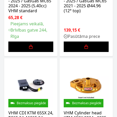
- 2025 / GasGas MC65
- 2025 / GasGas MC65
2024 - 2025 (5.40cc)
2021 - 2025 Ø44.96
VHM standard
(12° top)
65,28 €
Pieejams veikalā,
Brīvības gatve 244,
139,15 €
Rīga
Pasūtāma prece
Bezmaksas piegāde
Bezmaksas piegāde
VHM CDI KTM 65SX 24,
VHM Cylinder head