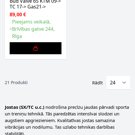
Bud Valve 65 KTM 09->
TC 17-> Gas21->
89,00 €
Pieejams veikalā,
Brīvības gatve 244,
Rīga
21
Produkti
Rādīt
Jostas (SX/TC u.c.)
nodrošina precīzu jaudas pārvadi sporta
un treniņu tehnikā. Tās paredzētas intensīvai slodzei un
augstiem apgriezieniem. Kvalitatīvas jostas samazina
vibrācijas un nodilumu. Tas uzlabo tehnikas darbības
stabilitāti.