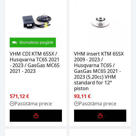
Bezmaksas piegāde
VHM CDI KTM 65SX /
VHM insert KTM 65SX
Husqvarna TC65 2021
2009 - 2023 /
- 2023 / GasGas MC65
Husqvarna TC65 /
2021 - 2023
GasGas MC65 2021 -
2023 (5.20cc) VHM
standard for 12°
piston
571,12 €
93,11 €
Pasūtāma prece
Pasūtāma prece