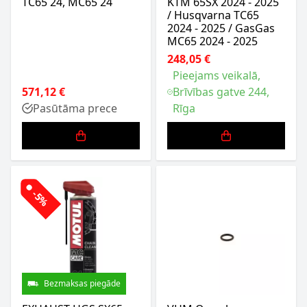
TC65 24, MC65 24
KTM 65SX 2024 - 2025
/ Husqvarna TC65
2024 - 2025 / GasGas
MC65 2024 - 2025
248,05 €
Pieejams veikalā,
571,12 €
Brīvības gatve 244,
Pasūtāma prece
Rīga
-5%
Bezmaksas piegāde