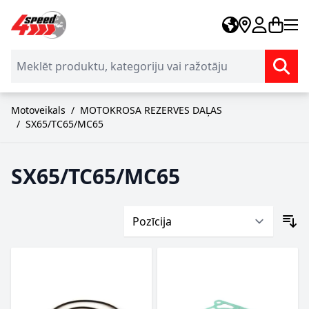
Skip to Content
Motoveikals
/
MOTOKROSA REZERVES DAĻAS
/
SX65/TC65/MC65
SX65/TC65/MC65