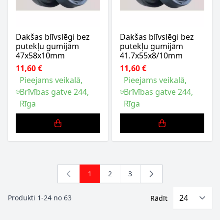
Dakšas blīvslēgi bez
Dakšas blīvslēgi bez
putekļu gumijām
putekļu gumijām
47x58x10mm
41.7x55x8/10mm
11,60 €
11,60 €
Pieejams veikalā,
Pieejams veikalā,
Brīvības gatve 244,
Brīvības gatve 244,
Rīga
Rīga
1
2
3
You're currently reading page
Lapa
Lapa
Produkti
1
-
24
no
63
Rādīt