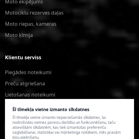
Moto ekipējums
Motociklu rezerves daļas
Moto riepas, kameras
Moto ķīmija
Klientu serviss
Piegādes noteikumi
Preču atgriešana
Lietošanas noteikumi
Privātuma politika
Šī tīmekļa vietne izmanto sīkdatnes
Šī tīmekļa vietne izmanto nepieciešamās sīkdatnes, lai
nodrošinātu vietnes pareizu darbību un funkcionēšanu, taču
atsevišķām sīkdatnēm, kas tiek izmantotas preferenču
saglabāšanai, statistikai vai mārketinga nolūkiem, mēs prasām
Jūsu piekrišanu.