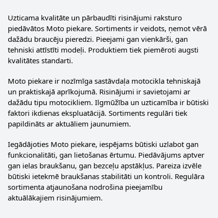
Uzticama kvalitāte un pārbaudīti risinājumi raksturo
piedāvātos Moto piekare. Sortiments ir veidots, ņemot vērā
dažādu braucēju pieredzi. Pieejami gan vienkārši, gan
tehniski attīstīti modeļi. Produktiem tiek piemēroti augsti
kvalitātes standarti.
Moto piekare ir nozīmīga sastāvdaļa motocikla tehniskajā
un praktiskajā aprīkojumā. Risinājumi ir savietojami ar
dažādu tipu motocikliem. Ilgmūžība un uzticamība ir būtiski
faktori ikdienas ekspluatācijā. Sortiments regulāri tiek
papildināts ar aktuāliem jaunumiem.
Iegādājoties Moto piekare, iespējams būtiski uzlabot gan
funkcionalitāti, gan lietošanas ērtumu. Piedāvājums aptver
gan ielas braukšanu, gan bezceļu apstākļus. Pareiza izvēle
būtiski ietekmē braukšanas stabilitāti un kontroli. Regulāra
sortimenta atjaunošana nodrošina pieejamību
aktuālākajiem risinājumiem.