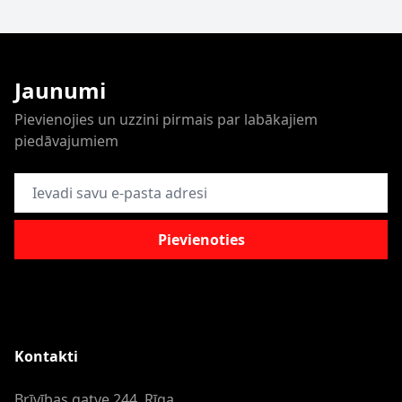
Jaunumi
Pievienojies un uzzini pirmais par labākajiem
piedāvajumiem
E-pasta adrese
Pievienoties
Kontakti
Brīvības gatve 244, Rīga