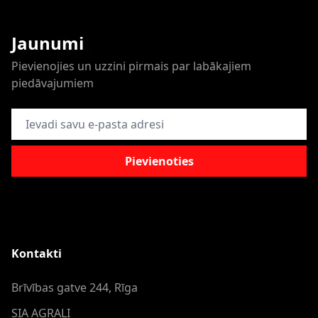
Jaunumi
Pievienojies un uzzini pirmais par labākajiem
piedāvajumiem
E-pasta adrese
Pievienoties
Kontakti
Brīvības gatve 244, Rīga
SIA AGRALI