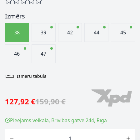
Izmērs
38
39
42
44
45
46
47
Izmēru tabula
127,92 €
159,90 €
Pieejams veikalā, Brīvības gatve 244, Rīga
Skaits