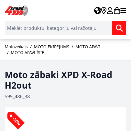
Skip to Content
Motoveikals
/
MOTO EKIPĒJUMS
/
MOTO APAVI
/
MOTO APAVI ĪSIE
Moto zābaki XPD X-Road
H2out
S99_486_38
-20%