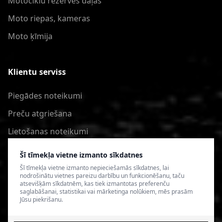
Motociklu rezerves daļas
Moto riepas, kameras
Moto ķīmija
Klientu serviss
Piegādes noteikumi
Preču atgriešana
Lietošanas noteikumi
Privātuma politika
Šī tīmekļa vietne izmanto sīkdatnes
Šī tīmekļa vietne izmanto nepieciešamās sīkdatnes, lai
nodrošinātu vietnes pareizu darbību un funkcionēšanu, taču
atsevišķām sīkdatnēm, kas tiek izmantotas preferenču
saglabāšanai, statistikai vai mārketinga nolūkiem, mēs prasām
Jūsu piekrišanu.