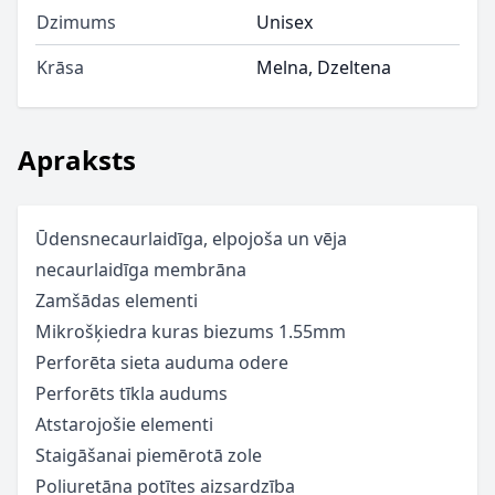
Dzimums
Unisex
Krāsa
Melna, Dzeltena
Apraksts
Ūdensnecaurlaidīga, elpojoša un vēja
necaurlaidīga membrāna
Zamšādas elementi
Mikrošķiedra kuras biezums 1.55mm
Perforēta sieta auduma odere
Perforēts tīkla audums
Atstarojošie elementi
Staigāšanai piemērotā zole
Poliuretāna potītes aizsardzība