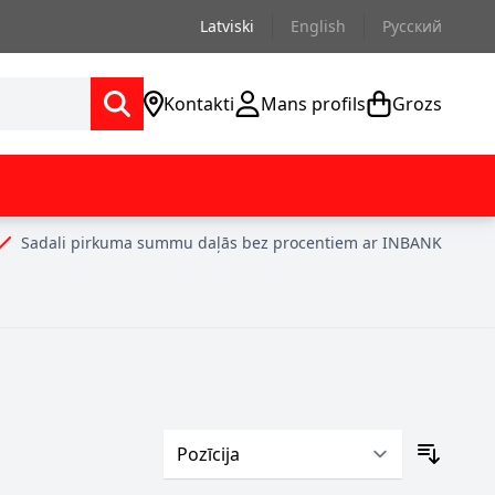
Latviski
English
Русский
Kontakti
Mans profils
Grozs
Sadali pirkuma summu daļās bez procentiem ar INBANK