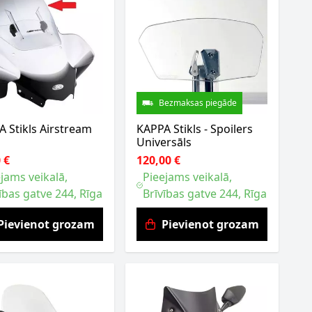
Bezmaksas piegāde
 Stikls Airstream
KAPPA Stikls - Spoilers
Universāls
 €
120,00 €
jams veikalā,
Pieejams veikalā,
ības gatve 244, Rīga
Brīvības gatve 244, Rīga
Pievienot grozam
Pievienot grozam