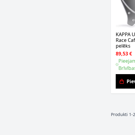
KAPPA Un
Race Ca
pelēks
89,53 €
Pieejam
Brīvība
Pie
Produkti
1
-