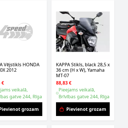
A Vējstikls HONDA
KAPPA Stikls, black 28,5 x
0X 2012
36 cm (H x W), Yamaha
MT-07
 €
88,83 €
jams veikalā,
Pieejams veikalā,
ības gatve 244, Rīga
Brīvības gatve 244, Rīga
Pievienot grozam
Pievienot grozam