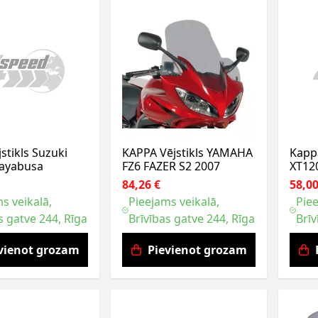
stikls Suzuki
KAPPA Vējstikls YAMAHA
Kapp
ayabusa
FZ6 FAZER S2 2007
XT12
84,26 €
58,00
s veikalā,
Pieejams veikalā,
Piee
s gatve 244, Rīga
Brīvības gatve 244, Rīga
Brīv
vienot grozam
Pievienot grozam