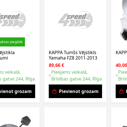
aksas piegāde
jstikla
KAPPA Tumšs Vējstikls
KAPPA
jumi
Yamaha FZ8 2011-2013
89,66 €
40,00
s veikalā,
Pieejams veikalā,
Piee
s gatve 244, Rīga
Brīvības gatve 244, Rīga
Brīv
vienot grozam
Pievienot grozam