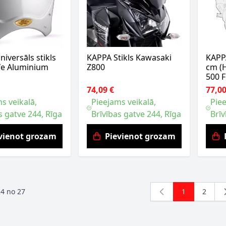
iversāls stikls
KAPPA Stikls Kawasaki
KAPPA
fe Aluminium
Z800
cm (
500 F
74,09 €
77,00
s veikalā,
Pieejams veikalā,
Piee
s gatve 244, Rīga
Brīvības gatve 244, Rīga
Brīv
vienot grozam
Pievienot grozam
24
no
27
1
2
You're curre
Lapa