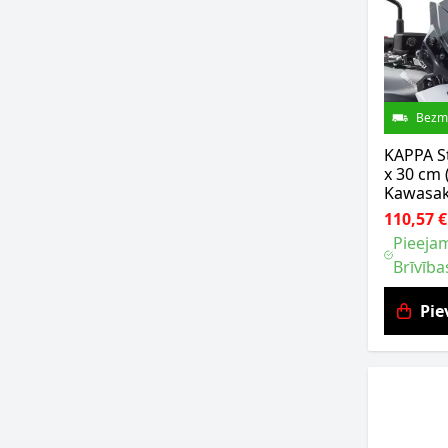
Bezm
KAPPA St
x 30 cm 
Kawasak
110,57 €
Pieejam
Brīvība
Pie