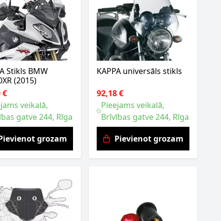
A Stikls BMW
KAPPA universāls stikls
0XR (2015)
 €
92,18 €
jams veikalā,
Pieejams veikalā,
ības gatve 244, Rīga
Brīvības gatve 244, Rīga
Pievienot grozam
Pievienot grozam