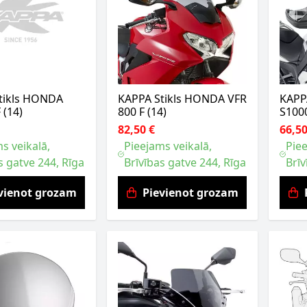
tikls HONDA
KAPPA Stikls HONDA VFR
KAPP
 (14)
800 F (14)
S100
82,50 €
66,50
s veikalā,
Pieejams veikalā,
Piee
s gatve 244, Rīga
Brīvības gatve 244, Rīga
Brīv
vienot grozam
Pievienot grozam