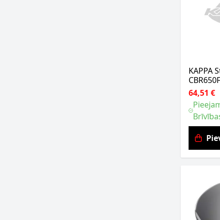
KAPPA S
CBR650F
64,51 €
Pieejam
Brīvība
Pie