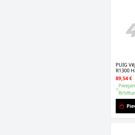
PUIG Vēj
R1300 H
89,54 €
Pieejam
Brīvība
Pie