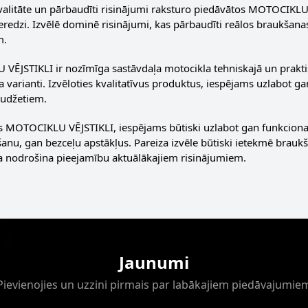
alitāte un pārbaudīti risinājumi raksturo piedāvātos MOTOCIKLU 
eredzi. Izvēlē dominē risinājumi, kas pārbaudīti reālos braukšanas
m.
ĒJSTIKLI ir nozīmīga sastāvdaļa motocikla tehniskajā un praktisk
a varianti. Izvēloties kvalitatīvus produktus, iespējams uzlabot g
udžetiem.
s MOTOCIKLU VĒJSTIKLI, iespējams būtiski uzlabot gan funkcional
šanu, gan bezceļu apstākļus. Pareiza izvēle būtiski ietekmē braukš
a nodrošina pieejamību aktuālākajiem risinājumiem.
Jaunumi
Pievienojies un uzzini pirmais par labākajiem piedāvajumie