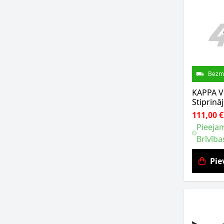
Bezm
KAPPA Vē
Stiprinā
111,00 €
Pieejam
Brīvība
Pie