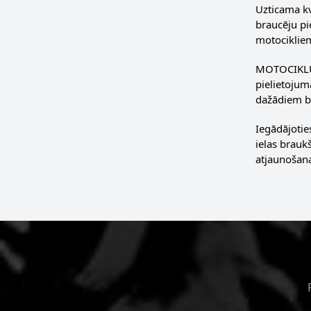
Uzticama kv
braucēju pi
motociklie
MOTOCIKLU V
pielietojum
dažādiem b
Iegādājotie
ielas brauk
atjaunošan