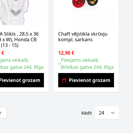
 Stikls , 28.5 x 36
Chaft vējstikla skrūvju
H x W), Honda CB
kompl. sarkans
 (13 - 15)
 €
12,90 €
jams veikalā,
Pieejams veikalā,
ības gatve 244, Rīga
Brīvības gatve 244, Rīga
Pievienot grozam
Pievienot grozam
Rādīt
ntly reading page