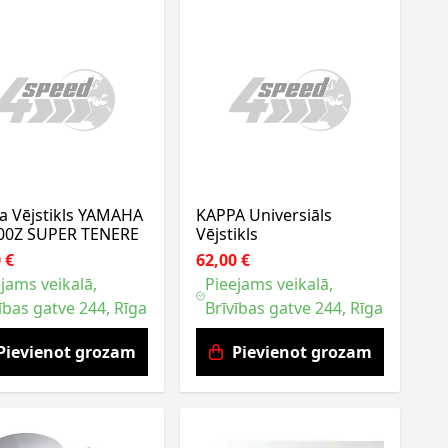
a Vējstikls YAMAHA
KAPPA Universiāls
00Z SUPER TENERE
Vējstikls
 €
62,00 €
jams veikalā,
Pieejams veikalā,
ības gatve 244, Rīga
Brīvības gatve 244, Rīga
Pievienot grozam
Pievienot grozam