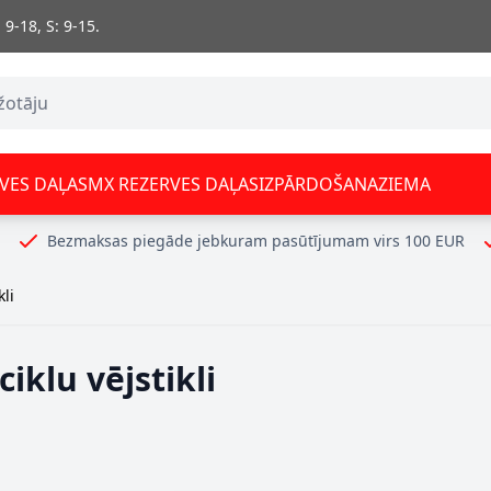
 9-18, S: 9-15.
VES DAĻAS
MX REZERVES DAĻAS
IZPĀRDOŠANA
ZIEMA
Bezmaksas piegāde jebkuram pasūtījumam virs 100 EUR
kli
iklu vējstikli