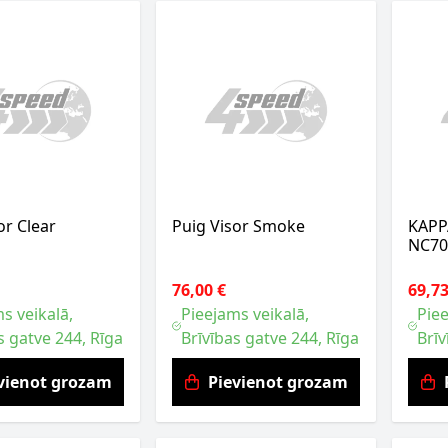
or Clear
Puig Visor Smoke
KAPP
NC70
76,00 €
69,73
s veikalā,
Pieejams veikalā,
Piee
s gatve 244, Rīga
Brīvības gatve 244, Rīga
Brīv
vienot grozam
Pievienot grozam