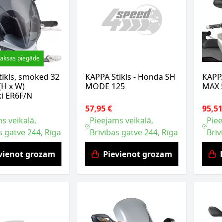
aksas piegāde
ikls, smoked 32
KAPPA Stikls - Honda SH
KAPP
(H x W)
MODE 125
MAX 
i ER6F/N
57,95 €
95,51
s veikalā,
Pieejams veikalā,
Piee
s gatve 244, Rīga
Brīvības gatve 244, Rīga
Brīv
vienot grozam
Pievienot grozam