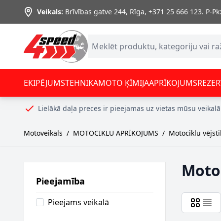
Skip to Content
Veikals:
Brīvības gatve 244, Rīga
,
+371 25 666 123.
P-Pk:
EKIPĒJUMS
TEHNIKA
MOTO ĶĪMIJA
APRĪKOJUMS
REZER
Lielākā daļa preces ir pieejamas uz vietas mūsu veikalā
Motoveikals
/
MOTOCIKLU APRĪKOJUMS
/
Motociklu vējsti
Motoc
Pieejamība
Pieejams veikalā