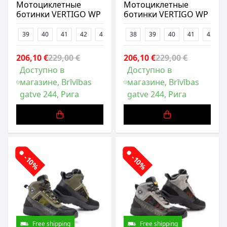
Мотоциклетные
Мотоциклетные
ботинки VERTIGO WP
ботинки VERTIGO WP
39
40
41
42
43
44
38
45
39
46
40
47
41
42
206,10 €
229,00 €
206,10 €
229,00 €
Доступно в
Доступно в
магазине, Brīvības
магазине, Brīvības
gatve 244, Рига
gatve 244, Рига
-10%
-10%
Free shipping
Free shipping