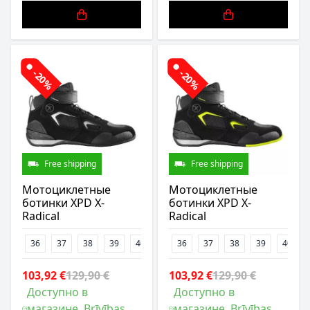
-20%
-20%
Free shipping
Free shipping
Мотоциклетные
Мотоциклетные
ботинки XPD X-
ботинки XPD X-
Radical
Radical
36
37
38
39
40
41
36
42
37
43
38
44
39
45
40
47
103,92 €
129,90 €
103,92 €
129,90 €
Доступно в
Доступно в
магазине, Brīvības
магазине, Brīvības