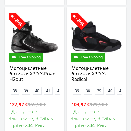
-20%
-20%
Free shipping
Free shipping
Мотоциклетные
Мотоциклетные
ботинки XPD X-Road
ботинки XPD X-
H2out
Radical
38
39
40
41
42
43
36
44
38
47
39
48
40
41
127,92 €
159,90 €
103,92 €
129,90 €
Доступно в
Доступно в
магазине, Brīvības
магазине, Brīvības
gatve 244, Рига
gatve 244, Рига