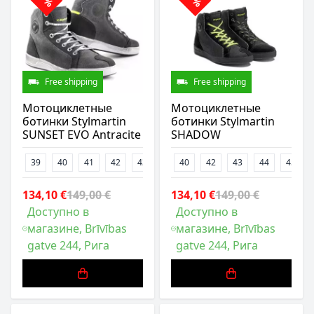
Free shipping
Free shipping
Мотоциклетные
Мотоциклетные
ботинки Stylmartin
ботинки Stylmartin
SUNSET EVO Antracite
SHADOW
39
40
41
42
43
44
40
47
42
43
44
45
134,10 €
149,00 €
134,10 €
149,00 €
Доступно в
Доступно в
магазине, Brīvības
магазине, Brīvības
gatve 244, Рига
gatve 244, Рига