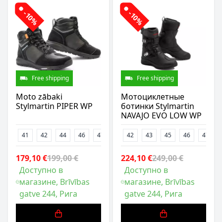
-10%
-10%
Free shipping
Free shipping
Moto zābaki
Мотоциклетные
Stylmartin PIPER WP
ботинки Stylmartin
NAVAJO EVO LOW WP
41
42
44
46
47
48
42
43
45
46
47
179,10 €
199,00 €
224,10 €
249,00 €
Доступно в
Доступно в
магазине, Brīvības
магазине, Brīvības
gatve 244, Рига
gatve 244, Рига