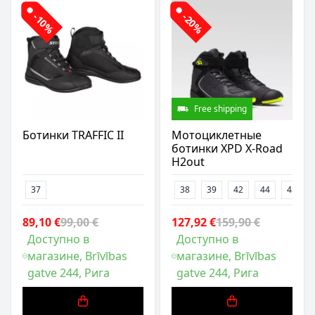
-10%
-20%
Free shipping
Ботинки TRAFFIC II
Мотоциклетные
ботинки XPD X-Road
H2out
37
38
39
42
44
45
89,10 €
99,00 €
127,92 €
159,90 €
Доступно в
Доступно в
магазине, Brīvības
магазине, Brīvības
gatve 244, Рига
gatve 244, Рига