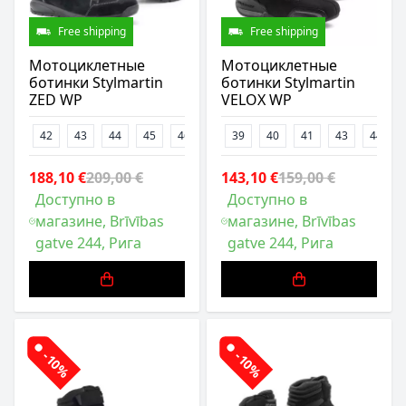
Free shipping
Free shipping
Мотоциклетные
Мотоциклетные
ботинки Stylmartin
ботинки Stylmartin
ZED WP
VELOX WP
42
43
44
45
46
39
40
41
43
44
188,10 €
209,00 €
143,10 €
159,00 €
Доступно в
Доступно в
магазине, Brīvības
магазине, Brīvības
gatve 244, Рига
gatve 244, Рига
-10%
-10%