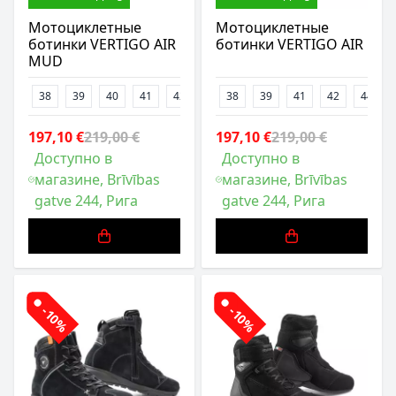
Мотоциклетные
Мотоциклетные
ботинки VERTIGO AIR
ботинки VERTIGO AIR
MUD
38
39
40
41
42
43
38
45
39
46
41
47
42
44
197,10 €
219,00 €
197,10 €
219,00 €
Доступно в
Доступно в
магазине, Brīvības
магазине, Brīvības
gatve 244, Рига
gatve 244, Рига
-10%
-10%