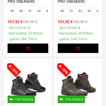
PRO SNEAKERS
PRO SNEAKERS
38
40
41
42
43
44
40
45
41
46
42
47
43
44
151,92 €
189,90 €
151,92 €
189,90 €
Доступно в
Доступно в
магазине, Brīvības
магазине, Brīvības
gatve 244, Рига
gatve 244, Рига
-10%
-10%
Free shipping
Free shipping