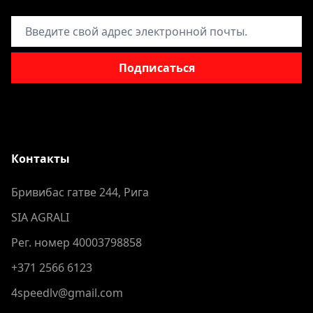
Адрес электронной почты
Подписаться
Контакты
Бривибас гатве 244, Рига
SIA AGRALI
Рег. номер 40003798858
+371 2566 6123
4speedlv@gmail.com