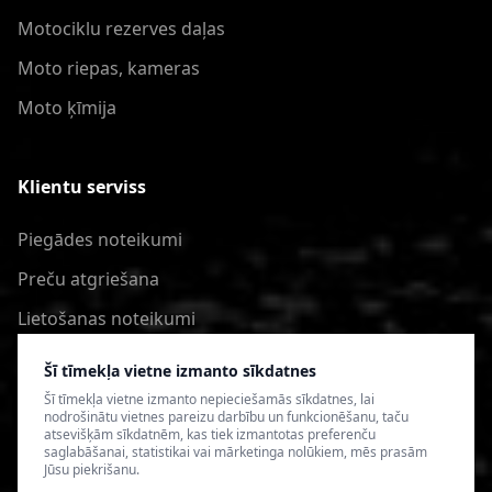
Motociklu rezerves daļas
Moto riepas, kameras
Moto ķīmija
Klientu serviss
Piegādes noteikumi
Preču atgriešana
Lietošanas noteikumi
Privātuma politika
Šī tīmekļa vietne izmanto sīkdatnes
Šī tīmekļa vietne izmanto nepieciešamās sīkdatnes, lai
nodrošinātu vietnes pareizu darbību un funkcionēšanu, taču
atsevišķām sīkdatnēm, kas tiek izmantotas preferenču
saglabāšanai, statistikai vai mārketinga nolūkiem, mēs prasām
Jūsu piekrišanu.