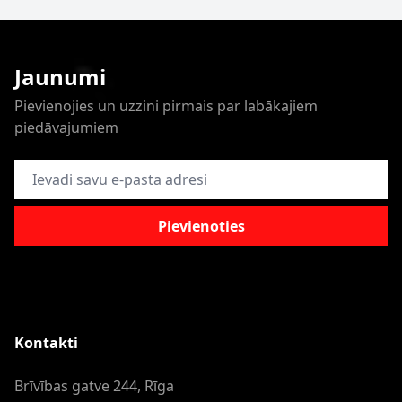
Jaunumi
Pievienojies un uzzini pirmais par labākajiem
piedāvajumiem
E-pasta adrese
Pievienoties
Kontakti
Brīvības gatve 244, Rīga