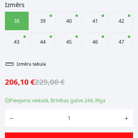
Izmērs
38
39
40
41
42
43
44
45
46
47
Izmēru tabula
206,10 €
229,00 €
Pieejams veikalā, Brīvības gatve 244, Rīga
Skaits