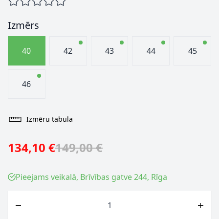
Izmērs
40
42
43
44
45
46
Izmēru tabula
134,10 €
149,00 €
Pieejams veikalā, Brīvības gatve 244, Rīga
Skaits