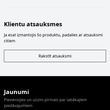
Klientu atsauksmes
Ja esat izmantojis šo produktu, padalies ar atsauksmi
citiem
Rakstīt atsauksmi
Jaunumi
Pievienojies un uzzini pirmais par labākajiem
piedāvajumiem