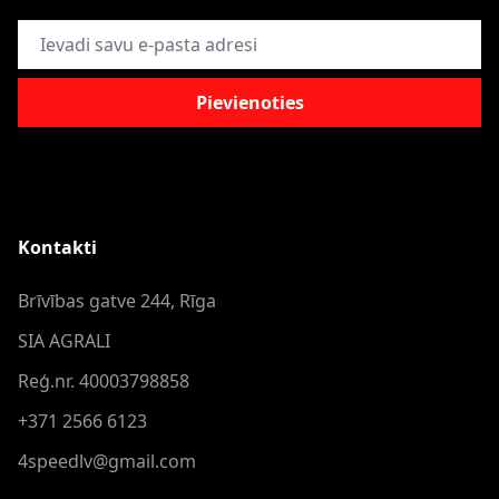
E-pasta adrese
Pievienoties
Kontakti
Brīvības gatve 244, Rīga
SIA AGRALI
Reģ.nr. 40003798858
+371 2566 6123
4speedlv@gmail.com