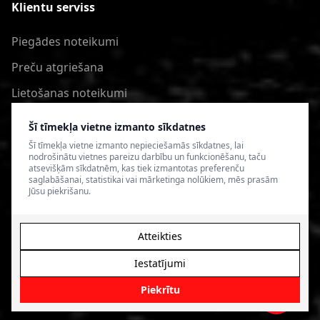
Klientu serviss
Piegādes noteikumi
Preču atgriešana
Lietošanas noteikumi
Privātuma politika
Šī tīmekļa vietne izmanto sīkdatnes
Šī tīmekļa vietne izmanto nepieciešamās sīkdatnes, lai
nodrošinātu vietnes pareizu darbību un funkcionēšanu, taču
atsevišķām sīkdatnēm, kas tiek izmantotas preferenču
saglabāšanai, statistikai vai mārketinga nolūkiem, mēs prasām
Jūsu piekrišanu.
Atteikties
Iestatījumi
© 2026 4SPEED.LV. Visas tiesības aizsargātas.
Interneta
veikala izveide - Magecode
.
Piekrītu