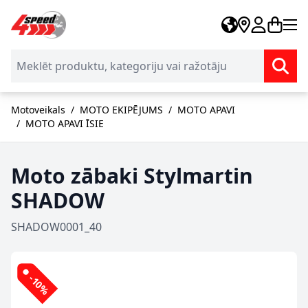
Skip to Content
Motoveikals
/
MOTO EKIPĒJUMS
/
MOTO APAVI
/
MOTO APAVI ĪSIE
Moto zābaki Stylmartin
SHADOW
SHADOW0001_40
-10%