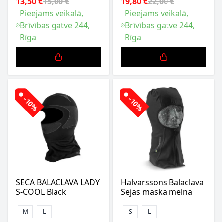
13,50 €
15,00 €
19,80 €
22,00 €
Pieejams veikalā,
Pieejams veikalā,
Brīvības gatve 244,
Brīvības gatve 244,
Rīga
Rīga
-10%
-10%
SECA BALACLAVA LADY
Halvarssons Balaclava
S-COOL Black
Sejas maska melna
M
L
S
L