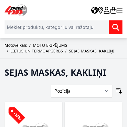
Skip to Content
Motoveikals
/
MOTO EKIPĒJUMS
/
LIETUS UN TERMOAPĢĒRBS
/
SEJAS MASKAS, KAKLIŅI
SEJAS MASKAS, KAKLIŅI
-10%