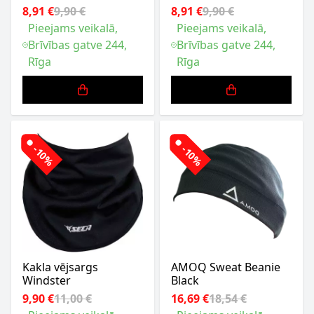
8,91 €
9,90 €
8,91 €
9,90 €
Pieejams veikalā,
Pieejams veikalā,
Brīvības gatve 244,
Brīvības gatve 244,
Rīga
Rīga
-10%
-10%
Kakla vējsargs
AMOQ Sweat Beanie
Windster
Black
9,90 €
11,00 €
16,69 €
18,54 €