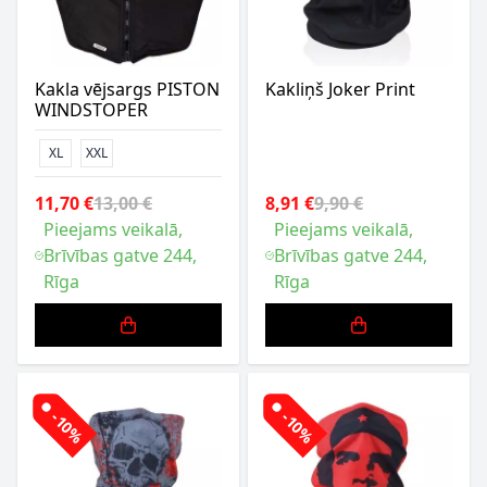
Kakla vējsargs PISTON
Kakliņš Joker Print
WINDSTOPER
XL
XXL
11,70 €
13,00 €
8,91 €
9,90 €
Pieejams veikalā,
Pieejams veikalā,
Brīvības gatve 244,
Brīvības gatve 244,
Rīga
Rīga
-10%
-10%