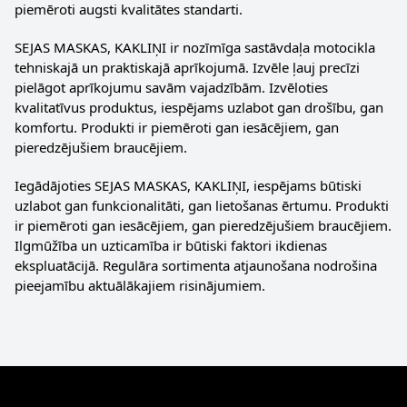
piemēroti augsti kvalitātes standarti.
SEJAS MASKAS, KAKLIŅI ir nozīmīga sastāvdaļa motocikla
tehniskajā un praktiskajā aprīkojumā. Izvēle ļauj precīzi
pielāgot aprīkojumu savām vajadzībām. Izvēloties
kvalitatīvus produktus, iespējams uzlabot gan drošību, gan
komfortu. Produkti ir piemēroti gan iesācējiem, gan
pieredzējušiem braucējiem.
Iegādājoties SEJAS MASKAS, KAKLIŅI, iespējams būtiski
uzlabot gan funkcionalitāti, gan lietošanas ērtumu. Produkti
ir piemēroti gan iesācējiem, gan pieredzējušiem braucējiem.
Ilgmūžība un uzticamība ir būtiski faktori ikdienas
ekspluatācijā. Regulāra sortimenta atjaunošana nodrošina
pieejamību aktuālākajiem risinājumiem.