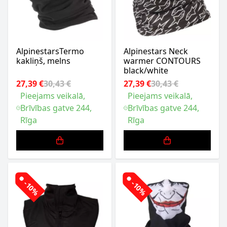
AlpinestarsTermo
Alpinestars Neck
kakliņš, melns
warmer CONTOURS
black/white
27,39 €
30,43 €
27,39 €
30,43 €
Pieejams veikalā,
Pieejams veikalā,
Brīvības gatve 244,
Brīvības gatve 244,
Rīga
Rīga
-10%
-10%