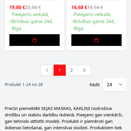
19,80 €
22,00 €
16,68 €
18,54 €
Pieejams veikalā,
Pieejams veikalā,
Brīvības gatve 244,
Brīvības gatve 244,
Rīga
Rīga
1
2
You're currently reading page
Lapa
Produkti
1
-
24
no
28
Rādīt
Precīzi piemeklēti SEJAS MASKAS, KAKLIŅI nodrošina
drošību un stabilu darbību ikdienā. Pieejami gan vienkārši,
gan tehniski attīstīti modeļi. Produkti ir piemēroti gan
ikdienas lietošanai, gan intensīvai slodzei. Produktiem tiek