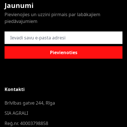
Jaunumi
Pievienojies un uzzini pirmais par labākajiem
piedāvajumiem
E-pasta adrese
Pievienoties
Kontakti
Brīvības gatve 244, Rīga
SIA AGRALI
Reģ.nr. 40003798858