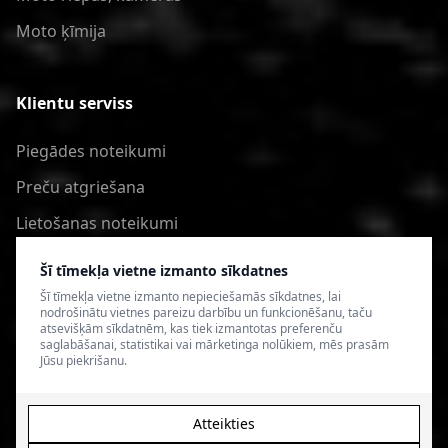
Moto ķīmija
Klientu serviss
Piegādes noteikumi
Preču atgriešana
Lietošanas noteikumi
Privātuma politika
Šī tīmekļa vietne izmanto sīkdatnes
Šī tīmekļa vietne izmanto nepieciešamās sīkdatnes, lai
nodrošinātu vietnes pareizu darbību un funkcionēšanu, taču
atsevišķām sīkdatnēm, kas tiek izmantotas preferenču
saglabāšanai, statistikai vai mārketinga nolūkiem, mēs prasām
Jūsu piekrišanu.
Atteikties