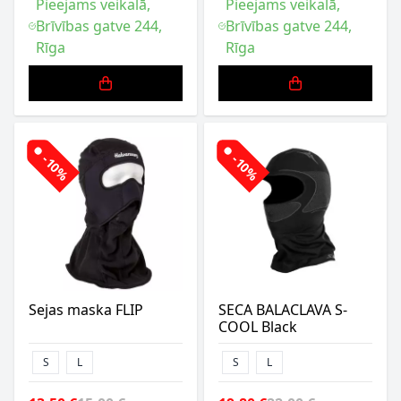
Pieejams veikalā,
Pieejams veikalā,
Brīvības gatve 244,
Brīvības gatve 244,
Rīga
Rīga
-10%
-10%
Sejas maska FLIP
SECA BALACLAVA S-
COOL Black
S
L
S
L