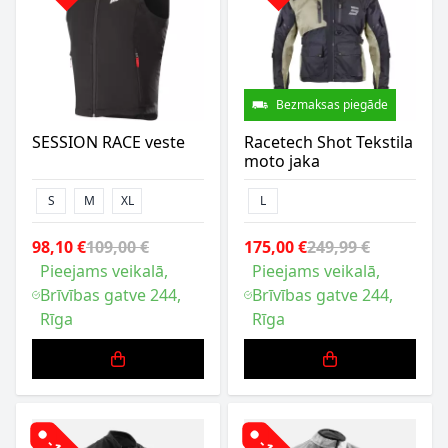
Bezmaksas piegāde
SESSION RACE veste
Racetech Shot Tekstila
moto jaka
S
M
XL
L
98,10 €
109,00 €
175,00 €
249,99 €
Pieejams veikalā,
Pieejams veikalā,
Brīvības gatve 244,
Brīvības gatve 244,
Rīga
Rīga