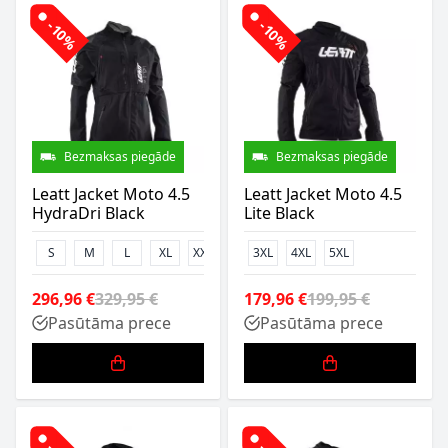
-10%
-10%
Bezmaksas piegāde
Bezmaksas piegāde
Leatt Jacket Moto 4.5
Leatt Jacket Moto 4.5
HydraDri Black
Lite Black
S
M
L
XL
XXL
3XL
3XL
4XL
5XL
296,96 €
329,95 €
179,96 €
199,95 €
Pasūtāma prece
Pasūtāma prece