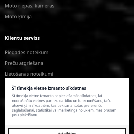
Moto riepas, kameras
Moto ķīmija
Klientu serviss
Piegādes noteikumi
Preču atgriešana
Lietošanas noteikumi
Privātuma politika
Šī tīmekļa vietne izmanto sīkdatnes
Šī tīmekļa vietne izmanto nepieciešamās sīkdatnes, lai
nodrošinātu vietnes pareizu darbību un funkcionēšanu, taču
atsevišķām sīkdatnēm, kas tiek izmantotas preferenču
saglabāšanai, statistikai vai mārketinga nolūkiem, mēs prasām
Jūsu piekrišanu.
Atteikties