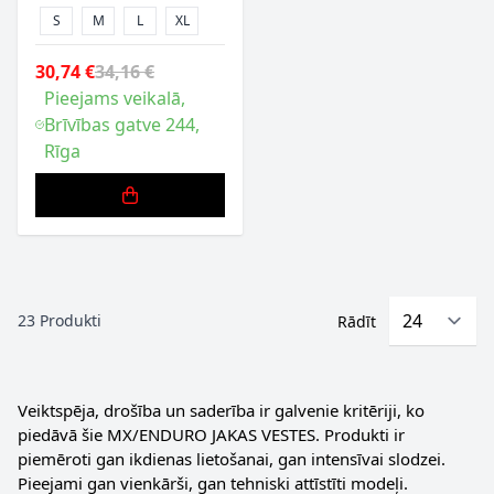
S
M
L
XL
30,74 €
34,16 €
Pieejams veikalā,
Brīvības gatve 244,
Rīga
23
Produkti
Rādīt
Veiktspēja, drošība un saderība ir galvenie kritēriji, ko
piedāvā šie MX/ENDURO JAKAS VESTES. Produkti ir
piemēroti gan ikdienas lietošanai, gan intensīvai slodzei.
Pieejami gan vienkārši, gan tehniski attīstīti modeļi.