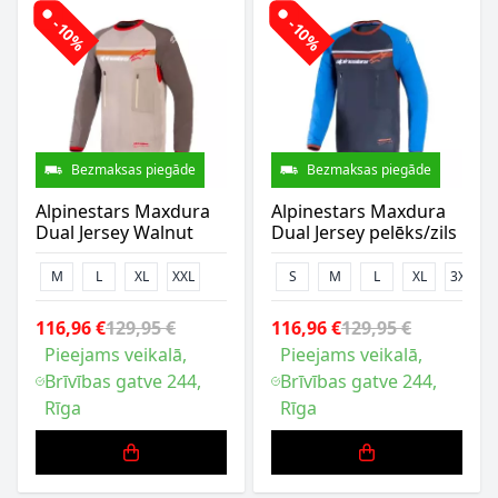
-10%
-10%
Bezmaksas piegāde
Bezmaksas piegāde
Alpinestars Maxdura
Alpinestars Maxdura
Dual Jersey Walnut
Dual Jersey pelēks/zils
M
L
XL
XXL
S
M
L
XL
3XL
116,96 €
129,95 €
116,96 €
129,95 €
Pieejams veikalā,
Pieejams veikalā,
Brīvības gatve 244,
Brīvības gatve 244,
Rīga
Rīga