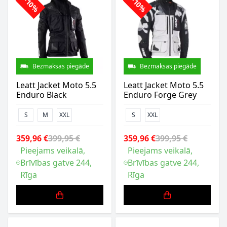
-10%
-10%
Bezmaksas piegāde
Bezmaksas piegāde
Leatt Jacket Moto 5.5
Leatt Jacket Moto 5.5
Enduro Black
Enduro Forge Grey
S
M
XXL
S
XXL
359,96 €
399,95 €
359,96 €
399,95 €
Pieejams veikalā,
Pieejams veikalā,
Brīvības gatve 244,
Brīvības gatve 244,
Rīga
Rīga