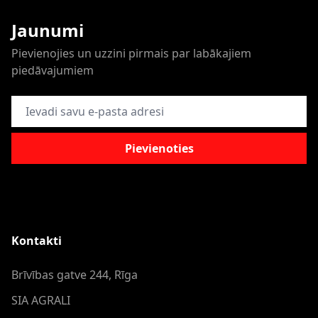
Jaunumi
Pievienojies un uzzini pirmais par labākajiem
piedāvajumiem
E-pasta adrese
Pievienoties
Kontakti
Brīvības gatve 244, Rīga
SIA AGRALI