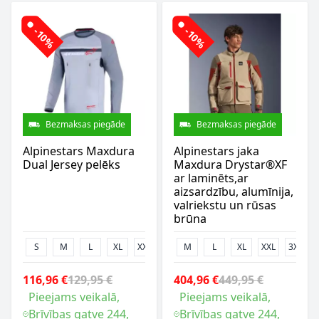
-10%
-10%
Bezmaksas piegāde
Bezmaksas piegāde
Alpinestars Maxdura
Alpinestars jaka
Dual Jersey pelēks
Maxdura Drystar®XF
ar laminēts,ar
aizsardzību, alumīnija,
valriekstu un rūsas
brūna
S
M
L
XL
XXL
4XL
M
L
XL
XXL
3XL
116,96 €
129,95 €
404,96 €
449,95 €
Pieejams veikalā,
Pieejams veikalā,
Brīvības gatve 244,
Brīvības gatve 244,