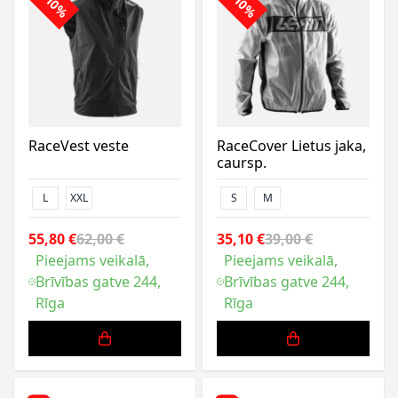
-10%
-10%
RaceVest veste
RaceCover Lietus jaka,
caursp.
L
XXL
S
M
55,80 €
62,00 €
35,10 €
39,00 €
Pieejams veikalā,
Pieejams veikalā,
Brīvības gatve 244,
Brīvības gatve 244,
Rīga
Rīga