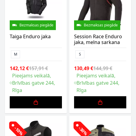
Bezmaksas piegāde
Bezmaksas piegāde
Taiga Enduro jaka
Session Race Enduro
jaka, melna sarkana
M
S
142,12 €
157,91 €
130,49 €
144,99 €
Pieejams veikalā,
Pieejams veikalā,
Brīvības gatve 244,
Brīvības gatve 244,
Rīga
Rīga
-10%
-30%