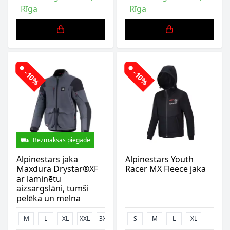
Rīga
Rīga
-10%
-10%
Bezmaksas piegāde
Alpinestars jaka
Alpinestars Youth
Maxdura Drystar®XF
Racer MX Fleece jaka
ar laminētu
aizsargslāni, tumši
pelēka un melna
M
L
XL
XXL
3XL
S
M
L
XL