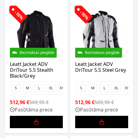
-10%
-10%
Bezmaksas piegāde
Bezmaksas piegāde
Leatt Jacket ADV
Leatt Jacket ADV
DriTour 5.5 Stealth
DriTour 5.5 Steel Grey
Black/Grey
S
M
L
XL
XXL
3XL
S
4XL
M
5XL
L
XL
XXL
512,96 €
569,95 €
512,96 €
569,95 €
Pasūtāma prece
Pasūtāma prece