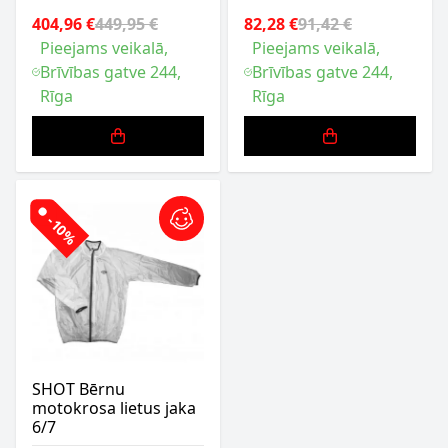
404,96 €
449,95 €
82,28 €
91,42 €
Pieejams veikalā,
Pieejams veikalā,
Brīvības gatve 244,
Brīvības gatve 244,
Rīga
Rīga
-10%
SHOT Bērnu
motokrosa lietus jaka
6/7