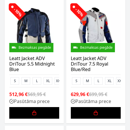
-10%
-10%
Bezmaksas piegāde
Bezmaksas piegāde
Leatt Jacket ADV
Leatt Jacket ADV
DriTour 5.5 Midnight
DriTour 7.5 Royal
Blue
Blue/Red
S
M
L
XL
XXL
3XL
S
M
L
XL
XXL
512,96 €
569,95 €
629,96 €
699,95 €
Pasūtāma prece
Pasūtāma prece