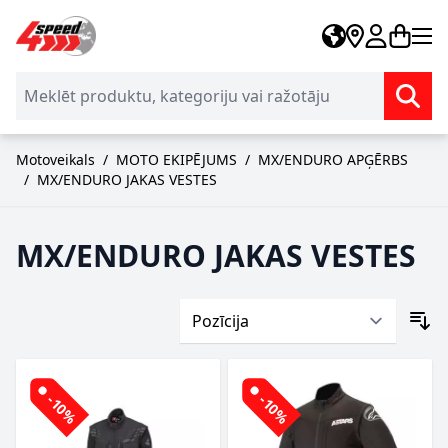
Skip to Content
Motoveikals
/
MOTO EKIPĒJUMS
/
MX/ENDURO APĢĒRBS
/
MX/ENDURO JAKAS VESTES
MX/ENDURO JAKAS VESTES
-10%
-10%