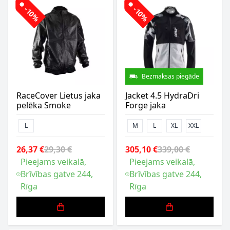
-10%
-10%
Bezmaksas piegāde
RaceCover Lietus jaka
Jacket 4.5 HydraDri
pelēka Smoke
Forge jaka
L
M
L
XL
XXL
26,37 €
29,30 €
305,10 €
339,00 €
Pieejams veikalā,
Pieejams veikalā,
Brīvības gatve 244,
Brīvības gatve 244,
Rīga
Rīga