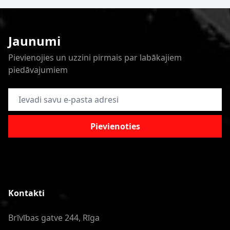
Jaunumi
Pievienojies un uzzini pirmais par labākajiem
piedāvajumiem
E-pasta adrese
Pievienoties
Kontakti
Brīvības gatve 244, Rīga