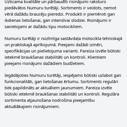
Uzticama kvalitāte un pārbaudīti risinājumi raksturo
piedāvātos Numuru turētāji. Sortiments ir veidots, ņemot
vērā dažādu braucēju pieredzi. Produkti ir piemēroti gan
ikdienas lietošanai, gan intensīvai slodzei. Risinājumi ir
savietojami ar dažādu tipu motocikliem.
Numuru turētāji ir nozīmīga sastāvdaļa motocikla tehniskajā
un praktiskajā aprīkojumā. Pieejami dažādi izmēri,
specifikācijas un pielietojuma varianti. Pareiza izvēle būtiski
ietekmē braukšanas stabilitāti un kontroli. Klientiem
pieejami risinājumi dažādiem budžetiem.
Iegādājoties Numuru turētāji, iespējams būtiski uzlabot gan
funkcionalitāti, gan lietošanas ērtumu. Sortiments regulāri
tiek papildināts ar aktuāliem jaunumiem. Pareiza izvēle
būtiski ietekmē braukšanas stabilitāti un kontroli. Regulāra
sortimenta atjaunošana nodrošina pieejamību
aktuālākajiem risinājumiem.