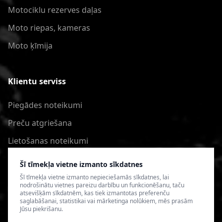
Motociklu rezerves daļas
Moto riepas, kameras
Moto ķīmija
Klientu serviss
Piegādes noteikumi
Preču atgriešana
Lietošanas noteikumi
Privātuma politika
Šī tīmekļa vietne izmanto sīkdatnes
Šī tīmekļa vietne izmanto nepieciešamās sīkdatnes, lai
nodrošinātu vietnes pareizu darbību un funkcionēšanu, taču
atsevišķām sīkdatnēm, kas tiek izmantotas preferenču
saglabāšanai, statistikai vai mārketinga nolūkiem, mēs prasām
Jūsu piekrišanu.