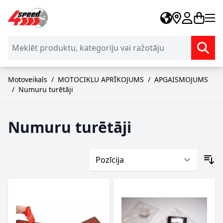
Skip to Content
Motoveikals
/
MOTOCIKLU APRĪKOJUMS
/
APGAISMOJUMS
/
Numuru turētāji
Numuru turētāji