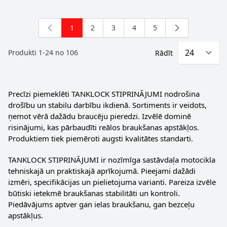
1
2
3
4
5
You're currently reading page
Lapa
Lapa
Lapa
Lapa
Produkti
1
-
24
no
106
Rādīt
Precīzi piemeklēti TANKLOCK STIPRINĀJUMI nodrošina
drošību un stabilu darbību ikdienā. Sortiments ir veidots,
ņemot vērā dažādu braucēju pieredzi. Izvēlē dominē
risinājumi, kas pārbaudīti reālos braukšanas apstākļos.
Produktiem tiek piemēroti augsti kvalitātes standarti.
TANKLOCK STIPRINĀJUMI ir nozīmīga sastāvdaļa motocikla
tehniskajā un praktiskajā aprīkojumā. Pieejami dažādi
izmēri, specifikācijas un pielietojuma varianti. Pareiza izvēle
būtiski ietekmē braukšanas stabilitāti un kontroli.
Piedāvājums aptver gan ielas braukšanu, gan bezceļu
apstākļus.