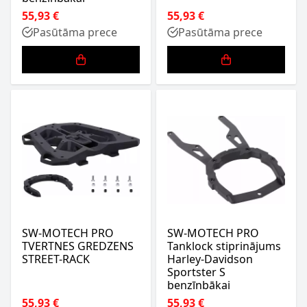
55,93 €
55,93 €
Pasūtāma prece
Pasūtāma prece
SW-MOTECH PRO
SW-MOTECH PRO
TVERTNES GREDZENS
Tanklock stiprinājums
STREET-RACK
Harley-Davidson
Sportster S
benzīnbākai
55,93 €
55,93 €