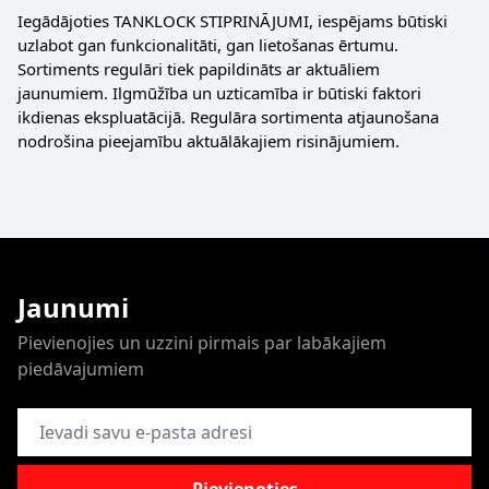
Iegādājoties TANKLOCK STIPRINĀJUMI, iespējams būtiski
uzlabot gan funkcionalitāti, gan lietošanas ērtumu.
Sortiments regulāri tiek papildināts ar aktuāliem
jaunumiem. Ilgmūžība un uzticamība ir būtiski faktori
ikdienas ekspluatācijā. Regulāra sortimenta atjaunošana
nodrošina pieejamību aktuālākajiem risinājumiem.
Jaunumi
Pievienojies un uzzini pirmais par labākajiem
piedāvajumiem
E-pasta adrese