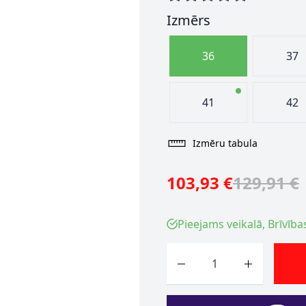
Izmērs
36
37
41
42
Izmēru tabula
103,93 €
129,91 €
Pieejams veikalā, Brīvība
Skaits