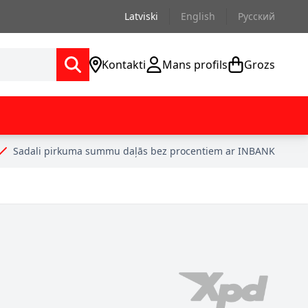
Latviski
English
Русский
Kontakti
Mans profils
Grozs
Sadali pirkuma summu daļās bez procentiem ar INBANK