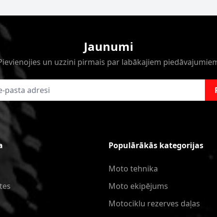
Jaunumi
Pievienojies un uzzini pirmais par labākajiem piedāvajumie
a
Populārākās kategorijas
Moto tehnika
tes
Moto ekipējums
Motociklu rezerves daļas