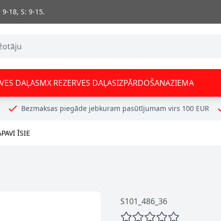
 9-18, S: 9-15.
VES DAĻAS
MX REZERVES DAĻAS
IZPĀRDOŠANA
ZIEMA
Bezmaksas piegāde jebkuram pasūtījumam virs 100 EUR
PAVI ĪSIE
S101_486_36