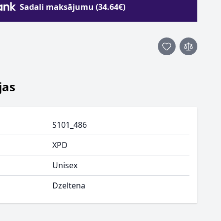
Sadali maksājumu (34.64€)
jas
S101_486
XPD
Unisex
Dzeltena