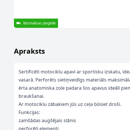
Bezmaksas piegāde
Apraksts
Sertificēti motociklu apavi ar sportisku izskatu, ide
vasarā. Perforēts sietiņveidīgs materiāls maksimāla
ērta anatomiska zole padara šos apavus ideāli pi
braukšanai.
Ar motociklu zābakiem jūs uz ceļa būsiet droši.
Funkcijas:
zamšādas augšējais slānis
perforēti elementi