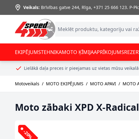
Skip to Content
Veikals:
Brīvības gatve 244, Rīga
,
+371 25 666 123.
P-Pk:
EKIPĒJUMS
TEHNIKA
MOTO ĶĪMIJA
APRĪKOJUMS
REZER
Lielākā daļa preces ir pieejamas uz vietas mūsu veikalā
Motoveikals
/
MOTO EKIPĒJUMS
/
MOTO APAVI
/
MOTO A
Moto zābaki XPD X-Radical
-20%