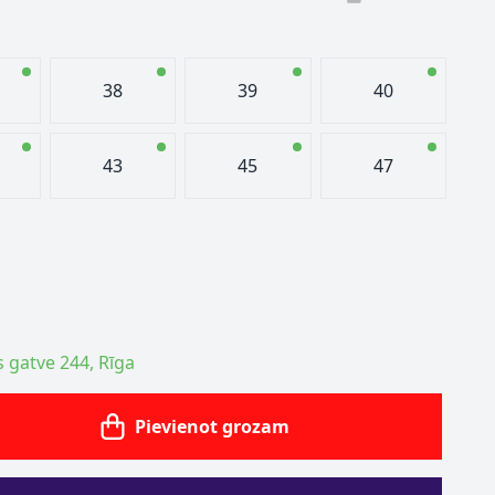
38
39
40
43
45
47
s gatve 244, Rīga
Pievienot grozam