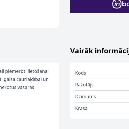
Vairāk informāci
āli piemēroti lietošanai
Kods
i gaisa caurlaidībai un
Ražotājs
emērotus vasaras
Dzimums
Krāsa