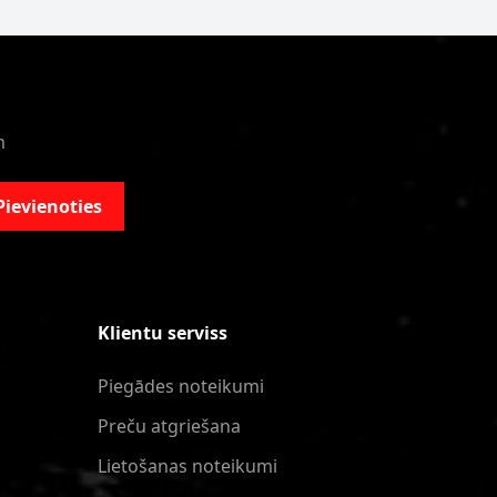
m
Pievienoties
Klientu serviss
Piegādes noteikumi
Preču atgriešana
Lietošanas noteikumi