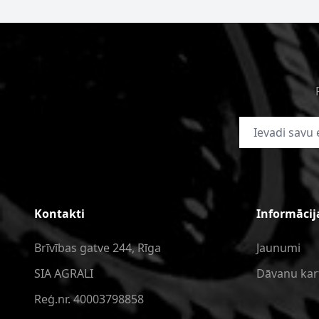
E-pasta adrese
Kontakti
Informācij
Brīvības gatve 244, Rīga
Jaunumi
SIA AGRALI
Dāvanu kar
Reģ.nr. 40003798858