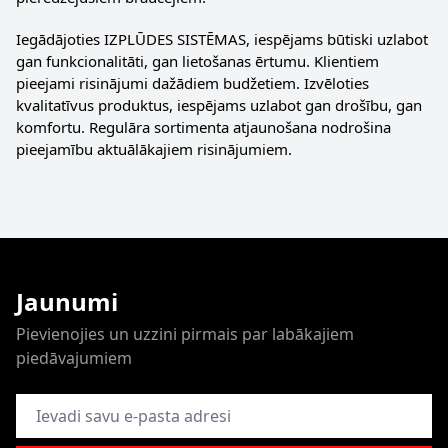
Iegādājoties IZPLŪDES SISTĒMAS, iespējams būtiski uzlabot
gan funkcionalitāti, gan lietošanas ērtumu. Klientiem
pieejami risinājumi dažādiem budžetiem. Izvēloties
kvalitatīvus produktus, iespējams uzlabot gan drošību, gan
komfortu. Regulāra sortimenta atjaunošana nodrošina
pieejamību aktuālākajiem risinājumiem.
Jaunumi
Pievienojies un uzzini pirmais par labākajiem
piedāvajumiem
E-pasta adrese