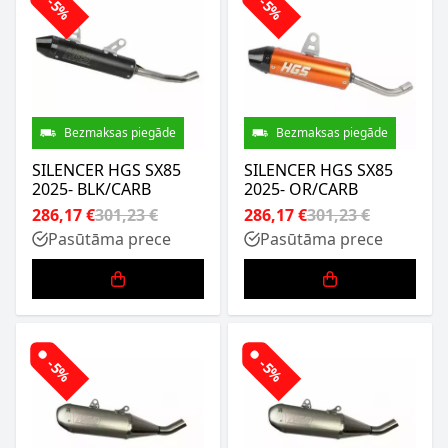
-5%
-5%
Bezmaksas piegāde
Bezmaksas piegāde
SILENCER HGS SX85
SILENCER HGS SX85
2025- BLK/CARB
2025- OR/CARB
286,17 €
301,23 €
286,17 €
301,23 €
Pasūtāma prece
Pasūtāma prece
-5%
-5%