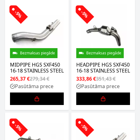
-5%
-5%
Bezmaksas piegāde
Bezmaksas piegāde
MIDPIPE HGS SXF450
HEADPIPE HGS SXF450
16-18 STAINLESS STEEL
16-18 STAINLESS STEEL
265,37 €
279,34 €
333,86 €
351,43 €
Pasūtāma prece
Pasūtāma prece
-5%
-5%