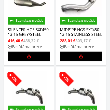
Bezmaksas piegāde
Bezmaksas piegāde
SILENCER HGS SXF450
MIDPIPE HGS SXF450
13-15 GREY/STEEL
13-15 STAINLESS STEEL
416,40 €
438,32 €
288,01 €
303,17 €
Pasūtāma prece
Pasūtāma prece
-5%
-5%
Bezmaksas piegāde
Bezmaksas piegāde