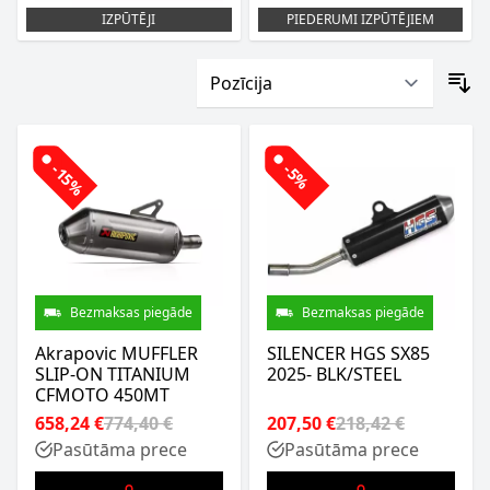
IZPŪTĒJI
PIEDERUMI IZPŪTĒJIEM
-15%
-5%
Bezmaksas piegāde
Bezmaksas piegāde
Akrapovic MUFFLER
SILENCER HGS SX85
SLIP-ON TITANIUM
2025- BLK/STEEL
CFMOTO 450MT
658,24 €
774,40 €
207,50 €
218,42 €
Pasūtāma prece
Pasūtāma prece