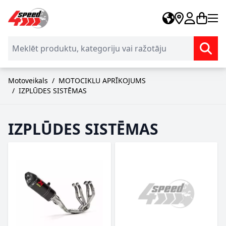
Skip to Content
Motoveikals
/
MOTOCIKLU APRĪKOJUMS
/
IZPLŪDES SISTĒMAS
IZPLŪDES SISTĒMAS