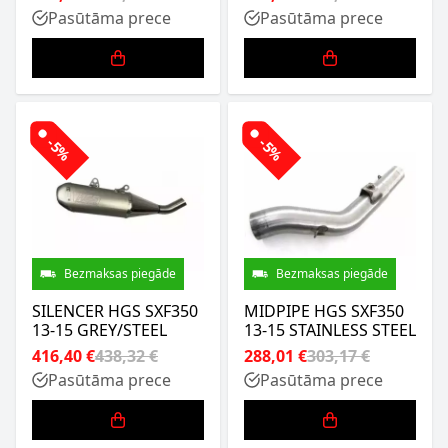
Pasūtāma prece
Pasūtāma prece
-5%
-5%
Bezmaksas piegāde
Bezmaksas piegāde
SILENCER HGS SXF350
MIDPIPE HGS SXF350
13-15 GREY/STEEL
13-15 STAINLESS STEEL
416,40 €
438,32 €
288,01 €
303,17 €
Pasūtāma prece
Pasūtāma prece