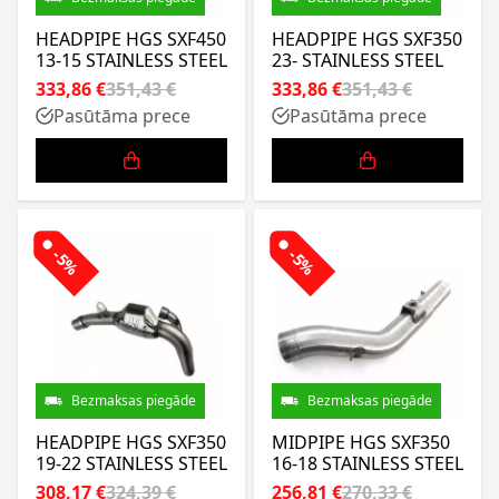
HEADPIPE HGS SXF450
HEADPIPE HGS SXF350
13-15 STAINLESS STEEL
23- STAINLESS STEEL
333,86 €
351,43 €
333,86 €
351,43 €
Pasūtāma prece
Pasūtāma prece
-5%
-5%
Bezmaksas piegāde
Bezmaksas piegāde
HEADPIPE HGS SXF350
MIDPIPE HGS SXF350
19-22 STAINLESS STEEL
16-18 STAINLESS STEEL
308,17 €
324,39 €
256,81 €
270,33 €