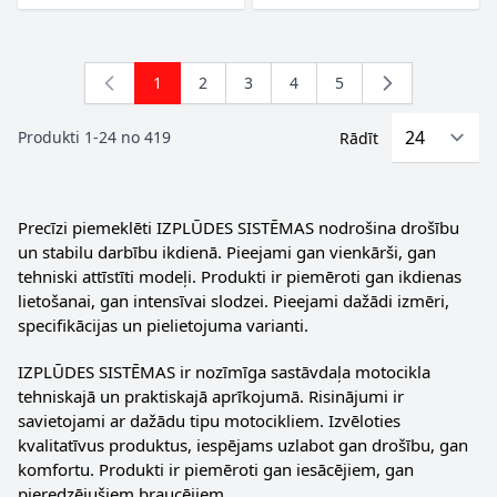
1
2
3
4
5
You're currently reading page
Lapa
Lapa
Lapa
Lapa
Produkti
1
-
24
no
419
Rādīt
Precīzi piemeklēti IZPLŪDES SISTĒMAS nodrošina drošību
un stabilu darbību ikdienā. Pieejami gan vienkārši, gan
tehniski attīstīti modeļi. Produkti ir piemēroti gan ikdienas
lietošanai, gan intensīvai slodzei. Pieejami dažādi izmēri,
specifikācijas un pielietojuma varianti.
IZPLŪDES SISTĒMAS ir nozīmīga sastāvdaļa motocikla
tehniskajā un praktiskajā aprīkojumā. Risinājumi ir
savietojami ar dažādu tipu motocikliem. Izvēloties
kvalitatīvus produktus, iespējams uzlabot gan drošību, gan
komfortu. Produkti ir piemēroti gan iesācējiem, gan
pieredzējušiem braucējiem.