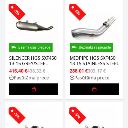
-5%
-5%
Bezmaksas piegāde
Bezmaksas piegāde
SILENCER HGS SXF450
MIDPIPE HGS SXF450
13-15 GREY/STEEL
13-15 STAINLESS STEEL
416,40 €
438,32 €
288,01 €
303,17 €
Pasūtāma prece
Pasūtāma prece
-5%
-5%