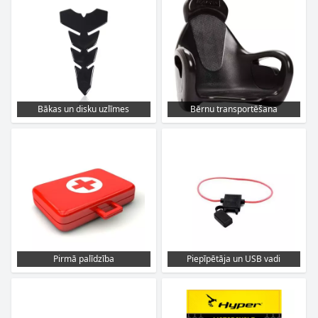
Bākas un disku uzlīmes
Bērnu transportēšana
Pirmā palīdzība
Piepīpētāja un USB vadi