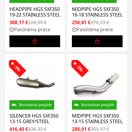
HEADPIPE HGS SXF350
MIDPIPE HGS SXF350
19-22 STAINLESS STEEL
16-18 STAINLESS STEEL
308,17 €
324,39 €
256,81 €
270,33 €
Pasūtāma prece
Pasūtāma prece
-5%
-5%
Bezmaksas piegāde
Bezmaksas piegāde
SILENCER HGS SXF350
MIDPIPE HGS SXF350
13-15 GREY/STEEL
13-15 STAINLESS STEEL
416,40 €
438,32 €
288,01 €
303,17 €