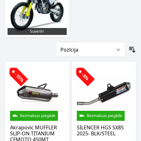
Suvenīri
-15%
-5%
Bezmaksas piegāde
Bezmaksas piegāde
Akrapovic MUFFLER
SILENCER HGS SX85
SLIP-ON TITANIUM
2025- BLK/STEEL
CFMOTO 450MT