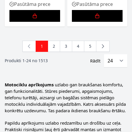
Pasūtāma prece
Pasūtāma prece
1
2
3
4
5
You're currently reading page
Lapa
Lapa
Lapa
Lapa
Produkti
1
-
24
no
1513
Rādīt
Motociklu aprīkojums
uzlabo gan braukšanas komfortu,
gan funkcionalitāti. Stūres piederumi, apgaismojums,
telefonu turētāji, aizsargi un bagāžas sistēmas pielāgo
motociklu individuālajām vajadzībām. Katrs aksesuārs pilda
konkrētu uzdevumu. Tas padara ikdienas braukšanu ērtāku.
Papildu aprīkojums uzlabo redzamību un drošību uz ceļa.
Praktiski risinājumi ļauj ērti pārvadāt mantas un izmantot