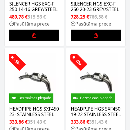
SILENCER HGS EXC-F
SILENCER HGS EXC-F
250 14-16 GREY/STEEL
250 20-23 GREY/STEEL
489,78 €
515,56 €
728,25 €
766,58 €
Pasūtāma prece
Pasūtāma prece
-5%
-5%
Bezmaksas piegāde
Bezmaksas piegāde
HEADPIPE HGS SXF450
HEADPIPE HGS SXF450
23- STAINLESS STEEL
19-22 STAINLESS STEEL
333,86 €
351,43 €
333,86 €
351,43 €
Pasūtāma prece
Pasūtāma prece