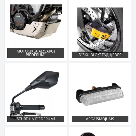
MOTOCIKLA AIZSARGI
PIEDERUMI
DISKU BLOĶĒTĀJI, ĶĒDES
STŪRE UN PIEDERUMI
APGAISMOJUMS