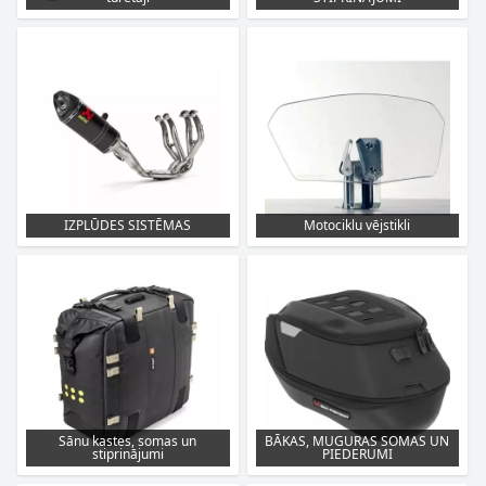
IZPLŪDES SISTĒMAS
Motociklu vējstikli
Sānu kastes, somas un
BĀKAS, MUGURAS SOMAS UN
stiprinājumi
PIEDERUMI