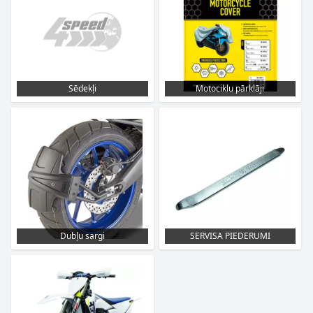
Sēdekļi
Motociklu pārklāji
Dubļu sargi
SERVISA PIEDERUMI