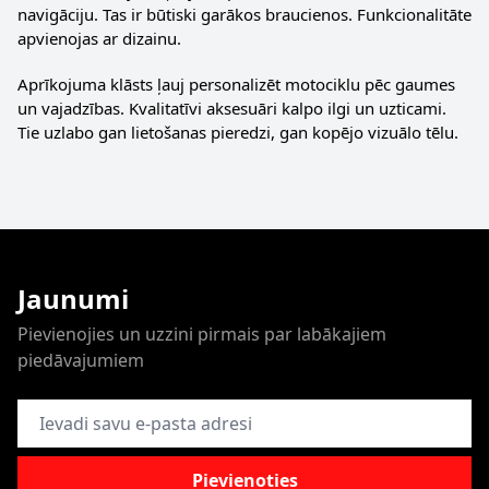
navigāciju. Tas ir būtiski garākos braucienos. Funkcionalitāte
apvienojas ar dizainu.
Aprīkojuma klāsts ļauj personalizēt motociklu pēc gaumes
un vajadzības. Kvalitatīvi aksesuāri kalpo ilgi un uzticami.
Tie uzlabo gan lietošanas pieredzi, gan kopējo vizuālo tēlu.
Jaunumi
Pievienojies un uzzini pirmais par labākajiem
piedāvajumiem
E-pasta adrese
Pievienoties