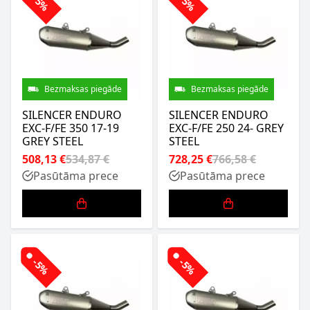
-5%
-5%
Bezmaksas piegāde
Bezmaksas piegāde
SILENCER ENDURO
SILENCER ENDURO
EXC-F/FE 350 17-19
EXC-F/FE 250 24- GREY
GREY STEEL
STEEL
508,13 €
534,87 €
728,25 €
766,58 €
Pasūtāma prece
Pasūtāma prece
-5%
-5%