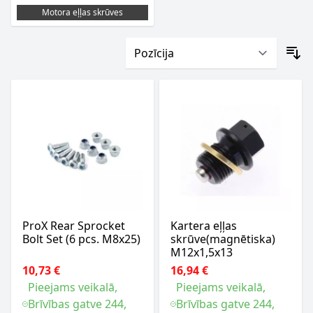
Motora eļļas skrūves
ProX Rear Sprocket
Kartera eļļas
Bolt Set (6 pcs. M8x25)
skrūve(magnētiska)
M12x1,5x13
10,73 €
16,94 €
Pieejams veikalā,
Pieejams veikalā,
Brīvības gatve 244,
Brīvības gatve 244,