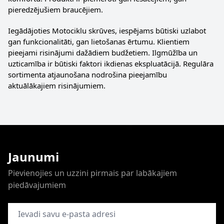
pieredzējušiem braucējiem.
Iegādājoties Motociklu skrūves, iespējams būtiski uzlabot
gan funkcionalitāti, gan lietošanas ērtumu. Klientiem
pieejami risinājumi dažādiem budžetiem. Ilgmūžība un
uzticamība ir būtiski faktori ikdienas ekspluatācijā. Regulāra
sortimenta atjaunošana nodrošina pieejamību
aktuālākajiem risinājumiem.
Jaunumi
Pievienojies un uzzini pirmais par labākajiem
piedāvajumiem
E-pasta adrese