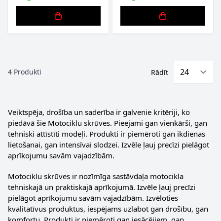
4
Produkti
Rādīt
Veiktspēja, drošība un saderība ir galvenie kritēriji, ko
piedāvā šie Motociklu skrūves. Pieejami gan vienkārši, gan
tehniski attīstīti modeļi. Produkti ir piemēroti gan ikdienas
lietošanai, gan intensīvai slodzei. Izvēle ļauj precīzi pielāgot
aprīkojumu savām vajadzībām.
Motociklu skrūves ir nozīmīga sastāvdaļa motocikla
tehniskajā un praktiskajā aprīkojumā. Izvēle ļauj precīzi
pielāgot aprīkojumu savām vajadzībām. Izvēloties
kvalitatīvus produktus, iespējams uzlabot gan drošību, gan
komfortu. Produkti ir piemēroti gan iesācējiem, gan