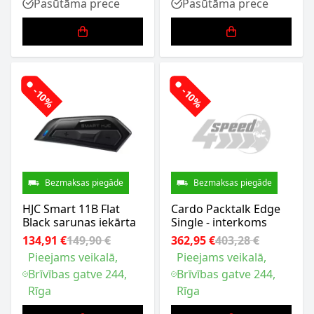
Pasūtāma prece
Pasūtāma prece
-10%
-10%
Bezmaksas piegāde
Bezmaksas piegāde
HJC Smart 11B Flat
Cardo Packtalk Edge
Black sarunas iekārta
Single - interkoms
134,91 €
149,90 €
362,95 €
403,28 €
Pieejams veikalā,
Pieejams veikalā,
Brīvības gatve 244,
Brīvības gatve 244,
Rīga
Rīga