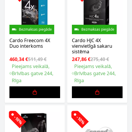
Bezmaksas piegāde
Bezmaksas piegāde
Cardo Freecom 4X
Cardo HJC 4X
Duo interkoms
vienvietīgā sakaru
sistēma
460,34 €
511,49 €
247,86 €
275,40 €
Pieejams veikalā,
Pieejams veikalā,
Brīvības gatve 244,
Brīvības gatve 244,
Rīga
Rīga
-10%
-10%