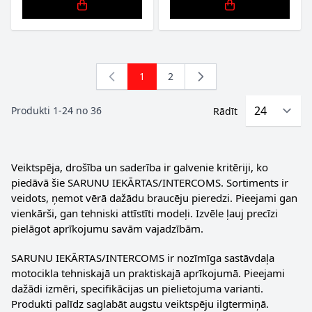
1
2
You're currently reading page
Lapa
Produkti
1
-
24
no
36
Rādīt
Veiktspēja, drošība un saderība ir galvenie kritēriji, ko
piedāvā šie SARUNU IEKĀRTAS/INTERCOMS. Sortiments ir
veidots, ņemot vērā dažādu braucēju pieredzi. Pieejami gan
vienkārši, gan tehniski attīstīti modeļi. Izvēle ļauj precīzi
pielāgot aprīkojumu savām vajadzībām.
SARUNU IEKĀRTAS/INTERCOMS ir nozīmīga sastāvdaļa
motocikla tehniskajā un praktiskajā aprīkojumā. Pieejami
dažādi izmēri, specifikācijas un pielietojuma varianti.
Produkti palīdz saglabāt augstu veiktspēju ilgtermiņā.