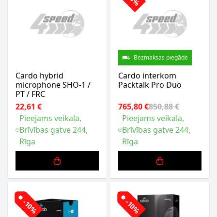
Bezmaksas piegāde
Cardo hybrid
Cardo interkom
microphone SHO-1 /
Packtalk Pro Duo
PT / FRC
22,61 €
765,80 €
850,88 €
Pieejams veikalā,
Pieejams veikalā,
Brīvības gatve 244,
Brīvības gatve 244,
Rīga
Rīga
-10%
-10%