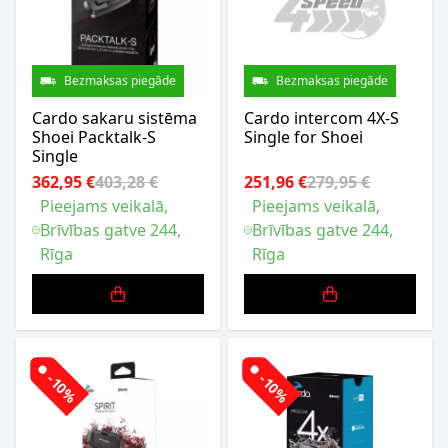
Bezmaksas piegāde
Bezmaksas piegāde
Cardo sakaru sistēma
Cardo intercom 4X-S
Shoei Packtalk-S
Single for Shoei
Single
362,95 €
403,28 €
251,96 €
279,95 €
Pieejams veikalā,
Pieejams veikalā,
Brīvības gatve 244,
Brīvības gatve 244,
Rīga
Rīga
-10%
-10%