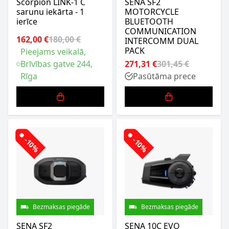
Scorpion LINK-1 C
SENA SF2
sarunu iekārta - 1
MOTORCYCLE
ierīce
BLUETOOTH
COMMUNICATION
162,00 €
180,00 €
INTERCOMM DUAL
PACK
Pieejams veikalā,
Brīvības gatve 244,
271,31 €
301,45 €
Rīga
Pasūtāma prece
-10%
-10%
Bezmaksas piegāde
Bezmaksas piegāde
SENA SF2
SENA 10C EVO