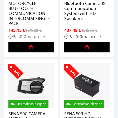
MOTORCYCLE
Bluetooth Camera &
BLUETOOTH
Communication
COMMUNICATION
System with HD
INTERCOMM SINGLE
Speakers
PACK
145,15 €
161,28 €
407,48 €
452,75 €
Pasūtāma prece
Pasūtāma prece
-10%
-10%
Bezmaksas piegāde
Bezmaksas piegāde
SENA 50C CAMERA
SENA 50R HD