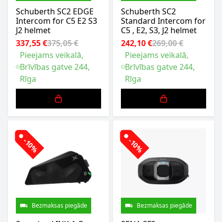
Schuberth SC2 EDGE
Schuberth SC2
Intercom for C5 E2 S3
Standard Intercom for
J2 helmet
C5 , E2, S3, J2 helmet
337,55 €
375,05 €
242,10 €
269,00 €
Pieejams veikalā,
Pieejams veikalā,
Brīvības gatve 244,
Brīvības gatve 244,
Rīga
Rīga
-10%
-10%
Bezmaksas piegāde
Bezmaksas piegāde