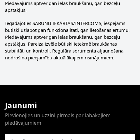
Piedāvājums aptver gan ielas braukšanu, gan bezceļu
apstākļus.
Iegādājoties SARUNU IEKĀRTAS/INTERCOMS, iespējams
būtiski uzlabot gan funkcionalitāti, gan lietošanas ērtumu.
Piedāvājums aptver gan ielas braukšanu, gan bezceļu
apstākļus. Pareiza izvēle būtiski ietekmē braukšanas
stabilitāti un kontroli. Regulāra sortimenta atjaunošana
nodrošina pieejamību aktuālākajiem risinājumiem.
Jaunumi
Pievienojies un uzzini pirmais par labākajiem
piedāvajumiem
E-pasta adrese