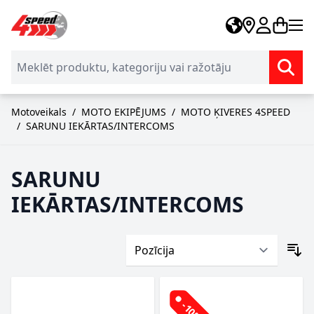
Skip to Content
Motoveikals
/
MOTO EKIPĒJUMS
/
MOTO ĶIVERES 4SPEED
/
SARUNU IEKĀRTAS/INTERCOMS
SARUNU
IEKĀRTAS/INTERCOMS
-10%