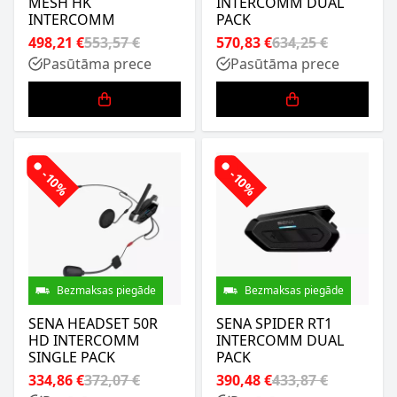
MESH HK
INTERCOMM DUAL
INTERCOMM
PACK
498,21 €
553,57 €
570,83 €
634,25 €
Pasūtāma prece
Pasūtāma prece
-10%
-10%
Bezmaksas piegāde
Bezmaksas piegāde
SENA HEADSET 50R
SENA SPIDER RT1
HD INTERCOMM
INTERCOMM DUAL
SINGLE PACK
PACK
334,86 €
372,07 €
390,48 €
433,87 €