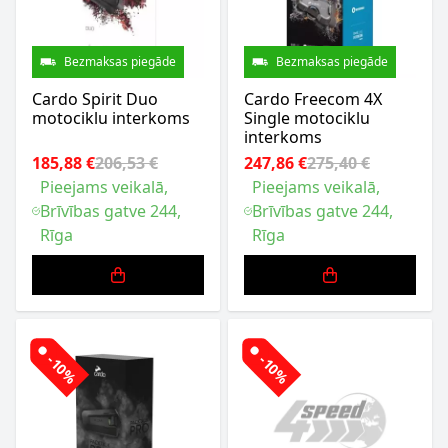
Bezmaksas piegāde
Bezmaksas piegāde
Cardo Spirit Duo
Cardo Freecom 4X
motociklu interkoms
Single motociklu
interkoms
185,88 €
206,53 €
247,86 €
275,40 €
Pieejams veikalā,
Pieejams veikalā,
Brīvības gatve 244,
Brīvības gatve 244,
Rīga
Rīga
-10%
-10%