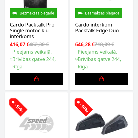
Bezmaksas piegāde
Bezmaksas piegāde
Cardo Packtalk Pro
Cardo interkom
Single motociklu
Packtalk Edge Duo
interkoms
416,07 €
462,30 €
646,28 €
718,09 €
Pieejams veikalā,
Pieejams veikalā,
Brīvības gatve 244,
Brīvības gatve 244,
Rīga
Rīga
-10%
-10%