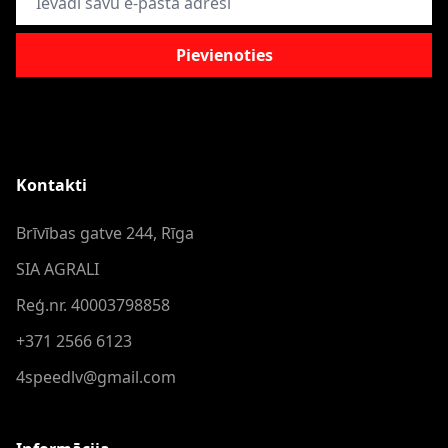
Pievienoties
Kontakti
Brīvības gatve 244, Rīga
SIA AGRALI
Reģ.nr. 40003798858
+371 2566 6123
4speedlv@gmail.com