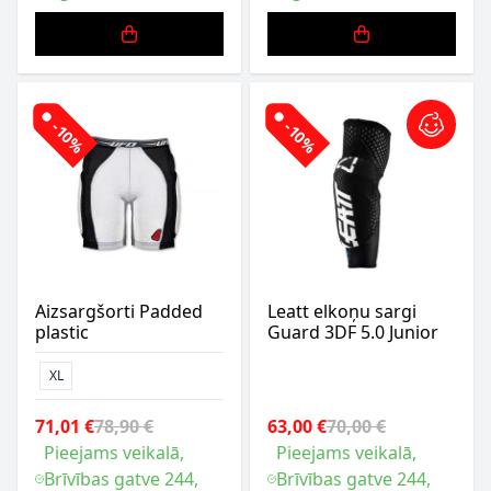
-10%
-10%
Aizsargšorti Padded
Leatt elkoņu sargi
plastic
Guard 3DF 5.0 Junior
XL
71,01 €
78,90 €
63,00 €
70,00 €
Pieejams veikalā,
Pieejams veikalā,
Brīvības gatve 244,
Brīvības gatve 244,