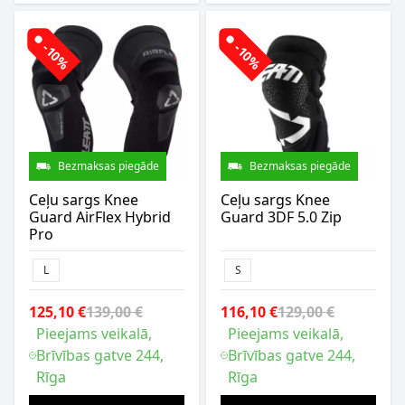
-10%
-10%
Bezmaksas piegāde
Bezmaksas piegāde
Ceļu sargs Knee
Ceļu sargs Knee
Guard AirFlex Hybrid
Guard 3DF 5.0 Zip
Pro
L
S
125,10 €
139,00 €
116,10 €
129,00 €
Pieejams veikalā,
Pieejams veikalā,
Brīvības gatve 244,
Brīvības gatve 244,
Rīga
Rīga