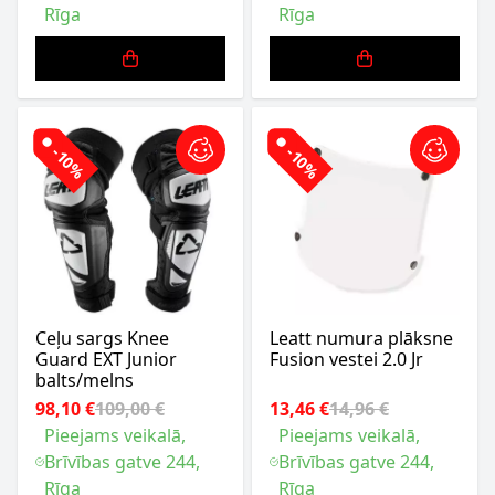
Rīga
Rīga
-10%
-10%
Ceļu sargs Knee
Leatt numura plāksne
Guard EXT Junior
Fusion vestei 2.0 Jr
balts/melns
98,10 €
109,00 €
13,46 €
14,96 €
Pieejams veikalā,
Pieejams veikalā,
Brīvības gatve 244,
Brīvības gatve 244,
Rīga
Rīga