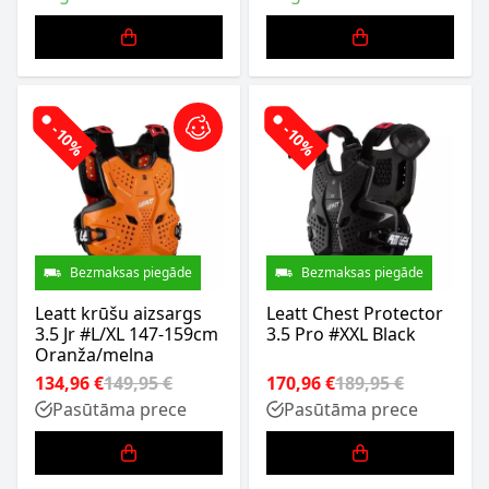
-10%
-10%
Bezmaksas piegāde
Bezmaksas piegāde
Leatt krūšu aizsargs
Leatt Chest Protector
3.5 Jr #L/XL 147-159cm
3.5 Pro #XXL Black
Oranža/melna
134,96 €
149,95 €
170,96 €
189,95 €
Pasūtāma prece
Pasūtāma prece