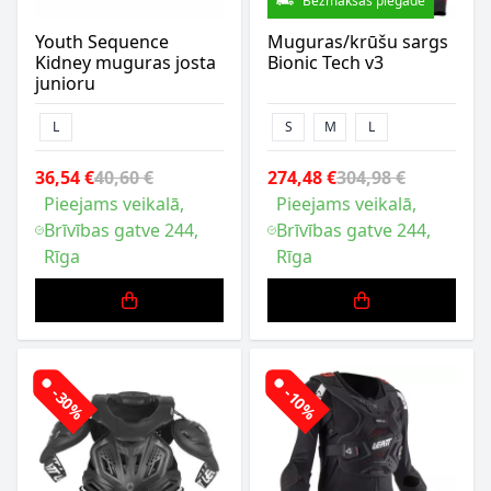
Bezmaksas piegāde
Youth Sequence
Muguras/krūšu sargs
Kidney muguras josta
Bionic Tech v3
junioru
L
S
M
L
36,54 €
40,60 €
274,48 €
304,98 €
Pieejams veikalā,
Pieejams veikalā,
Brīvības gatve 244,
Brīvības gatve 244,
Rīga
Rīga
-30%
-10%