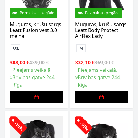
Bezmaksas piegāde
Bezmaksas piegāde
Muguras, krūšu sargs
Muguras, krūšu sargs
Leatt Fusion vest 3.0
Leatt Body Protect
melna
AirFlex Lady
XXL
M
308,00 €
439,00 €
332,10 €
369,00 €
Pieejams veikalā,
Pieejams veikalā,
Brīvības gatve 244,
Brīvības gatve 244,
Rīga
Rīga
-10%
-10%