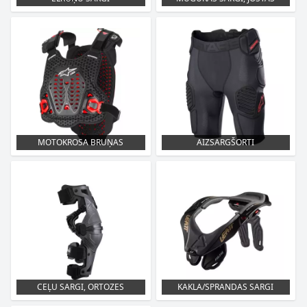
MOTOKROSA BRUŅAS
AIZSARGŠORTI
CEĻU SARGI, ORTOZES
KAKLA/SPRANDAS SARGI