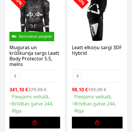
-10%
-10%
Bezmaksas piegāde
Muguras un
Leatt elkoņu sargi 3DF
krūškurvja sargs Leatt
Hybrid
Body Protector 5.5,
melns
S
S
341,10 €
379,00 €
98,10 €
109,00 €
Pieejams veikalā,
Pieejams veikalā,
Brīvības gatve 244,
Brīvības gatve 244,
Rīga
Rīga