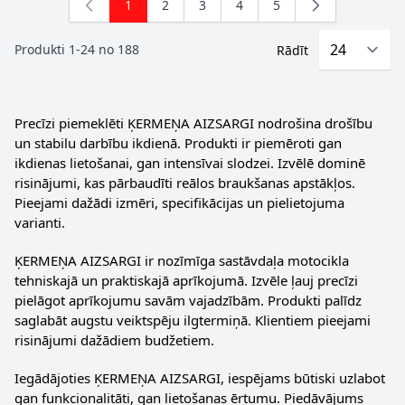
1
2
3
4
5
You're currently reading page
Lapa
Lapa
Lapa
Lapa
Produkti
1
-
24
no
188
Rādīt
Precīzi piemeklēti ĶERMEŅA AIZSARGI nodrošina drošību
un stabilu darbību ikdienā. Produkti ir piemēroti gan
ikdienas lietošanai, gan intensīvai slodzei. Izvēlē dominē
risinājumi, kas pārbaudīti reālos braukšanas apstākļos.
Pieejami dažādi izmēri, specifikācijas un pielietojuma
varianti.
ĶERMEŅA AIZSARGI ir nozīmīga sastāvdaļa motocikla
tehniskajā un praktiskajā aprīkojumā. Izvēle ļauj precīzi
pielāgot aprīkojumu savām vajadzībām. Produkti palīdz
saglabāt augstu veiktspēju ilgtermiņā. Klientiem pieejami
risinājumi dažādiem budžetiem.
Iegādājoties ĶERMEŅA AIZSARGI, iespējams būtiski uzlabot
gan funkcionalitāti, gan lietošanas ērtumu. Piedāvājums