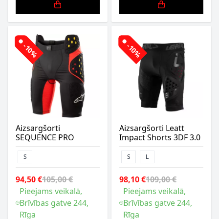
-10%
-10%
Aizsargšorti
Aizsargšorti Leatt
SEQUENCE PRO
Impact Shorts 3DF 3.0
S
S
L
94,50 €
105,00 €
98,10 €
109,00 €
Pieejams veikalā,
Pieejams veikalā,
Brīvības gatve 244,
Brīvības gatve 244,
Rīga
Rīga