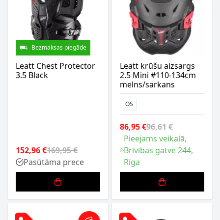
Bezmaksas piegāde
Leatt Chest Protector
Leatt krūšu aizsargs
3.5 Black
2.5 Mini #110-134cm
melns/sarkans
OS
86,95 €
96,61 €
Pieejams veikalā,
152,96 €
169,95 €
Brīvības gatve 244,
Pasūtāma prece
Rīga