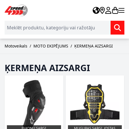
Skip to Content
Motoveikals
/
MOTO EKIPĒJUMS
/
ĶERMEŅA AIZSARGI
ĶERMEŅA AIZSARGI
ELKOŅU SARGI
MUGURAS SARGI, JOSTAS