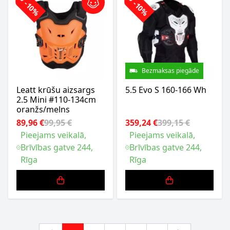
-10%
-10%
Bezmaksas piegāde
Leatt krūšu aizsargs
5.5 Evo S 160-166 Wh
2.5 Mini #110-134cm
oranžs/melns
89,96 €
99,95 €
359,24 €
399,15 €
Pieejams veikalā,
Pieejams veikalā,
Brīvības gatve 244,
Brīvības gatve 244,
Rīga
Rīga