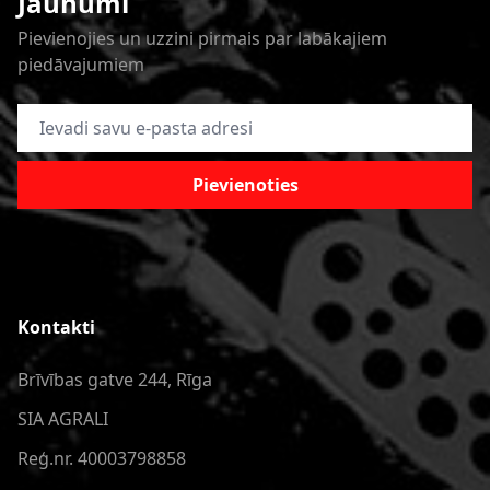
Jaunumi
Pievienojies un uzzini pirmais par labākajiem
piedāvajumiem
E-pasta adrese
Pievienoties
Kontakti
Brīvības gatve 244, Rīga
SIA AGRALI
Reģ.nr. 40003798858