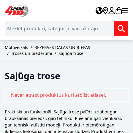
Skip to Content
Motoveikals
/
REZERVES DAĻAS UN RIEPAS
/
Troses un piederumi
/
Sajūga trose
Sajūga trose
Nevar atrast produktus kuri atbilst atlasei.
Praktiski un funkcionāli Sajūga trose palīdz uzlabot gan
braukšanas pieredzi, gan tehniku. Pieejami gan vienkārši,
gan tehniski attīstīti modeļi. Produkti ir piemēroti gan
ikdienas lietošanai, gan intensīvai slodzei. Produktiem tiek