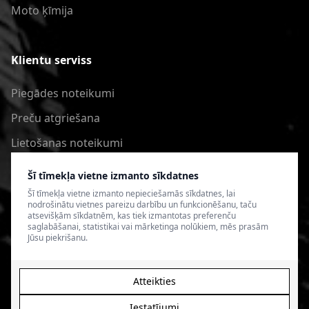
Moto ķīmija
Klientu serviss
Piegādes noteikumi
Preču atgriešana
Lietošanas noteikumi
Privātuma politika
Šī tīmekļa vietne izmanto sīkdatnes
Šī tīmekļa vietne izmanto nepieciešamās sīkdatnes, lai
nodrošinātu vietnes pareizu darbību un funkcionēšanu, taču
atsevišķām sīkdatnēm, kas tiek izmantotas preferenču
saglabāšanai, statistikai vai mārketinga nolūkiem, mēs prasām
Jūsu piekrišanu.
Atteikties
Iestatījumi
© 2026 4SPEED.LV. Visas tiesības aizsargātas.
Interneta