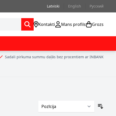
Latviski
English
Русский
Kontakti
Mans profils
Grozs
Sadali pirkuma summu daļās bez procentiem ar INBANK