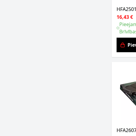
HFA2501 
16,43 €
Pieejam
Brīvība
Pie
HFA2607 