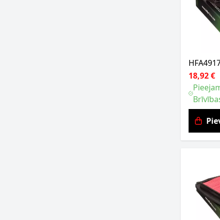
HFA4917 
18,92 €
Pieejam
Brīvība
Pie