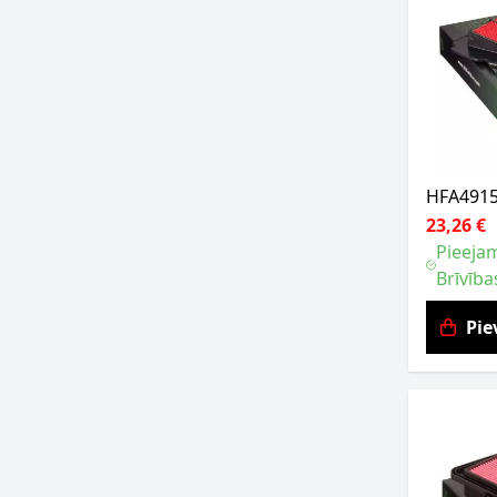
HFA4915 
23,26 €
Pieejam
Brīvība
Pie