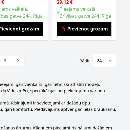
 €
29,12 €
jams veikalā,
Pieejams veikalā,
ības gatve 244, Rīga
Brīvības gatve 244, Rīga
Pievienot grozam
Pievienot grozam
5
Rādīt
ing page
a
Lapa
ieejami gan vienkārši, gan tehniski attīstīti modeļi.
 dažādi izmēri, specifikācijas un pielietojuma varianti.
jumā. Risinājumi ir savietojami ar dažādu tipu
bu, gan komfortu. Piedāvājums aptver gan ielas braukšanu,
 lietošanas ērtumu. Klientiem pieejami risinājumi dažādiem