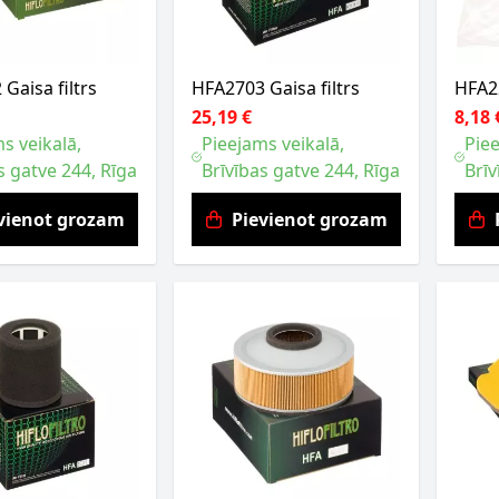
Gaisa filtrs
HFA2703 Gaisa filtrs
HFA22
25,19 €
8,18 
s veikalā,
Pieejams veikalā,
Piee
s gatve 244, Rīga
Brīvības gatve 244, Rīga
Brīv
vienot grozam
Pievienot grozam