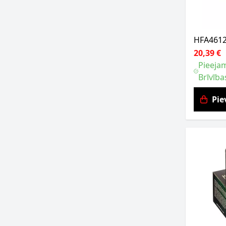
HFA4612 
20,39 €
Pieejam
Brīvība
Pie