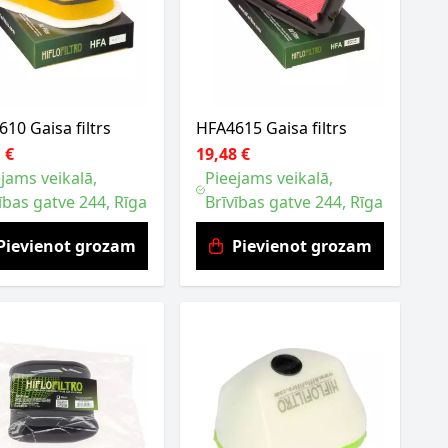
10 Gaisa filtrs
HFA4615 Gaisa filtrs
 €
19,48 €
jams veikalā,
Pieejams veikalā,
ības gatve 244, Rīga
Brīvības gatve 244, Rīga
Pievienot grozam
Pievienot grozam