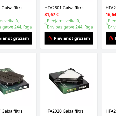
Gaisa filtrs
HFA2801 Gaisa filtrs
HFA27
31,67 €
16,64
s veikalā,
Pieejams veikalā,
Piee
s gatve 244, Rīga
Brīvības gatve 244, Rīga
Brīv
vienot grozam
Pievienot grozam
Gaisa filtrs
HFA2920 Gaisa filtrs
HFA28