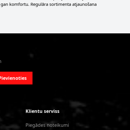
u, gan komfortu. Regulāra sortimenta atjaunošana
m
Pievienoties
Klientu serviss
Piegādes noteikumi