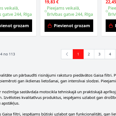
19,83 €
22,45
s veikalā,
Pieejams veikalā,
Piee
s gatve 244, Rīga
Brīvības gatve 244, Rīga
Brīv
vienot grozam
Pievienot grozam
24
no
113
1
2
3
4
You're currently read
Lapa
Lapa
Lap
litāte un pārbaudīti risinājumi raksturo piedāvātos Gaisa filtri. P
piemēroti gan ikdienas lietošanai, gan intensīvai slodzei. Pieejami
i ir nozīmīga sastāvdaļa motocikla tehniskajā un praktiskajā aprīko
. Izvēloties kvalitatīvus produktus, iespējams uzlabot gan drošī
 apstākļus.
s Gaisa filtri, iespējams būtiski uzlabot gan funkcionalitāti, gan