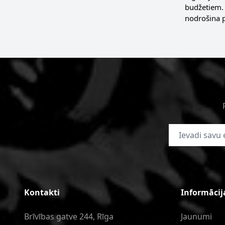
budžetiem. 
nodrošina 
E-pasta adrese
Kontakti
Informācij
Brīvības gatve 244, Rīga
Jaunumi