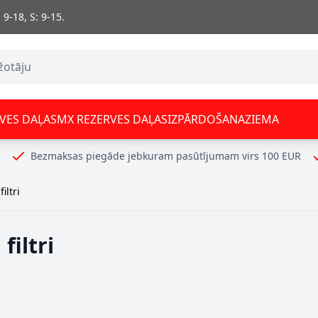
 9-18, S: 9-15.
VES DAĻAS
MX REZERVES DAĻAS
IZPĀRDOŠANA
ZIEMA
Bezmaksas piegāde jebkuram pasūtījumam virs 100 EUR
iltri
filtri