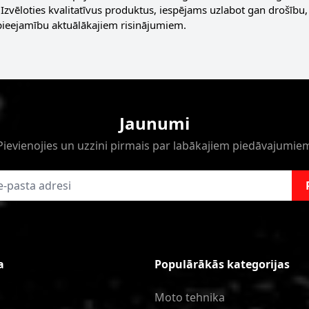
Izvēloties kvalitatīvus produktus, iespējams uzlabot gan drošīb
pieejamību aktuālākajiem risinājumiem.
Jaunumi
Pievienojies un uzzini pirmais par labākajiem piedāvajumie
a
Populārākās kategorijas
Moto tehnika