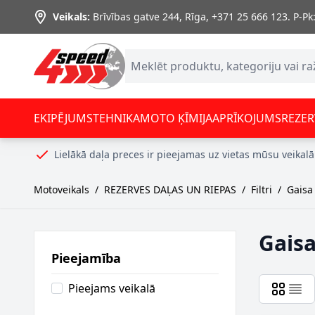
Skip to Content
Veikals:
Brīvības gatve 244, Rīga
,
+371 25 666 123.
P-Pk:
EKIPĒJUMS
TEHNIKA
MOTO ĶĪMIJA
APRĪKOJUMS
REZER
Lielākā daļa preces ir pieejamas uz vietas mūsu veikalā
Motoveikals
/
REZERVES DAĻAS UN RIEPAS
/
Filtri
/
Gaisa f
Gaisa 
Pieejamība
Pieejams veikalā