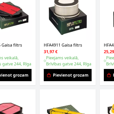
Gaisa filtrs
HFA4911 Gaisa filtrs
HFA49
31,97 €
25,29
s veikalā,
Pieejams veikalā,
Piee
s gatve 244, Rīga
Brīvības gatve 244, Rīga
Brīv
vienot grozam
Pievienot grozam