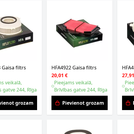
Gaisa filtrs
HFA4922 Gaisa filtrs
HFA49
20,01 €
27,91
s veikalā,
Pieejams veikalā,
Piee
s gatve 244, Rīga
Brīvības gatve 244, Rīga
Brīv
vienot grozam
Pievienot grozam