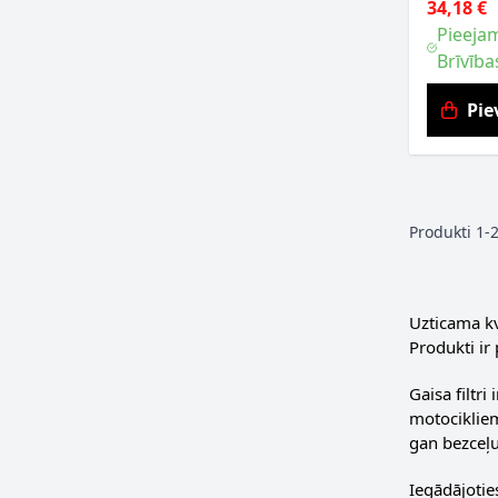
34,18 €
Pieejam
Brīvība
Pie
Produkti
1
-
Uzticama kva
Produkti ir 
Gaisa filtr
motocikliem
gan bezceļu
Iegādājotie