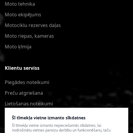
Moto tehnika
Moto ekipējums
Motociklu rezerves daļas
Moto riepas, kameras
Moto ķīmija
Klientu serviss
Piegādes noteikumi
Preču atgriešana
Lietošanas noteikumi
Privātuma politika
Šī tīmekļa vietne izmanto sīkdatnes
Šī tīmekļa vietne izmanto nepieciešamās sīkdatnes, lai
nodrošinātu vietnes pareizu darbību un funkcionēšanu, taču