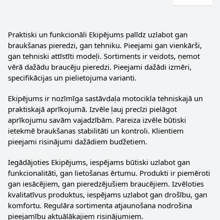
Praktiski un funkcionāli Ekipējums palīdz uzlabot gan
braukšanas pieredzi, gan tehniku. Pieejami gan vienkārši,
gan tehniski attīstīti modeļi. Sortiments ir veidots, ņemot
vērā dažādu braucēju pieredzi. Pieejami dažādi izmēri,
specifikācijas un pielietojuma varianti.
Ekipējums ir nozīmīga sastāvdaļa motocikla tehniskajā un
praktiskajā aprīkojumā. Izvēle ļauj precīzi pielāgot
aprīkojumu savām vajadzībām. Pareiza izvēle būtiski
ietekmē braukšanas stabilitāti un kontroli. Klientiem
pieejami risinājumi dažādiem budžetiem.
Iegādājoties Ekipējums, iespējams būtiski uzlabot gan
funkcionalitāti, gan lietošanas ērtumu. Produkti ir piemēroti
gan iesācējiem, gan pieredzējušiem braucējiem. Izvēloties
kvalitatīvus produktus, iespējams uzlabot gan drošību, gan
komfortu. Regulāra sortimenta atjaunošana nodrošina
pieejamību aktuālākajiem risinājumiem.