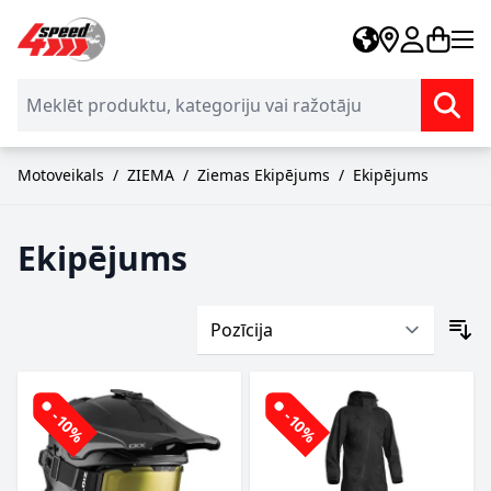
Skip to Content
Motoveikals
/
ZIEMA
/
Ziemas Ekipējums
/
Ekipējums
Ekipējums
-10%
-10%