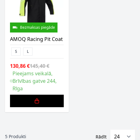
Bezmaksas piegāde
AMOQ Racing Pit Coat
S
L
130,86 €
145,40 €
Pieejams veikalā,
Brīvības gatve 244,
Rīga
5
Produkti
Rādīt