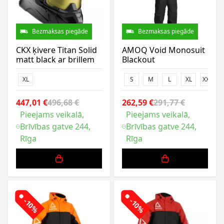
Bezmaksas piegāde
Bezmaksas piegāde
CKX ķivere Titan Solid
AMOQ Void Monosuit
matt black ar brillem
Blackout
XL
S
M
L
XL
XXL
447,01 €
496,68 €
262,59 €
291,77 €
Pieejams veikalā,
Pieejams veikalā,
Brīvības gatve 244,
Brīvības gatve 244,
Rīga
Rīga
-10%
-10%