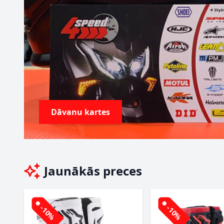
Dāvanu kartes
Jaunākās preces
-10%
-10%