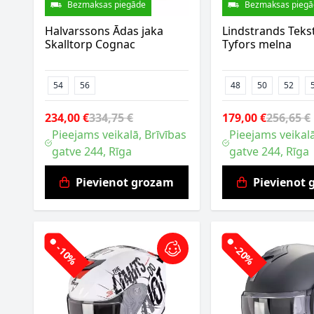
Bezmaksas piegāde
Bezmaksas piegā
Halvarssons Ādas jaka
Lindstrands Tekst
Skalltorp Cognac
Tyfors melna
54
56
48
50
52
234,00 €
334,75 €
179,00 €
256,65 €
Pieejams veikalā, Brīvības
Pieejams veikalā
gatve 244, Rīga
gatve 244, Rīga
Pievienot grozam
Pievienot
-10%
-20%