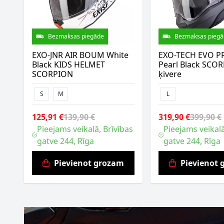
Bezmaksas piegāde
Bezmaksas piegā
EXO-JNR AIR BOUM White
EXO-TECH EVO P
Black KIDS HELMET
Pearl Black SCO
SCORPION
ķivere
S
M
L
125,91 €
139,90 €
319,90 €
399,90 €
Pieejams veikalā, Brīvības
Pieejams veikalā
gatve 244, Rīga
gatve 244, Rīga
Pievienot grozam
Pievienot