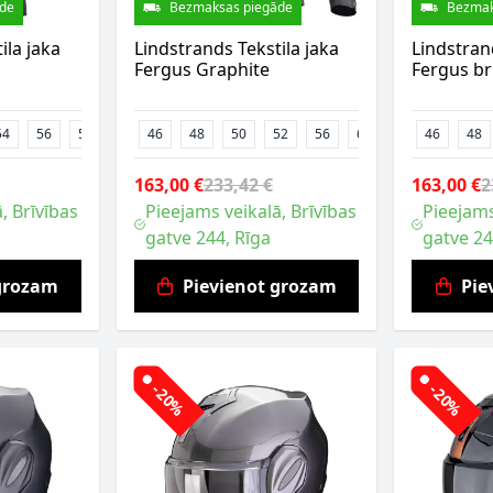
de
Bezmaksas piegāde
Bezmak
ila jaka
Lindstrands Tekstila jaka
Lindstran
Fergus Graphite
Fergus b
54
56
58
46
48
50
52
56
62
46
48
163,00 €
233,42 €
163,00 €
2
, Brīvības
Pieejams veikalā, Brīvības
Pieejams
gatve 244, Rīga
gatve 24
 grozam
Pievienot grozam
Pie
-20%
-20%