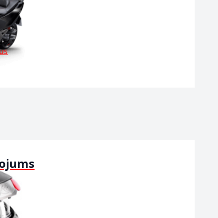
tus
kojums