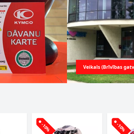
Veikals (Brīvības gatv
-10%
-10%