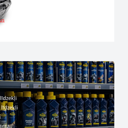
tus
īdzekļi
līdzekļi
i
rītāji