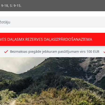
 9-18, S: 9-15.
VES DAĻAS
MX REZERVES DAĻAS
IZPĀRDOŠANA
ZIEMA
Bezmaksas piegāde jebkuram pasūtījumam virs 100 EUR