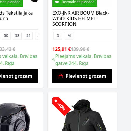
sas piegāde
Bezmaksas piegāde
ds Tekstila jaka
EXO-JNR AIR BOUM Black-
rūna
White KIDS HELMET
SCORPION
50
52
54
58
60
S
M
33,42 €
125,91 €
139,90 €
 veikalā, Brīvības
Pieejams veikalā, Brīvības
4, Rīga
gatve 244, Rīga
vienot grozam
Pievienot grozam
-40%