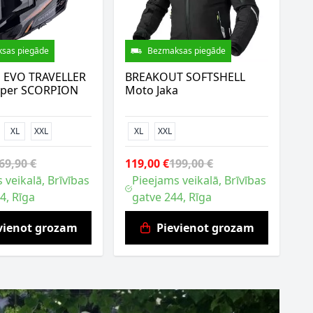
sas piegāde
Bezmaksas piegāde
 EVO TRAVELLER
BREAKOUT SOFTSHELL
pper SCORPION
Moto Jaka
XL
XXL
XL
XXL
69,90 €
119,00 €
199,00 €
 veikalā, Brīvības
Pieejams veikalā, Brīvības
4, Rīga
gatve 244, Rīga
vienot grozam
Pievienot grozam