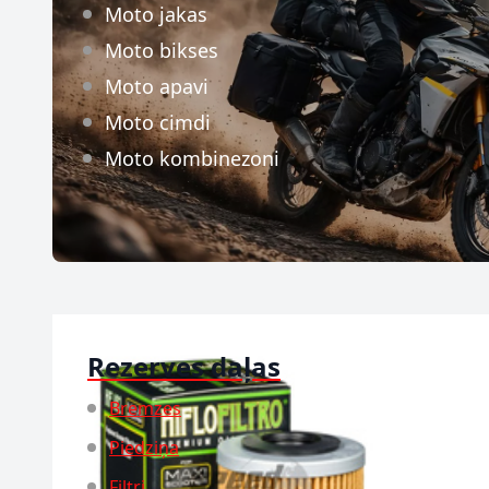
Moto jakas
Moto bikses
Moto apavi
Moto cimdi
Moto kombinezoni
Rezerves daļas
Bremzes
Piedziņa
Filtri