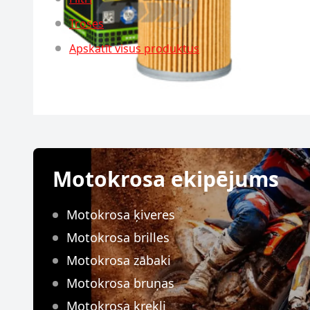
Troses
Apskatīt visus produktus
Motokrosa ekipējums
Motokrosa ķiveres
Motokrosa brilles
Motokrosa zābaki
Motokrosa bruņas
Motokrosa krekli