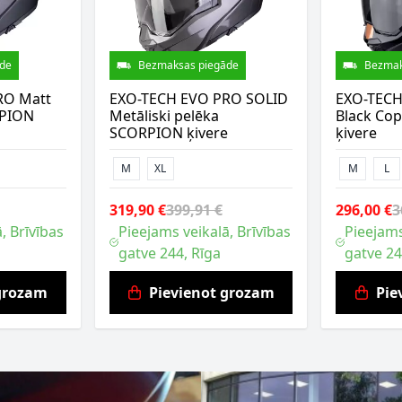
de
Bezmaksas piegāde
Bezmak
RO Matt
EXO-TECH EVO PRO SOLID
EXO-TECH
RPION
Metāliski pelēka
Black Co
SCORPION ķivere
ķivere
M
XL
M
L
319,90 €
399,91 €
296,00 €
3
, Brīvības
Pieejams veikalā, Brīvības
Pieejams
gatve 244, Rīga
gatve 24
 grozam
Pievienot grozam
Pie