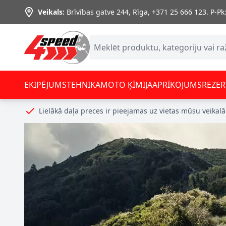
Skip to Content
Veikals:
Brīvības gatve 244, Rīga
,
+371 25 666 123.
P-Pk:
EKIPĒJUMS
TEHNIKA
MOTO ĶĪMIJA
APRĪKOJUMS
REZER
Lielākā daļa preces ir pieejamas uz vietas mūsu veikalā