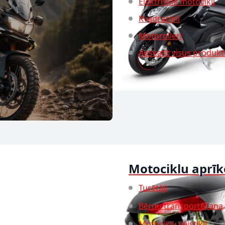
Elektriskie motocikli
Kvadracikli
Motorolleri
Apskatīt visus produk
Motociklu aprī
Turētāji
Bērnu transportēšana
Motociklu vējstikli