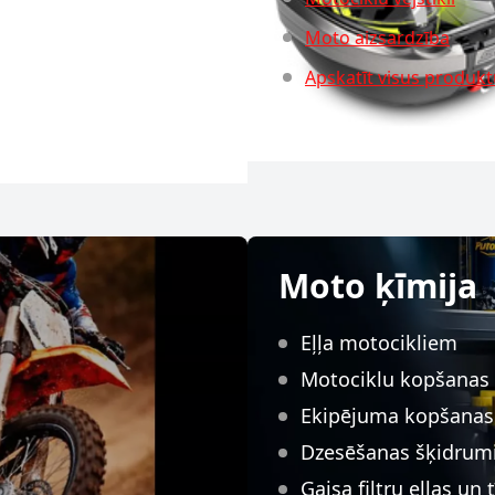
Moto aizsardzība
Apskatīt visus produk
Moto ķīmija
Eļļa motocikliem
Motociklu kopšanas l
Ekipējuma kopšanas 
Dzesēšanas šķidrum
Gaisa filtru eļļas un tī