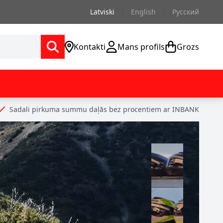
Latviski
English
Русский
Kontakti
Mans profils
Grozs
Sadali pirkuma summu daļās bez procentiem ar INBANK