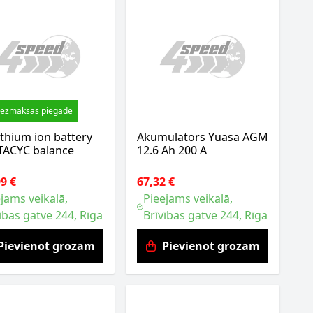
ezmaksas piegāde
ithium ion battery
Akumulators Yuasa AGM
STACYC balance
12.6 Ah 200 A
9 €
67,32 €
jams veikalā,
Pieejams veikalā,
ības gatve 244, Rīga
Brīvības gatve 244, Rīga
Pievienot grozam
Pievienot grozam