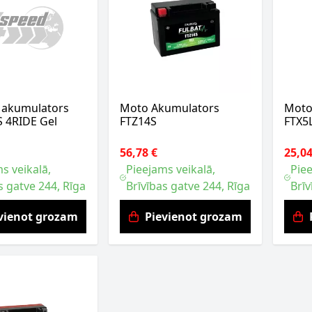
a akumulators
Moto Akumulators
Moto
S 4RIDE Gel
FTZ14S
FTX5
56,78 €
25,04
s veikalā,
Pieejams veikalā,
Piee
s gatve 244, Rīga
Brīvības gatve 244, Rīga
Brīv
vienot grozam
Pievienot grozam