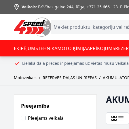
Skip to Content
Veikals:
Brīvības gatve 244, Rīga
,
+371 25 666 123.
P-Pk:
EKIPĒJUMS
TEHNIKA
MOTO ĶĪMIJA
APRĪKOJUMS
REZER
Lielākā daļa preces ir pieejamas uz vietas mūsu veikalā
Motoveikals
/
REZERVES DAĻAS UN RIEPAS
/
AKUMULATOR
AKU
Pieejamība
Pieejams veikalā