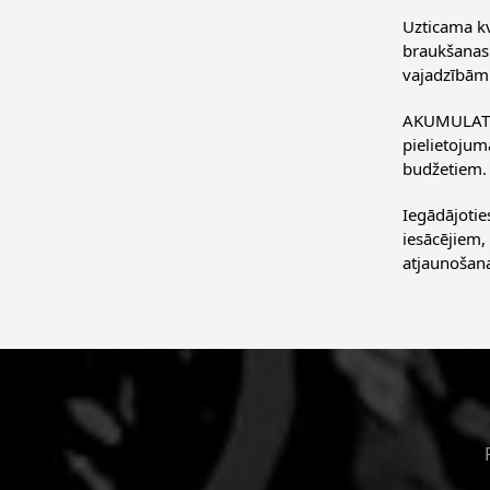
Uzticama kv
braukšanas 
vajadzībām
AKUMULATORI
pielietojum
budžetiem.
Iegādājotie
iesācējiem,
atjaunošan