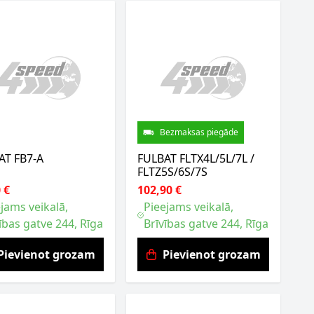
Bezmaksas piegāde
AT FB7-A
FULBAT FLTX4L/5L/7L /
FLTZ5S/6S/7S
 €
102,90 €
jams veikalā,
Pieejams veikalā,
ības gatve 244, Rīga
Brīvības gatve 244, Rīga
Pievienot grozam
Pievienot grozam