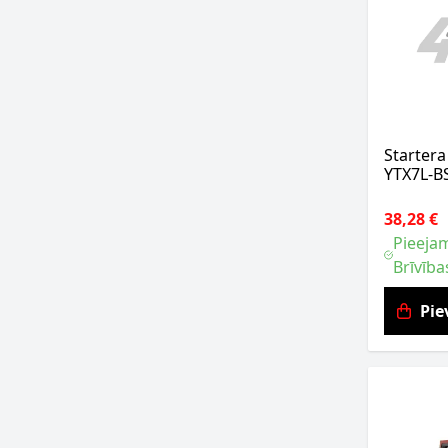
Starter
YTX7L-B
38,28 €
Pieejam
Brīvība
Pie