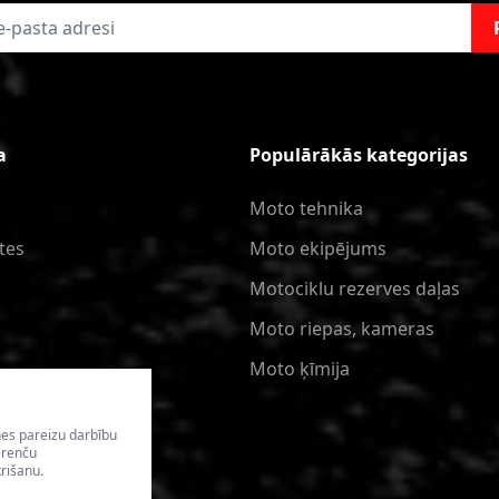
a
Populārākās kategorijas
Moto tehnika
tes
Moto ekipējums
Motociklu rezerves daļas
Moto riepas, kameras
Moto ķīmija
nes pareizu darbību
erenču
rišanu.