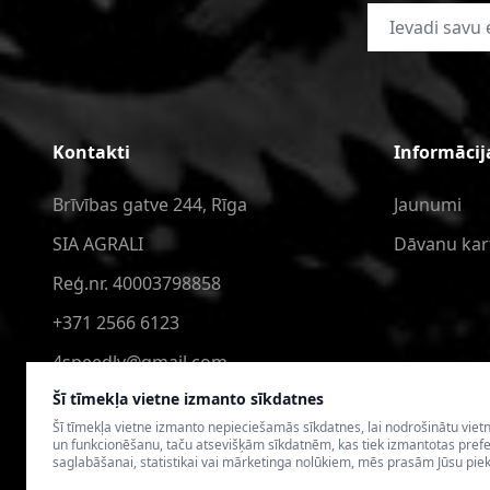
E-pasta adrese
Kontakti
Informācij
Brīvības gatve 244, Rīga
Jaunumi
SIA AGRALI
Dāvanu kar
Reģ.nr. 40003798858
+371 2566 6123
4speedlv@gmail.com
Šī tīmekļa vietne izmanto sīkdatnes
Šī tīmekļa vietne izmanto nepieciešamās sīkdatnes, lai nodrošinātu viet
un funkcionēšanu, taču atsevišķām sīkdatnēm, kas tiek izmantotas pref
saglabāšanai, statistikai vai mārketinga nolūkiem, mēs prasām Jūsu piek