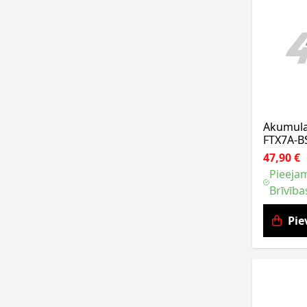
Akumula
FTX7A-B
47,90 €
Pieejam
Brīvība
Pie