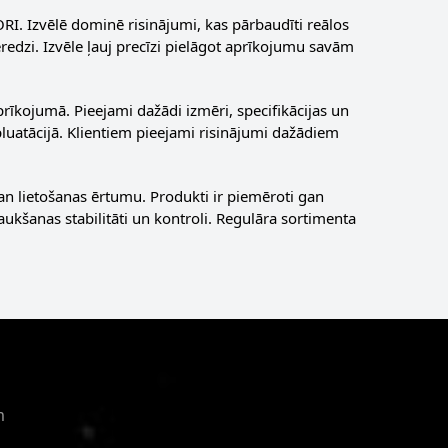
I. Izvēlē dominē risinājumi, kas pārbaudīti reālos
edzi. Izvēle ļauj precīzi pielāgot aprīkojumu savām
īkojumā. Pieejami dažādi izmēri, specifikācijas un
spluatācijā. Klientiem pieejami risinājumi dažādiem
an lietošanas ērtumu. Produkti ir piemēroti gan
ukšanas stabilitāti un kontroli. Regulāra sortimenta
m