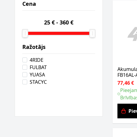
Cena
25 €
-
360 €
Ražotājs
4RIDE
FULBAT
Akumula
YUASA
FB16AL-
STACYC
77,46 €
Pieejam
Brīvība
Pie