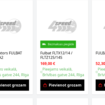
Bezmaksas piegāde
tors FULBAT
Fulbat FLTX12/14 /
FULB
A2
FLTZ12S/14S
169,00 €
52,30
s veikalā,
Pieejams veikalā,
Piee
s gatve 244, Rīga
Brīvības gatve 244, Rīga
Brīv
vienot grozam
Pievienot grozam