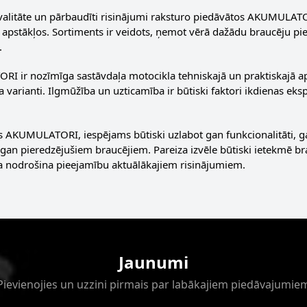
alitāte un pārbaudīti risinājumi raksturo piedāvātos AKUMULATOR
apstākļos. Sortiments ir veidots, ņemot vērā dažādu braucēju pier
.
 ir nozīmīga sastāvdaļa motocikla tehniskajā un praktiskajā apr
a varianti. Ilgmūžība un uzticamība ir būtiski faktori ikdienas ek
s AKUMULATORI, iespējams būtiski uzlabot gan funkcionalitāti, g
 gan pieredzējušiem braucējiem. Pareiza izvēle būtiski ietekmē bra
a nodrošina pieejamību aktuālākajiem risinājumiem.
Jaunumi
Pievienojies un uzzini pirmais par labākajiem piedāvajumie