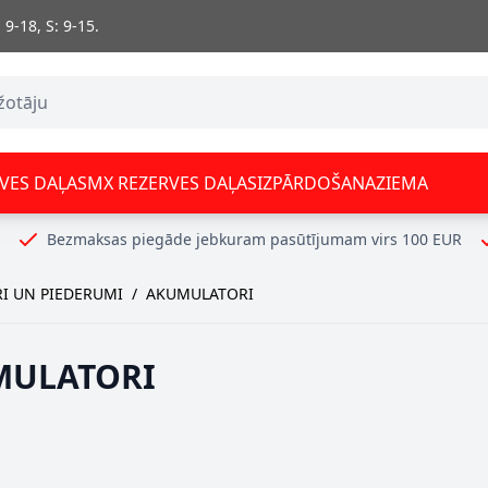
 9-18, S: 9-15.
VES DAĻAS
MX REZERVES DAĻAS
IZPĀRDOŠANA
ZIEMA
Bezmaksas piegāde jebkuram pasūtījumam virs 100 EUR
I UN PIEDERUMI
/
AKUMULATORI
MULATORI