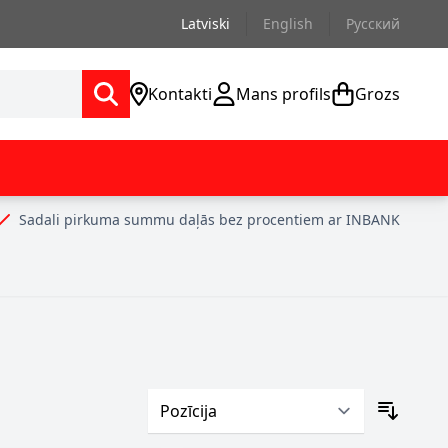
Latviski
English
Русский
Kontakti
Mans profils
Grozs
Sadali pirkuma summu daļās bez procentiem ar INBANK