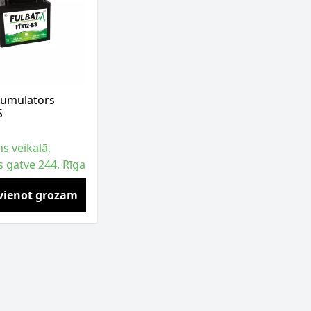
umulators
S
s veikalā,
s gatve 244, Rīga
vienot grozam