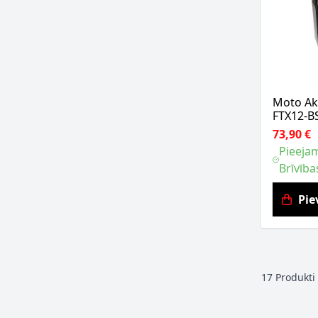
Moto Ak
FTX12-B
73,90 €
Pieejam
Brīvība
Pie
17
Produkti