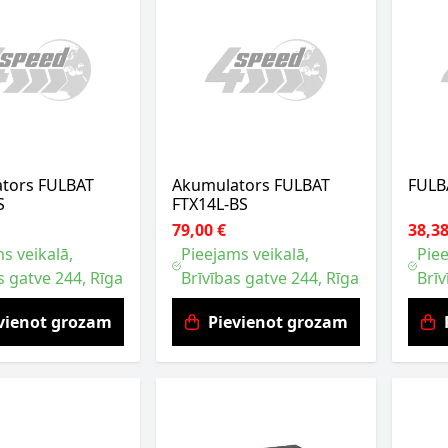
tors FULBAT
Akumulators FULBAT
FULB
S
FTX14L-BS
79,00 €
38,38
s veikalā,
Pieejams veikalā,
Piee
s gatve 244, Rīga
Brīvības gatve 244, Rīga
Brīv
vienot grozam
Pievienot grozam