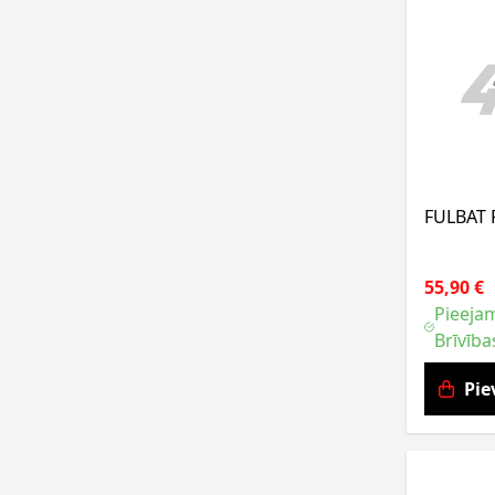
FULBAT 
55,90 €
Pieejam
Brīvība
Pie