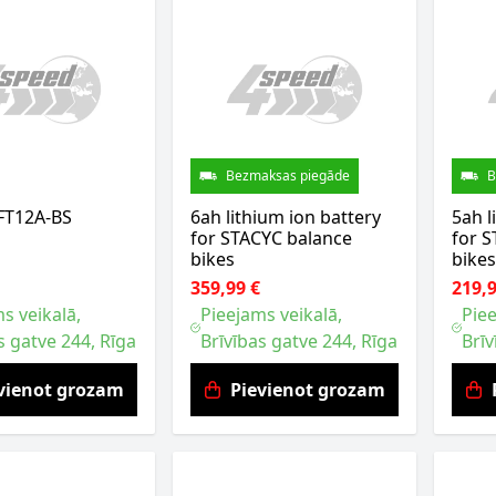
Bezmaksas piegāde
B
FT12A-BS
6ah lithium ion battery
5ah l
for STACYC balance
for 
bikes
bikes
359,99 €
219,9
s veikalā,
Pieejams veikalā,
Piee
s gatve 244, Rīga
Brīvības gatve 244, Rīga
Brīv
vienot grozam
Pievienot grozam