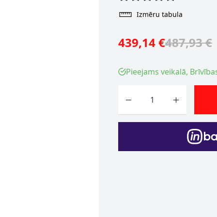
Izmēru tabula
439,14 €
487,93 €
Pieejams veikalā, Brīvība
Skaits