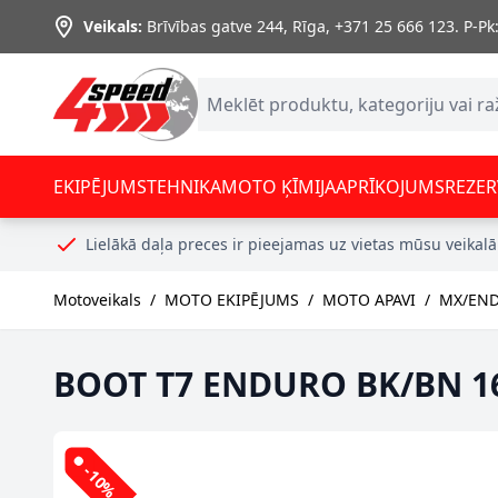
Skip to Content
Veikals:
Brīvības gatve 244, Rīga
,
+371 25 666 123.
P-Pk:
EKIPĒJUMS
TEHNIKA
MOTO ĶĪMIJA
APRĪKOJUMS
REZER
Lielākā daļa preces ir pieejamas uz vietas mūsu veikalā
Motoveikals
/
MOTO EKIPĒJUMS
/
MOTO APAVI
/
MX/END
BOOT T7 ENDURO BK/BN 16
-10%