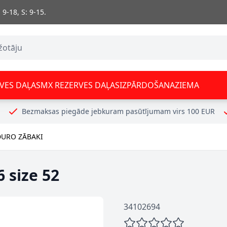
 9-18, S: 9-15.
VES DAĻAS
MX REZERVES DAĻAS
IZPĀRDOŠANA
ZIEMA
Bezmaksas piegāde jebkuram pasūtījumam virs 100 EUR
URO ZĀBAKI
 size 52
34102694