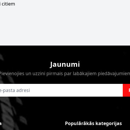
 citiem
Jaunumi
Pievienojies un uzzini pirmais par labākajiem piedāvajumie
a
Populārākās kategorijas