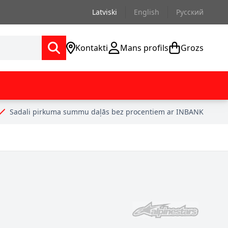
Latviski
English
Русский
Kontakti
Mans profils
Grozs
Sadali pirkuma summu daļās bez procentiem ar INBANK