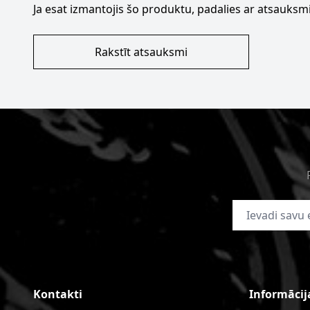
Ja esat izmantojis šo produktu, padalies ar atsauksmi
Rakstīt atsauksmi
E-pasta adrese
Kontakti
Informācij