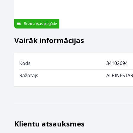
Bezmaksas piegāde
Vairāk informācijas
Kods
34102694
Ražotājs
ALPINESTA
Klientu atsauksmes