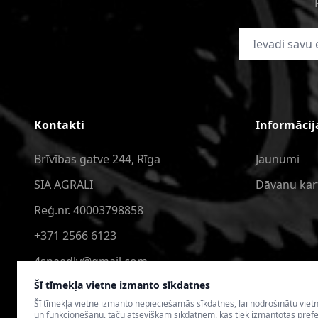
E-pasta adrese
Kontakti
Informācij
Brīvības gatve 244, Rīga
Jaunumi
SIA AGRALI
Dāvanu kar
Reģ.nr. 40003798858
+371 2566 6123
4speedlv@gmail.com
Šī tīmekļa vietne izmanto sīkdatnes
Šī tīmekļa vietne izmanto nepieciešamās sīkdatnes, lai nodrošinātu viet
un funkcionēšanu, taču atsevišķām sīkdatnēm, kas tiek izmantotas pref