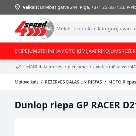
Skip to Content
Veikals:
Brīvības gatve 244, Rīga
,
+371 25 666 123.
P-Pk:
EKIPĒJUMS
TEHNIKA
MOTO ĶĪMIJA
APRĪKOJUMS
REZER
Lielākā daļa preces ir pieejamas uz vietas mūsu veikalā
Motoveikals
/
REZERVES DAĻAS UN RIEPAS
/
MOTO Riepas,
Dunlop riepa GP RACER D2