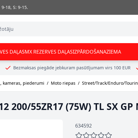
 9-18, S: 9-15.
VES DAĻAS
MX REZERVES DAĻAS
IZPĀRDOŠANA
ZIEMA
Bezmaksas piegāde jebkuram pasūtījumam virs 100 EUR
 kameras, piederumi
/
Moto riepas
/
Street/Track/Enduro/Touri
12 200/55ZR17 (75W) TL SX GP
634592