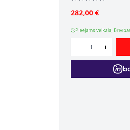
282,00 €
Pieejams veikalā, Brīvība
Skaits