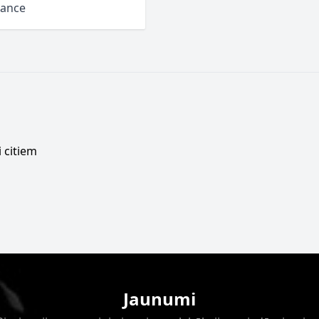
mance
 citiem
Jaunumi