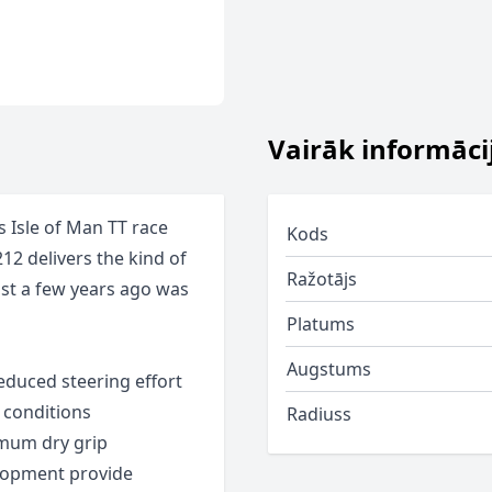
Vairāk informāci
 Isle of Man TT race
Kods
212 delivers the kind of
Ražotājs
st a few years ago was
Platums
Augstums
reduced steering effort
 conditions
Radiuss
mum dry grip
lopment provide