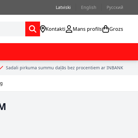
Latviski
English
Русский
Kontakti
Mans profils
Grozs
Sadali pirkuma summu daļās bez procentiem ar INBANK
ng
 M