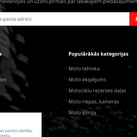
Pievienojies un uzzini pirmais par labākajiem piedāvajumie
a
Populārākās kategorijas
Moto tehnika
tes
Moto ekipējums
Motociklu rezerves daļas
Moto riepas, kameras
Moto ķīmija
nes pareizu darbību
erenču