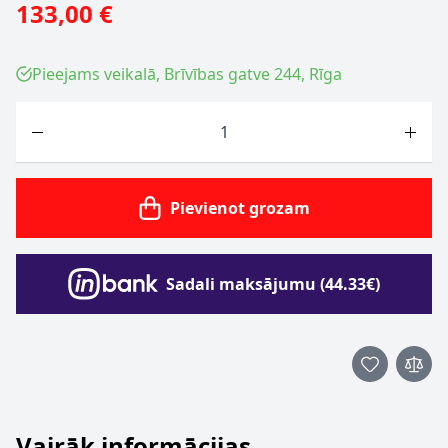
133,00 €
Pieejams veikalā, Brīvības gatve 244, Rīga
Skaits
Pievienot grozam
Sadali maksājumu (44.33€)
Vairāk informācijas