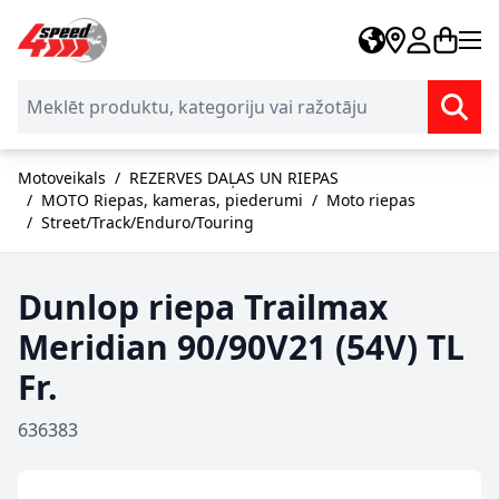
Skip to Content
Motoveikals
/
REZERVES DAĻAS UN RIEPAS
/
MOTO Riepas, kameras, piederumi
/
Moto riepas
/
Street/Track/Enduro/Touring
Dunlop riepa Trailmax
Meridian 90/90V21 (54V) TL
Fr.
636383