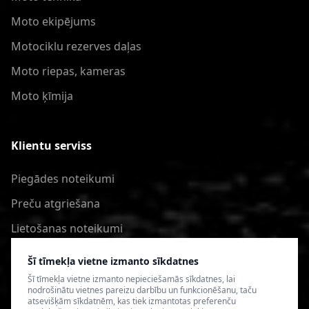
Moto ekipējums
Motociklu rezerves daļas
Moto riepas, kameras
Moto ķīmija
Klientu serviss
Piegādes noteikumi
Preču atgriešana
Lietošanas noteikumi
Privātuma politika
Šī tīmekļa vietne izmanto sīkdatnes
Šī tīmekļa vietne izmanto nepieciešamās sīkdatnes, lai
nodrošinātu vietnes pareizu darbību un funkcionēšanu, taču
atsevišķām sīkdatnēm, kas tiek izmantotas preferenču