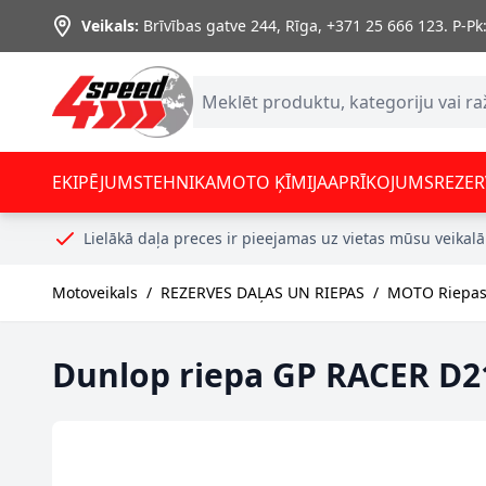
Skip to Content
Veikals:
Brīvības gatve 244, Rīga
,
+371 25 666 123.
P-Pk:
EKIPĒJUMS
TEHNIKA
MOTO ĶĪMIJA
APRĪKOJUMS
REZER
Lielākā daļa preces ir pieejamas uz vietas mūsu veikalā
Motoveikals
/
REZERVES DAĻAS UN RIEPAS
/
MOTO Riepas,
Dunlop riepa GP RACER D21