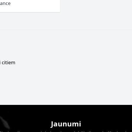
mance
 citiem
Jaunumi