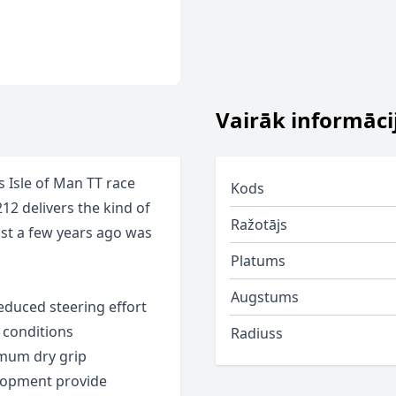
Vairāk informāci
 Isle of Man TT race
Kods
212 delivers the kind of
Ražotājs
st a few years ago was
Platums
Augstums
reduced steering effort
 conditions
Radiuss
mum dry grip
lopment provide