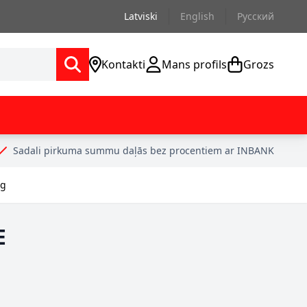
Latviski
English
Русский
Kontakti
Mans profils
Grozs
Sadali pirkuma summu daļās bez procentiem ar INBANK
ng
E