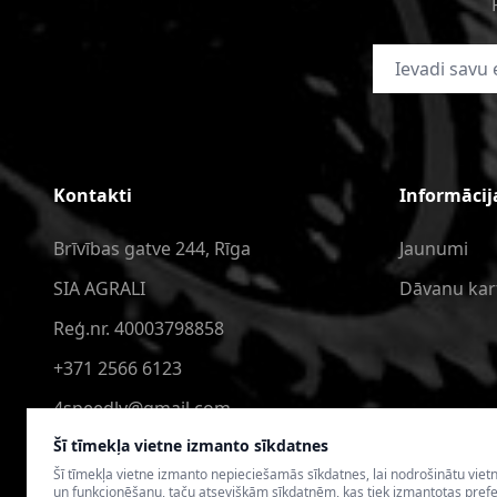
E-pasta adrese
Kontakti
Informācij
Brīvības gatve 244, Rīga
Jaunumi
SIA AGRALI
Dāvanu kar
Reģ.nr. 40003798858
+371 2566 6123
4speedlv@gmail.com
Šī tīmekļa vietne izmanto sīkdatnes
Šī tīmekļa vietne izmanto nepieciešamās sīkdatnes, lai nodrošinātu viet
un funkcionēšanu, taču atsevišķām sīkdatnēm, kas tiek izmantotas pref