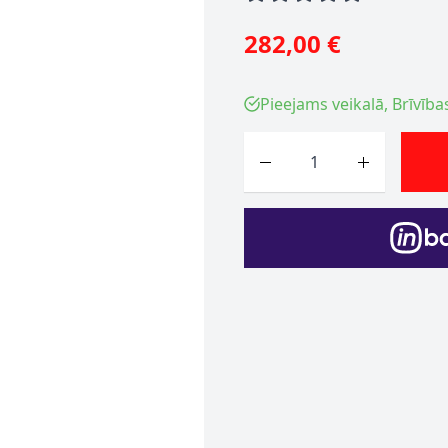
282,00 €
Pieejams veikalā, Brīvība
Skaits