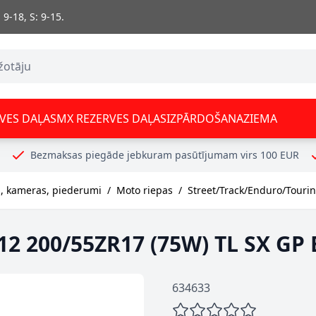
 9-18, S: 9-15.
VES DAĻAS
MX REZERVES DAĻAS
IZPĀRDOŠANA
ZIEMA
Bezmaksas piegāde jebkuram pasūtījumam virs 100 EUR
 kameras, piederumi
/
Moto riepas
/
Street/Track/Enduro/Touri
2 200/55ZR17 (75W) TL SX GP 
634633