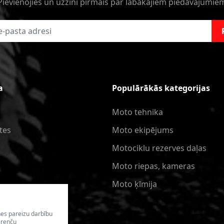
Pievienojies un uzzini pirmais par labākajiem piedāvajumie
a
Populārākās kategorijas
Moto tehnika
tes
Moto ekipējums
Motociklu rezerves daļas
Moto riepas, kameras
Moto ķīmija
nes pareizu darbību
erenču