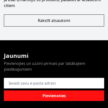
citiem
Rakstīt atsauksmi
Jaunumi
Pievienojies un uzzini pirmais par labākajiem
piedāvajumiem
E-pasta adrese
Pievienoties