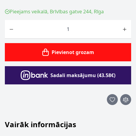
Pieejams veikalā, Brīvības gatve 244, Rīga
Skaits
Pievienot grozam
Sadali maksājumu (43.58€)
Vairāk informācijas