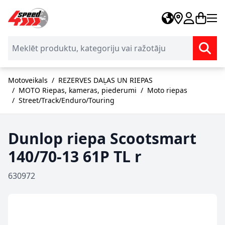
Skip to Content
Motoveikals
/
REZERVES DAĻAS UN RIEPAS
/
MOTO Riepas, kameras, piederumi
/
Moto riepas
/
Street/Track/Enduro/Touring
Dunlop riepa Scootsmart
140/70-13 61P TL r
630972