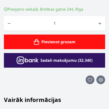
Pieejams veikalā, Brīvības gatve 244, Rīga
Skaits
Pievienot grozam
Sadali maksājumu (32.34€)
Vairāk informācijas