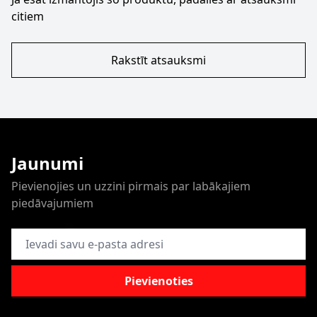
citiem
Rakstīt atsauksmi
Jaunumi
Pievienojies un uzzini pirmais par labākajiem
piedāvajumiem
E-pasta adrese
Pievienoties