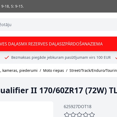
 9-18, S: 9-15.
VES DAĻAS
MX REZERVES DAĻAS
IZPĀRDOŠANA
ZIEMA
Bezmaksas piegāde jebkuram pasūtījumam virs 100 EUR
 kameras, piederumi
/
Moto riepas
/
Street/Track/Enduro/Touri
lifier II 170/60ZR17 (72W) T
625927DOT18