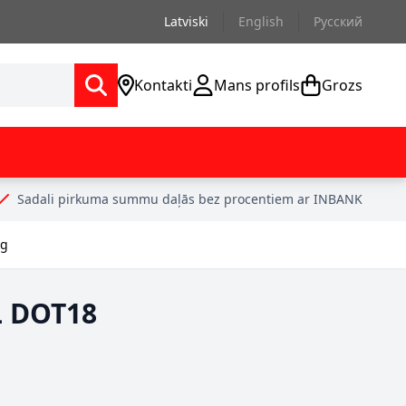
Latviski
English
Русский
Kontakti
Mans profils
Grozs
Sadali pirkuma summu daļās bez procentiem ar INBANK
ng
L DOT18