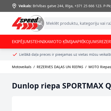
Skip to Content
Veikals:
Brīvības gatve 244, Rīga
,
+371 25 666 123.
P-Pk:
EKIPĒJUMS
TEHNIKA
MOTO ĶĪMIJA
APRĪKOJUMS
REZER
Lielākā daļa preces ir pieejamas uz vietas mūsu veikalā
Motoveikals
/
REZERVES DAĻAS UN RIEPAS
/
MOTO Riepas,
Dunlop riepa SPORTMAX Qua