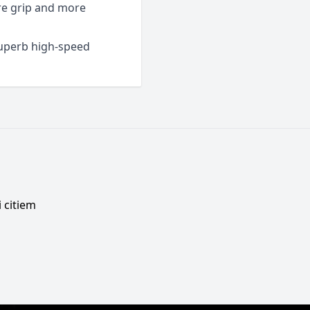
re grip and more
 superb high-speed
 citiem