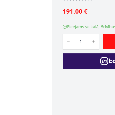
191,00 €
Pieejams veikalā, Brīvība
Skaits