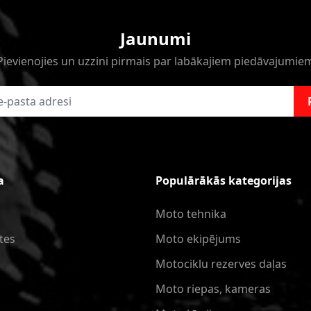
Jaunumi
Pievienojies un uzzini pirmais par labākajiem piedāvajumie
a
Populārākās kategorijas
Moto tehnika
tes
Moto ekipējums
Motociklu rezerves daļas
Moto riepas, kameras