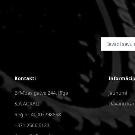
E-pasta adrese
Kontakti
Informācij
Brīvības gatve 244, Rīga
Jaunumi
SIA AGRALI
Dāvanu kar
Reģ.nr. 40003798858
+371 2566 6123