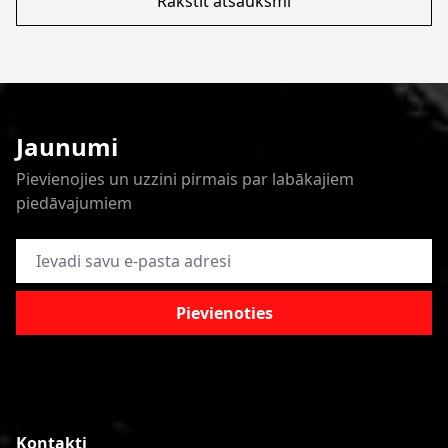
Rakstīt atsauksmi
Jaunumi
Pievienojies un uzzini pirmais par labākajiem
piedāvajumiem
E-pasta adrese
Pievienoties
Kontakti