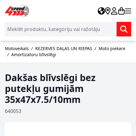
Skip to Content
Motoveikals
/
REZERVES DAĻAS UN RIEPAS
/
Moto piekare
/
Amortizatoru blīvslēgi
Dakšas blīvslēgi bez
putekļu gumijām
35x47x7.5/10mm
640053