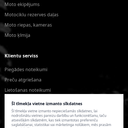
Moto ekipējums
Motociklu rezerves daļas
Moto riepas, kameras
Moto ķīmija
Klientu serviss
Piegādes noteikumi
Preču atgriešana
Lietošanas noteikumi
Privātuma politika
Šī tīmekļa vietne izmanto sīkdatnes
Šī tīmekļa vietne izmanto nepieciešamās sīkdatnes, lai
nodrošinātu vietnes pareizu darbību un funkcionēšanu, taču
atsevišķām sīkdatnēm, kas tiek izmantotas preferenču
saglabāšanai, statistikai vai mārketinga nolūkiem, mēs prasām