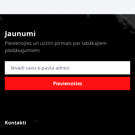
Jaunumi
Pievienojies un uzzini pirmais par labākajiem
piedāvajumiem
E-pasta adrese
Pievienoties
Kontakti