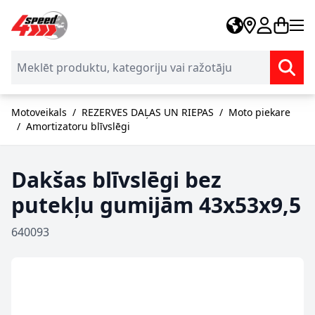
Skip to Content
Motoveikals
/
REZERVES DAĻAS UN RIEPAS
/
Moto piekare
/
Amortizatoru blīvslēgi
Dakšas blīvslēgi bez
putekļu gumijām 43x53x9,5
640093