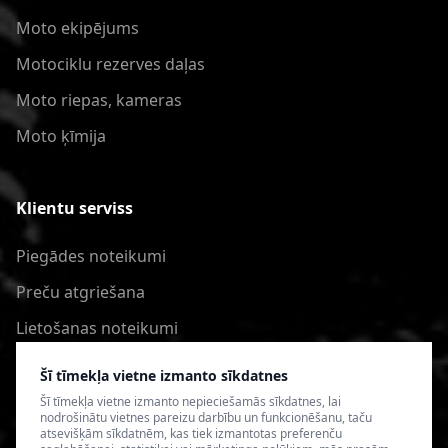
Moto ekipējums
Motociklu rezerves daļas
Moto riepas, kameras
Moto ķīmija
Klientu serviss
Piegādes noteikumi
Preču atgriešana
Lietošanas noteikumi
Privātuma politika
Šī tīmekļa vietne izmanto sīkdatnes
Šī tīmekļa vietne izmanto nepieciešamās sīkdatnes, lai
nodrošinātu vietnes pareizu darbību un funkcionēšanu, taču
atsevišķām sīkdatnēm, kas tiek izmantotas preferenču