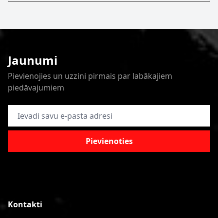
Jaunumi
Pievienojies un uzzini pirmais par labākajiem
piedāvajumiem
E-pasta adrese
Pievienoties
Kontakti