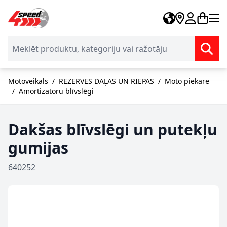
Skip to Content
Motoveikals
/
REZERVES DAĻAS UN RIEPAS
/
Moto piekare
/
Amortizatoru blīvslēgi
Dakšas blīvslēgi un putekļu
gumijas
640252