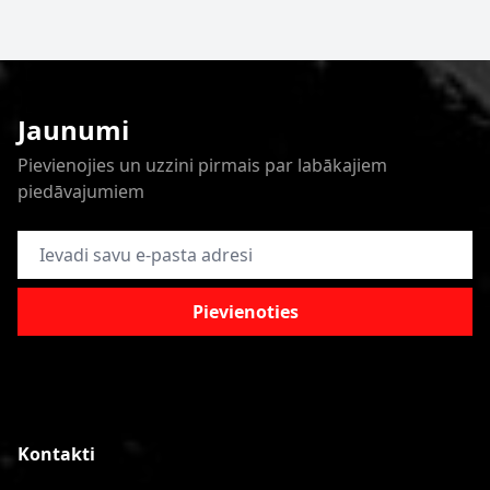
Jaunumi
Pievienojies un uzzini pirmais par labākajiem
piedāvajumiem
E-pasta adrese
Pievienoties
Kontakti