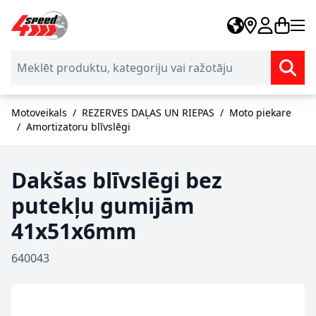
Skip to Content
Motoveikals
/
REZERVES DAĻAS UN RIEPAS
/
Moto piekare
/
Amortizatoru blīvslēgi
Dakšas blīvslēgi bez
putekļu gumijām
41x51x6mm
640043