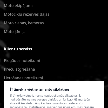
Moto ekipējums
Motociklu rezerves daļas
Moto riepas, kameras
Moto ķīmija
Klientu serviss
Piegādes noteikumi
Preču atgriešana
Lietošanas noteikumi
Privātuma politika
Šī tīmekļa vietne izmanto sīkdatnes
Šī tīmekļa vietne izmanto nepieciešamās sīkdatnes, lai
nodrošinātu vietnes pareizu darbību un funkcionēšanu, taču
atsevišķām sīkdatnēm, kas tiek izmantotas preferenču
saglabāšanai, statistikai vai mārketinga nolūkiem, mēs prasām