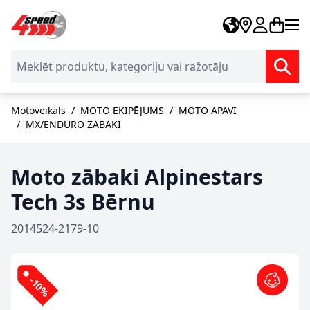
Skip to Content
Motoveikals
/
MOTO EKIPĒJUMS
/
MOTO APAVI
/
MX/ENDURO ZĀBAKI
Moto zābaki Alpinestars
Tech 3s Bērnu
2014524-2179-10
-10%