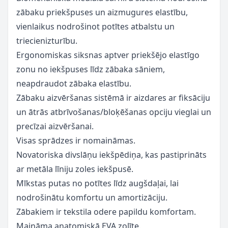
zābaku priekšpuses un aizmugures elastību,
vienlaikus nodrošinot potītes atbalstu un
triecienizturību.
Ergonomiskas siksnas aptver priekšējo elastīgo
zonu no iekšpuses līdz zābaka sāniem,
neapdraudot zābaka elastību.
Zābaku aizvēršanas sistēmā ir aizdares ar fiksāciju
un ātrās atbrīvošanas/bloķēšanas opciju vieglai un
precīzai aizvēršanai.
Visas sprādzes ir nomaināmas.
Novatoriska divslāņu iekšpēdiņa, kas pastiprināts
ar metāla līniju zoles iekšpusē.
Mīkstas putas no potītes līdz augšdaļai, lai
nodrošinātu komfortu un amortizāciju.
Zābakiem ir tekstila odere papildu komfortam.
Maināma anatomiskā EVA zolīte.