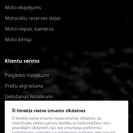
Moto ekipējums
Motociklu rezerves daļas
Moto riepas, kameras
Moto ķīmija
Klientu serviss
Piegādes noteikumi
Preču atgriešana
Lietošanas noteikumi
Privātuma politika
Šī tīmekļa vietne izmanto sīkdatnes
Šī tīmekļa vietne izmanto nepieciešamās sīkdatnes, lai
nodrošinātu vietnes pareizu darbību un funkcionēšanu, taču
atsevišķām sīkdatnēm, kas tiek izmantotas preferenču
saglabāšanai, statistikai vai mārketinga nolūkiem, mēs prasām