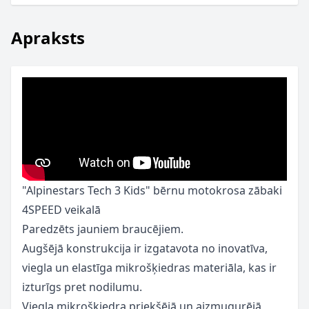
Apraksts
"Alpinestars Tech 3 Kids" bērnu motokrosa zābaki
4SPEED veikalā
Paredzēts jauniem braucējiem.
Augšējā konstrukcija ir izgatavota no inovatīva,
viegla un elastīga mikrošķiedras materiāla, kas ir
izturīgs pret nodilumu.
Viegla mikrošķiedra priekšējā un aizmugurējā