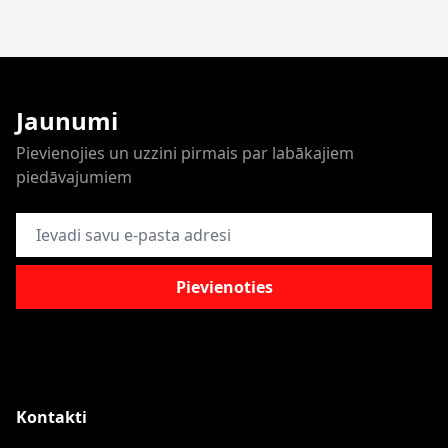
Jaunumi
Pievienojies un uzzini pirmais par labākajiem
piedāvajumiem
E-pasta adrese
Pievienoties
Kontakti