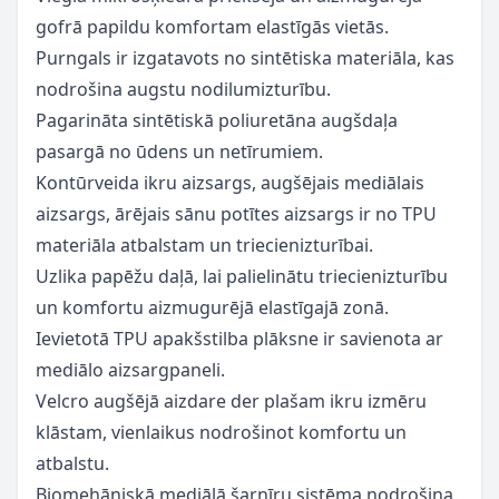
gofrā papildu komfortam elastīgās vietās.
Purngals ir izgatavots no sintētiska materiāla, kas
nodrošina augstu nodilumizturību.
Pagarināta sintētiskā poliuretāna augšdaļa
pasargā no ūdens un netīrumiem.
Kontūrveida ikru aizsargs, augšējais mediālais
aizsargs, ārējais sānu potītes aizsargs ir no TPU
materiāla atbalstam un triecienizturībai.
Uzlika papēžu daļā, lai palielinātu triecienizturību
un komfortu aizmugurējā elastīgajā zonā.
Ievietotā TPU apakšstilba plāksne ir savienota ar
mediālo aizsargpaneli.
Velcro augšējā aizdare der plašam ikru izmēru
klāstam, vienlaikus nodrošinot komfortu un
atbalstu.
Biomehāniskā mediālā šarnīru sistēma nodrošina