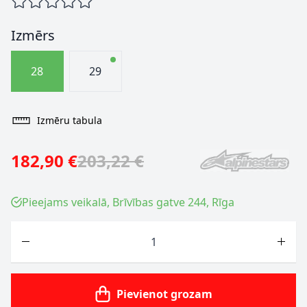
Izmērs
28
29
Izmēru tabula
182,90 €
203,22 €
Pieejams veikalā, Brīvības gatve 244, Rīga
Skaits
Pievienot grozam