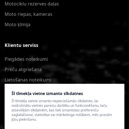
Motociklu rezerves daļas
Moto riepas, kameras
Moto ķīmija
Klientu serviss
Piegādes noteikumi
Preču atgriešana
Lietošanas noteikumi
Privātuma politika
Šī tīmekļa vietne izmanto sīkdatnes
Šī tīmekļa vietne izmanto nepieciešamās sīkdatnes, lai
nodrošinātu vietnes pareizu darbību un funkcionēšanu, taču
atsevišķām sīkdatnēm, kas tiek izmantotas preferenču
saglabāšanai, statistikai vai mārketinga nolūkiem, mēs prasām
Jūsu piekrišanu.