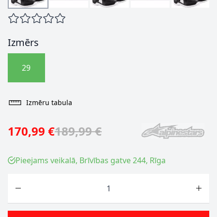
Izmērs
29
Izmēru tabula
170,99 €
189,99 €
Pieejams veikalā, Brīvības gatve 244, Rīga
Skaits