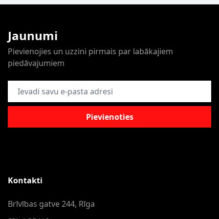
Jaunumi
Pievienojies un uzzini pirmais par labākajiem
piedāvajumiem
E-pasta adrese
Pievienoties
Kontakti
Brīvības gatve 244, Rīga