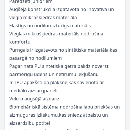
Paredzēti junioriem
Augšējā konstrukcija izgatavota no inovatīva un
viegla mikrošķiedras materiāla
Elastīgs un nodilumizturīgs materiāls
Vieglas mikrošķiedras materiāls nodrošina
komfortu
Purngals ir izgatavots no sintētiska materiāla,kas
pasargā no nodilumiem
Pagarināta PU sintētiska getra palīdz novērst
pārmērīgu ūdens un netīrumu iekļūšanu
Ir TPU apakšstilba plāksne,kas savienota ar
mediālo aizsargpaneli
Velcro augšējā aizdare
Biomehāniskā sistēma nodrošina labu priekšas un
aizmuguras izliekumu,kas sniedz atbalstu un
aizsardzību potītei