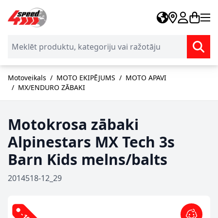
Skip to Content
Motoveikals
/
MOTO EKIPĒJUMS
/
MOTO APAVI
/
MX/ENDURO ZĀBAKI
Motokrosa zābaki
Alpinestars MX Tech 3s
Barn Kids melns/balts
2014518-12_29