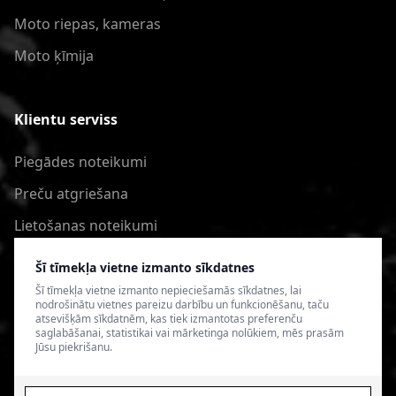
Moto riepas, kameras
Moto ķīmija
Klientu serviss
Piegādes noteikumi
Preču atgriešana
Lietošanas noteikumi
Privātuma politika
Šī tīmekļa vietne izmanto sīkdatnes
Šī tīmekļa vietne izmanto nepieciešamās sīkdatnes, lai
nodrošinātu vietnes pareizu darbību un funkcionēšanu, taču
atsevišķām sīkdatnēm, kas tiek izmantotas preferenču
saglabāšanai, statistikai vai mārketinga nolūkiem, mēs prasām
Jūsu piekrišanu.