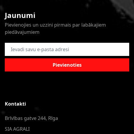
Jaunumi
Pievienojies un uzzini pirmais par labākajiem
piedāvajumiem
E-pasta adrese
Pievienoties
Kontakti
Brīvības gatve 244, Rīga
SIA AGRALI