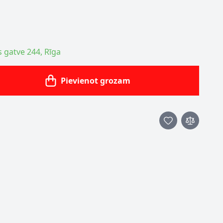
s gatve 244, Rīga
Pievienot grozam