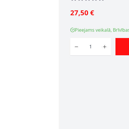
27,50 €
Pieejams veikalā, Brīvība
Skaits