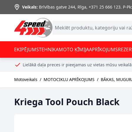
Skip to Content
Veikals:
Brīvības gatve 244, Rīga
,
+371 25 666 123.
P-Pk:
EKIPĒJUMS
TEHNIKA
MOTO ĶĪMIJA
APRĪKOJUMS
REZER
Lielākā daļa preces ir pieejamas uz vietas mūsu veikalā
Motoveikals
/
MOTOCIKLU APRĪKOJUMS
/
BĀKAS, MUGUR
Kriega Tool Pouch Black