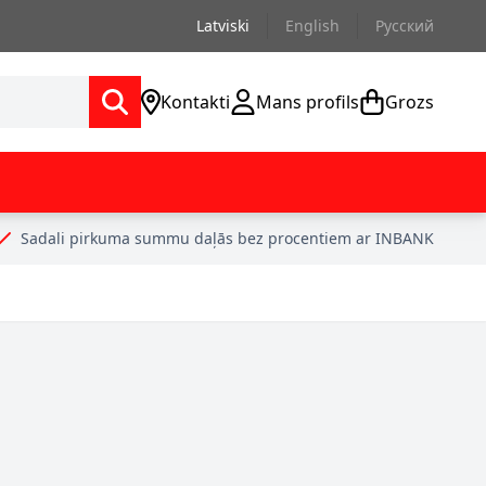
Latviski
English
Русский
Kontakti
Mans profils
Grozs
Sadali pirkuma summu daļās bez procentiem ar INBANK