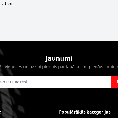
 citiem
Jaunumi
Pievienojies un uzzini pirmais par labākajiem piedāvajumie
a
Populārākās kategorijas