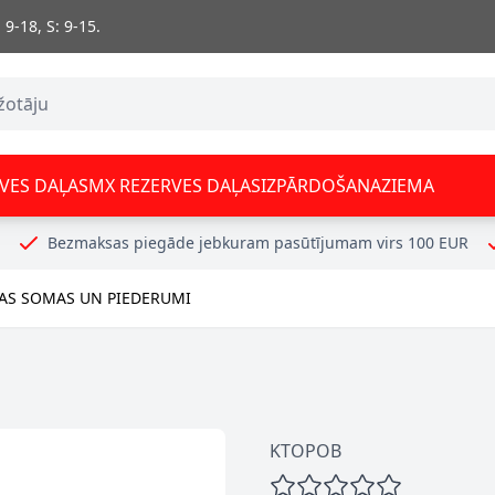
 9-18, S: 9-15.
VES DAĻAS
MX REZERVES DAĻAS
IZPĀRDOŠANA
ZIEMA
Bezmaksas piegāde jebkuram pasūtījumam virs 100 EUR
AS SOMAS UN PIEDERUMI
KTOPOB