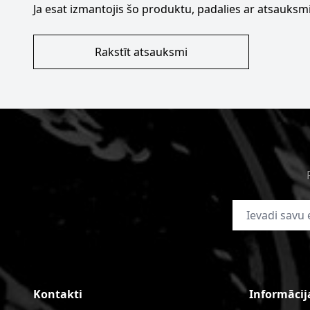
Ja esat izmantojis šo produktu, padalies ar atsauksmi
Rakstīt atsauksmi
E-pasta adrese
Kontakti
Informācij