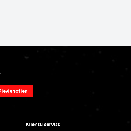
m
Pievienoties
Klientu serviss