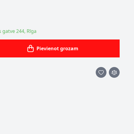
s gatve 244, Rīga
Pievienot grozam