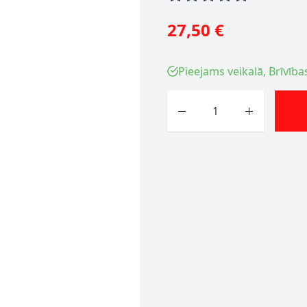
27,50 €
Pieejams veikalā, Brīvība
Skaits