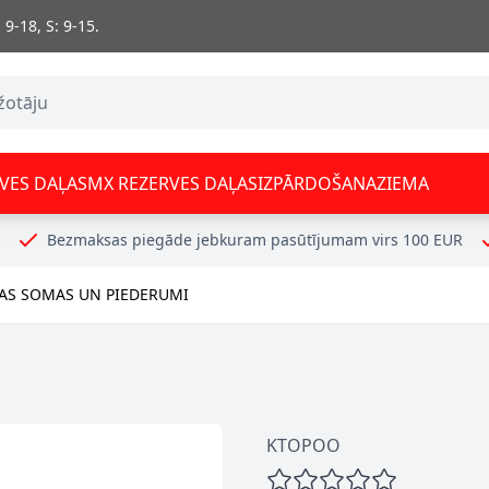
 9-18, S: 9-15.
VES DAĻAS
MX REZERVES DAĻAS
IZPĀRDOŠANA
ZIEMA
Bezmaksas piegāde jebkuram pasūtījumam virs 100 EUR
AS SOMAS UN PIEDERUMI
KTOPOO