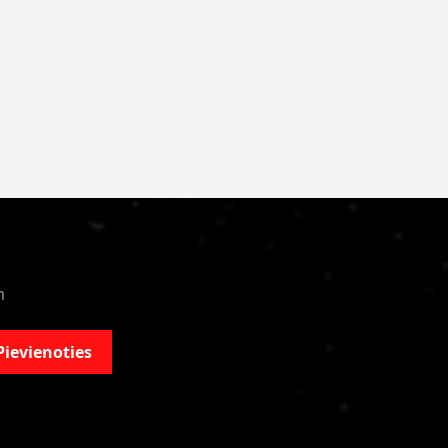
m
Pievienoties