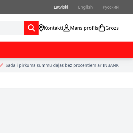
Latviski
English
Русский
Kontakti
Mans profils
Grozs
Sadali pirkuma summu daļās bez procentiem ar INBANK