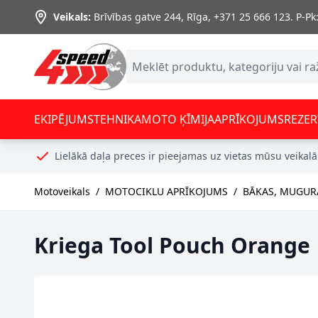
Skip to Content
Veikals:
Brīvības gatve 244, Rīga
,
+371 25 666 123.
P-Pk:
EKIPĒJUMS
TEHNIKA
MOTO ĶĪMIJA
APRĪKOJUMS
REZER
Lielākā daļa preces ir pieejamas uz vietas mūsu veikalā
Motoveikals
/
MOTOCIKLU APRĪKOJUMS
/
BĀKAS, MUGUR
Kriega Tool Pouch Orange