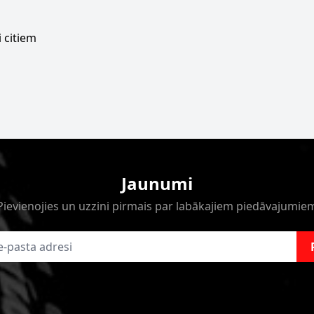
 citiem
Jaunumi
Pievienojies un uzzini pirmais par labākajiem piedāvajumie