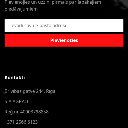
Pievienojies un uzzini pirmais par labākajiem
piedāvajumiem
E-pasta adrese
Pievienoties
Kontakti
Brīvības gatve 244, Rīga
SIA AGRALI
Reģ.nr. 40003798858
+371 2566 6123