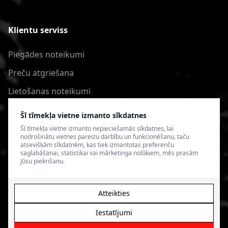
Klientu serviss
Piegādes noteikumi
Preču atgriešana
Lietošanas noteikumi
Privātuma politika
Šī tīmekļa vietne izmanto sīkdatnes
Šī tīmekļa vietne izmanto nepieciešamās sīkdatnes, lai
nodrošinātu vietnes pareizu darbību un funkcionēšanu, taču
atsevišķām sīkdatnēm, kas tiek izmantotas preferenču
saglabāšanai, statistikai vai mārketinga nolūkiem, mēs prasām
Jūsu piekrišanu.
Atteikties
Iestatījumi
© 2026 4SPEED.LV. Visas tiesības aizsargātas.
Interneta
veikala izveide - Magecode
.