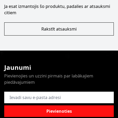
Ja esat izmantojis šo produktu, padalies ar atsauksmi
citiem
Rakstīt atsauksmi
Jaunumi
Pievienojies un uzzini pirmais par labākajiem
piedāvajumiem
E-pasta adrese
Pievienoties