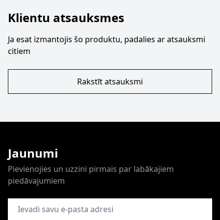
Klientu atsauksmes
Ja esat izmantojis šo produktu, padalies ar atsauksmi
citiem
Rakstīt atsauksmi
Jaunumi
Pievienojies un uzzini pirmais par labākajiem
piedāvajumiem
E-pasta adrese